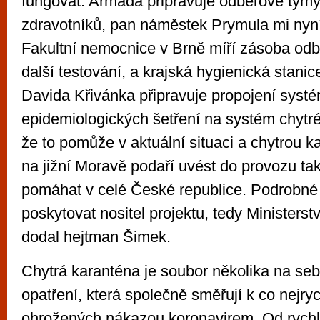
fungovat. Armáda připravuje odběrové týmy
zdravotníků, pan náměstek Prymula mi nyní
Fakultní nemocnice v Brně míří zásoba od
další testování, a krajská hygienická stani
Davida Křivánka připravuje propojení syst
epidemiologických šetření na systém chytré
že to pomůže v aktuální situaci a chytrou 
na jižní Moravě podaří uvést do provozu ta
pomáhat v celé České republice. Podrobné
poskytovat nositel projektu, tedy Ministerstv
dodal hejtman Šimek.
Chytrá karanténa je soubor několika na seb
opatření, která společně směřují k co nejryc
ohrožených nákazou koronavirem. Od rychl