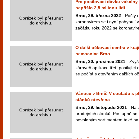
Pro posilovací dávku vakcíny p
nepřišlo 2,5 milionu lidí
Brno, 29. března 2022
- Počty 
koronavirem se i nyní pohybují v
začátku roku 2022 se koronavirem
O další očkovací centra v kraj
nemocnice Brno
Brno, 20. prosince 2021
- Zvyš
zároveň aplikace třetí posilujíc
se počítá s otevřením dalších oč
Vánoce v Brně: V souladu s p
stánků otevřena
Brno, 29. listopadu 2021
- Na 
prodejních stánků. Postupně se z
povoleným sortimentem také na 