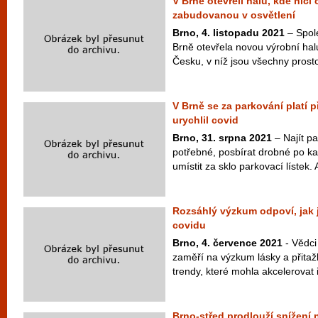
V Brně otevřeli halu, kde ničí
zabudovanou v osvětlení
Brno, 4. listopadu 2021
– Spole
Brně otevřela novou výrobní hal
Česku, v níž jsou všechny prost
V Brně se za parkování platí 
urychlil covid
Brno, 31. srpna 2021
– Najít pa
potřebné, posbírat drobné po ka
umístit za sklo parkovací lístek. 
Rozsáhlý výzkum odpoví, jak j
covidu
Brno, 4. července 2021
- Vědci
zaměří na výzkum lásky a přitažli
trendy, které mohla akcelerovat 
Brno-střed prodlouží snížení