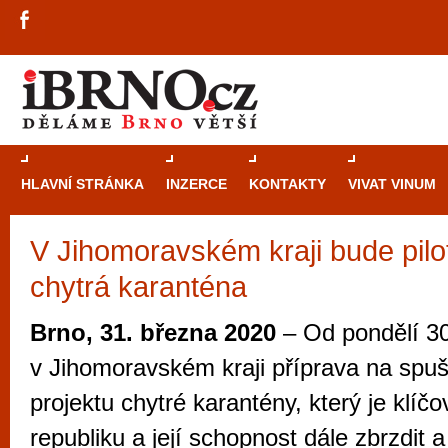
HLAVNÍ STRÁNKA
INZERCE
KONTAKTY
VIVAT VINUM
V Jihomoravském kraji bude pil
Průvodce
kasi
chytrá karanténa
Brně: Od rulet
automaty
Brno, 31. března 2020
– Od pondělí 30
Brno je měs
v Jihomoravském kraji příprava na spušt
zajímavé p
projektu chytré karantény, který je klíč
restaurace, div
republiku a její schopnost dále zbrzdit a
Mimo jiné je ale také místem, kde si můžet