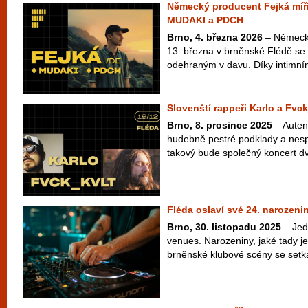
Německý producent Fejká míří
MUDAKI a PDCH
Brno, 4. března 2026
– Německý
13. března v brněnské Flédě se
odehraným v davu. Díky intimním
Slovenští rappeři Karlo a Fvck
Brno, 8. prosince 2025
– Autent
hudebně pestré podklady a nes
takový bude společný koncert dv
Fléda oslaví své 24. narozeni
Brno, 30. listopadu 2025
– Jedn
venues. Narozeniny, jaké tady je
brněnské klubové scény se setká