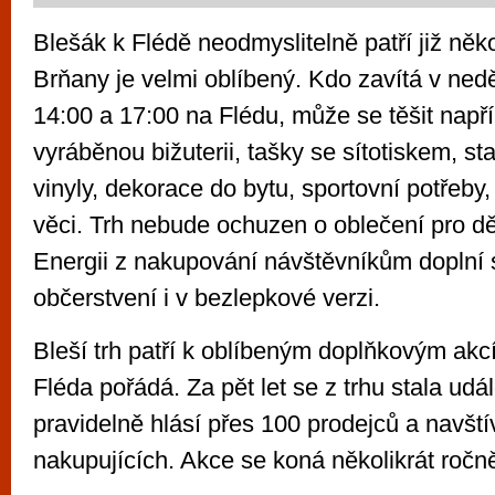
Blešák k Flédě neodmyslitelně patří již něko
Brňany je velmi oblíbený. Kdo zavítá v neděl
14:00 a 17:00 na Flédu, může se těšit např
vyráběnou bižuterii, tašky se sítotiskem, sta
vinyly, dekorace do bytu, sportovní potřeby,
věci. Trh nebude ochuzen o oblečení pro dět
Energii z nakupování návštěvníkům doplní s
občerstvení i v bezlepkové verzi.
Bleší trh patří k oblíbeným doplňkovým akc
Fléda pořádá. Za pět let se z trhu stala udá
pravidelně hlásí přes 100 prodejců a navštív
nakupujících. Akce se koná několikrát ročn