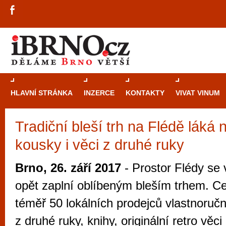
HLAVNÍ STRÁNKA
INZERCE
KONTAKTY
VIVAT VINUM
Tradiční bleší trh na Flédě láká n
Průvodce
kasi
kousky i věci z druhé ruky
Brně: Od rulet
automaty
Brno, 26. září 2017
- Prostor Flédy se v
Brno je měs
opět zaplní oblíbeným bleším trhem. C
zajímavé p
téměř 50 lokálních prodejců vlastnoručn
restaurace, div
z druhé ruky, knihy, originální retro věci
Mimo jiné je ale také místem, kde si můžet