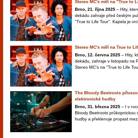
Stereo MC's míří na "True to L
Brno, 21. října 2025
– Hity, kte
dekádu zahraje před českým pu
"True to Life Tour". Kapela je vní
Stereo MC's míří na True to Li
Brno, 12. června 2025
– Hity, k
dekádu, zahraje v listopadu na
Stereo MC's na "True to Life Tour"
The Bloody Beetroots přivezo
elektronické hudby
Brno, 31. března 2025
– I v ro
Bloody Beetroots průkopnickou s
hudby a překlenuje propast mezi