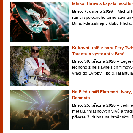
Michal Hrůza a kapela Imodiu
Brno, 7. dubna 2026
– Michal 
rámci společného turné zavítají 
Brna, kde zahrají v klubu Fléda
Kultovní upíři z baru Titty Twi
Tarantula vystoupí v Brně
Brno, 30. března 2026
– Legend
jednoho z nejslavnějších filmový
vrací do Evropy. Tito & Tarantula
Na Flédu míří Ektomorf, Ivory
Damnata
Brno, 25. března 2026
– Jedine
metalu, thrashových vlivů a tra
přiveze 3. dubna na brněnskou 