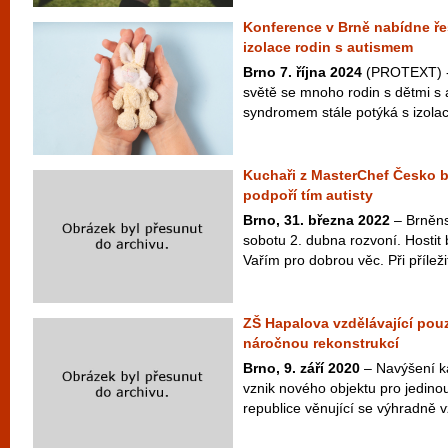
Konference v Brně nabídne ře
izolace rodin s autismem
Brno 7. října 2024
(PROTEXT) -
světě se mnoho rodin s dětmi 
syndromem stále potýká s izolací.
Kuchaři z MasterChef Česko b
podpoří tím autisty
Brno, 31. března 2022
– Brněns
sobotu 2. dubna rozvoní. Hostit 
Vařím pro dobrou věc. Při příleži
ZŠ Hapalova vzdělávající pouz
náročnou rekonstrukcí
Brno, 9. září 2020
– Navýšení k
vznik nového objektu pro jedino
republice věnující se výhradně v