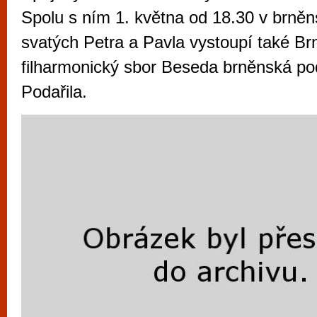
vyzkoušet různé kasinové hry. V neustál
Spolu s ním 1. května od 18.30 v brněn
metropoli naleznete širokou nabídku her o
svatých Petra a Pavla vystoupí také B
po moderní automaty jak pro pravidelné n
filharmonický sbor Beseda brněnská p
příležitostné hráče. V...
Podařila.