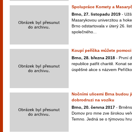
Spolupráce Komety a Masary
Brno, 27. listopadu 2019
- Užš
Masarykovou univerzitou a ho
Brno odstartovala v úterý 26. l
společného...
Koupí peříčka můžete pomoc
Brno, 28. března 2018
- První 
republice patřit charitě. Konat se
úspěšné akce s názvem Peříčkový
Nočními ulicemi Brna budou ji
dobrodruzi na vozíku
Brno, 20. června 2017
- Brněns
Domov pro mne zve širokou veřej
Temno. Jedná se o týmovou hru, 