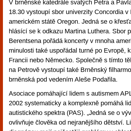
V brněnské katedrále svatých Petra a Pavla
18.30 vystoupí sbor univerzity Concordia v 
americkém státě Oregon. Jedná se o křesť
hlásící se k odkazu Martina Luthera. Sbor
Berentsena pořádá koncerty v mnoha ameri
minulosti také uspořádal turné po Evropě, kdy
Francii nebo Německo. Společně s tímto tě
na Petrově vystoupí také Brněnský filharm
brněnská pod vedením Aleše Podařila.
Asociace pomáhající lidem s autismem APL
2002 systematicky a komplexně pomáhá li
autistického spektra (PAS). „Jedná se o vý
ovlivňuje člověka od nejranějšího dětství. L