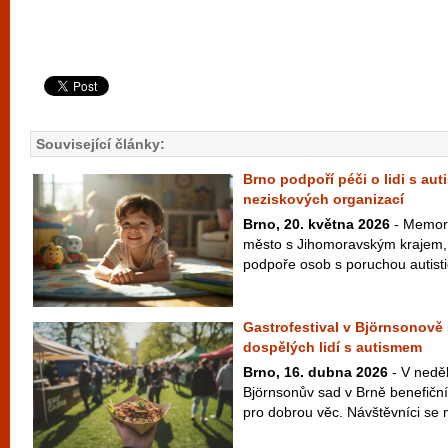
Související články:
Brno podpoří péči o lidi s au
neziskových organizací
Brno, 20. května 2026
- Memor
město s Jihomoravským krajem, n
podpoře osob s poruchou autisti
Gastrofestival v Björnsonov
dospělých lidí s autismem
Brno, 16. dubna 2026
- V neděl
Björnsonův sad v Brně benefiční
pro dobrou věc. Návštěvníci se m