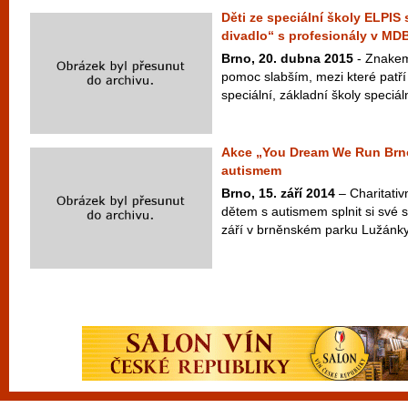
Děti ze speciální školy ELPIS s
divadlo“ s profesionály v MD
Brno, 20. dubna 2015
- Znakem
pomoc slabším, mezi které patří 
speciální, základní školy speciáln
Akce „You Dream We Run Brno
autismem
Brno, 15. září 2014
– Charitativ
dětem s autismem splnit si své s
září v brněnském parku Lužánky. 