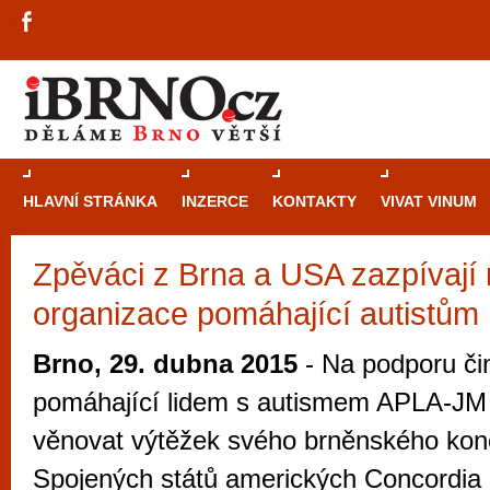
HLAVNÍ STRÁNKA
INZERCE
KONTAKTY
VIVAT VINUM
Zpěváci z Brna a USA zazpívají
Průvodce
kasi
organizace pomáhající autistům
Brně: Od rulet
automaty
Brno, 29. dubna 2015
- Na podporu či
Brno je měs
pomáhající lidem s autismem APLA-JM 
zajímavé p
věnovat výtěžek svého brněnského kon
restaurace, div
Spojených států amerických Concordia U
Mimo jiné je ale také místem, kde si můžet