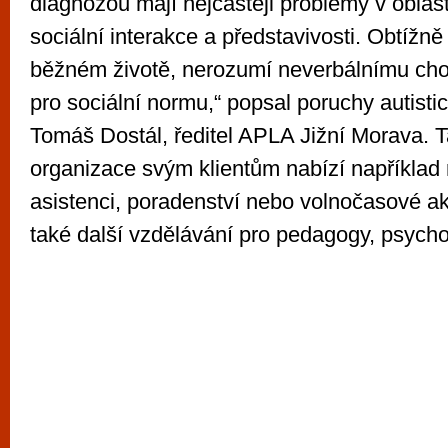
diagnózou mají nejčastěji problémy v oblas
sociální interakce a představivosti. Obtížně 
běžném životě, nerozumí neverbálnímu chov
pro sociální normu,“ popsal poruchy autisti
Tomáš Dostál, ředitel APLA Jižní Morava. 
organizace svým klientům nabízí například 
asistenci, poradenství nebo volnočasové akti
také další vzdělávání pro pedagogy, psychol