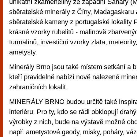
unikátní zkameněliny ze západní Sahary (
sběratelské minerály z Číny, Madagaskaru
sběratelské kameny z portugalské lokality 
krásné vzorky rubelitů - malinově zbarvenýc
turmalínů, investiční vzorky zlata, meteority
ametysty.
Minerály Brno jsou také místem setkání a b
kteří pravidelně nabízí nově nalezené mine
zahraničních lokalit.
MINERÁLY BRNO budou určitě také inspira
interiéru. Pro ty, kdo se rádi obklopují dra
výrobky z nich, bude na výstavě možné obd
např. ametystové geody, misky, poháry, vázy