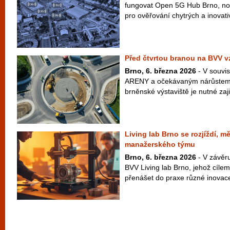
fungovat Open 5G Hub Brno, no
pro ověřování chytrých a inovativ
Před čtvrtou branou na BVV v
Brno, 6. března 2026
- V souvis
ARENY a očekávaným nárůstem
brněnské výstaviště je nutné zajist
Living lab Brno se rozjíždí, m
manažerského týmu
Brno, 6. března 2026
- V závěru
BVV Living lab Brno, jehož cílem
přenášet do praxe různé inovace