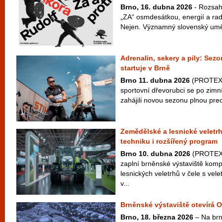
Brno, 16. dubna 2026
- Rozsah
„ZA“ osmdesátkou, energií a radi
Nejen. Významný slovenský uměle
Adrenalin, sekery a pily: S
startuje v Brně
Brno 11. dubna 2026
(PROTEXT)
sportovní dřevorubci se po zimn
zahájili novou sezonu plnou prec
Zemědělské a lesnické veletr
techniku i rozšířený program
Brno 10. dubna 2026
(PROTEXT
zaplní brněnské výstaviště kom
lesnických veletrhů v čele s v
v...
Brněnské výstaviště otevírá
Brno, 18. března 2026
– Na brn