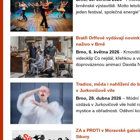
brněnské výstaviště. Motto letošn
jeden festival, společná energie“
Bratři Orffové vydávají novink
naživo v Brně
Brno, 6. května 2026
- Krnovští
videoklip Co nejdál, křehkou a v
doprovázenou animací Davida Najb
Tradice, móda i nahlížení do 
v Jurkovičově vile
Brno, 28. dubna 2026
– Módní 
vzdává v Jurkovičově vile hold ro
mystice a obřadnosti. Oděvní ko
ZA a PROTI v Moravské galerii
Sikory