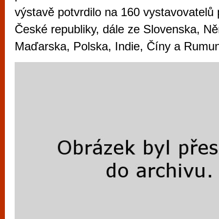
vyzkoušet různé kasinové hry. V neustál
výstavě potvrdilo na 160 vystavovatelů
metropoli naleznete širokou nabídku her o
České republiky, dále ze Slovenska, Ně
po moderní automaty jak pro pravidelné n
Maďarska, Polska, Indie, Číny a Rumu
příležitostné hráče. V...