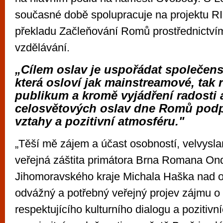
současné době spolupracuje na projektu RI
překladu Začleňování Romů prostřednictvím
vzdělávání.
„Cílem oslav je uspořádat společen
která osloví jak mainstreamové, tak
publikum a kromě vyjádření radosti 
celosvětových oslav dne Romů podp
vztahy a pozitivní atmosféru."
„Těší mě zájem a účast osobností, velvysl
veřejná záštita primátora Brna Romana On
Jihomoravského kraje Michala Haška nad o
odvážný a potřebný veřejný projev zájmu o
respektujícího kulturního dialogu a pozitiv