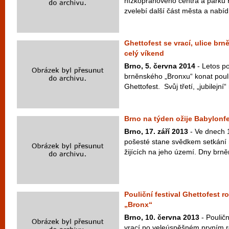
nízkoprahového centra a parku 
zvelebí další část města a nabíd
Ghettofest se vrací, ulice br
celý víkend
Brno, 5. června 2014
- Letos pot
brněnského „Bronxu“ konat poulič
Ghettofest. Svůj třetí, „jubilejní“ 
Brno na týden ožije Babylonf
Brno, 17. září 2013
- Ve dnech 1
pošesté stane svědkem setkání
žijících na jeho území. Dny brn
Pouliční festival Ghettofest 
„Bronx“
Brno, 10. června 2013
- Pouličn
vrací po veleúspěšném prvním r