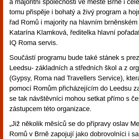
a majoritní společnosti ve městě Brně i celé
tomu přispěje i bohatý a živý program a hoj
řad Romů i majority na hlavním brněnském 
Katarína Klamková, ředitelka hlavní pořada
IQ Roma servis.
Součástí programu bude také stánek s prez
Leedsu- základních a středních škol a z 
(Gypsy, Roma nad Travellers Service), kte
pomocí Romům přicházejícím do Leedsu za
se tak návštěvníci mohou setkat přímo s č
zástupcem této organizace.
„Již několik měsíců se do přípravy oslav M
Romů v Brně zapojují jako dobrovolníci i 