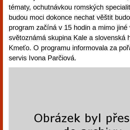
vyzkoušet různé kasinové hry. V neustál
tématy, ochutnávkou romských specialit 
metropoli naleznete širokou nabídku her o
budou moci dokonce nechat věštit budo
po moderní automaty jak pro pravidelné n
program začíná v 15 hodin a mimo jiné 
příležitostné hráče. V...
světoznámá skupina Kale a slovenská 
Kmeťo. O programu informovala za poř
servis Ivona Parčiová.