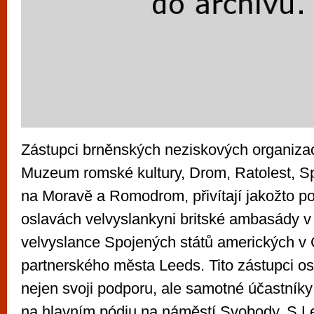
Zástupci brněnských neziskových organiza
Muzeum romské kultury, Drom, Ratolest, 
na Moravě a Romodrom, přivítají jakožto p
oslavách velvyslankyni britské ambasády 
velvyslance Spojených států amerických v 
partnerského města Leeds. Tito zástupci os
nejen svoji podporu, ale samotné účastníky
na hlavním pódiu na náměstí Svobody. S 