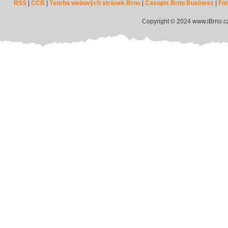
RSS
|
CCB
|
Tvorba webových stránek Brno
|
Časopis Brno Business
|
Fot
Copyright © 2024 www.iBrno.c