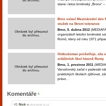
stane i letos brněnský „Bronx“ –
Brno oslaví Mezinárodní den
stužek na Strom tolerance
Brno, 5. dubna 2012
(MEDIAFAX)
organizátoři letošní brněnské o
Romů, který od roku 1971 připad
Ombudsman prošetřuje, zda s
zvláštních škol hlavně Romy
Brno, 1. prosince 2011
(MEDIA
Varvařovský začal v padesáti n
praktických školách zjišťovat, z
právo...
Komentáře
#1
Nick
2013-04-05 11:13