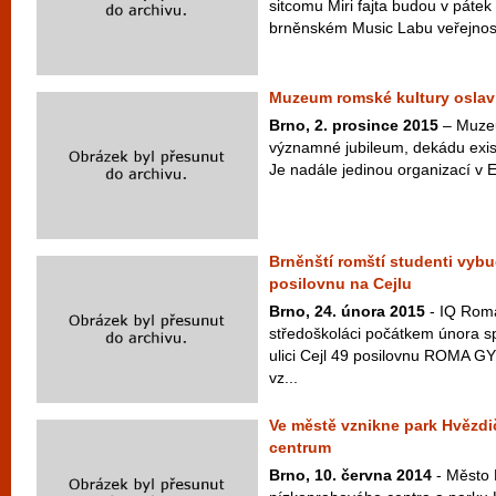
sitcomu Miri fajta budou v pátek
brněnském Music Labu veřejnost
Muzeum romské kultury oslavi
Brno, 2. prosince 2015
– Muzeu
významné jubileum, dekádu existe
Je nadále jedinou organizací v E
Brněnští romští studenti vyb
posilovnu na Cejlu
Brno, 24. února 2015
- IQ Roma
středoškoláci počátkem února sp
ulici Cejl 49 posilovnu ROMA G
vz...
Ve městě vznikne park Hvězdi
centrum
Brno, 10. června 2014
- Město 