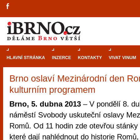
HLAVNÍ STRÁNKA
INZERCE
KONTAKTY
VIVAT VINUM
Brno oslaví Mezinárodní den R
Průvodce
kasi
kulturním programem
Brně: Od rulet
automaty
Brno, 5. dubna 2013
– V pondělí 8. d
Brno je měs
náměstí Svobody uskuteční oslavy Mez
zajímavé p
Romů. Od 11 hodin zde otevřou stánky
restaurace, div
které dají nahlédnout do historie Romů,
Mimo jiné je ale také místem, kde si můžet