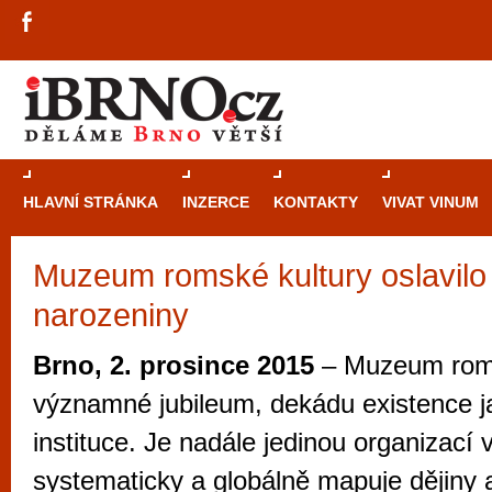
HLAVNÍ STRÁNKA
INZERCE
KONTAKTY
VIVAT VINUM
Muzeum romské kultury oslavilo
Průvodce
kasi
narozeniny
Brně: Od rulet
automaty
Brno, 2. prosince 2015
– Muzeum roms
Brno je měs
významné jubileum, dekádu existence ja
zajímavé p
instituce. Je nadále jedinou organizací 
restaurace, div
systematicky a globálně mapuje dějiny 
Mimo jiné je ale také místem, kde si můžet