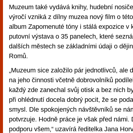
Muzeum také vydává knihy, hudební nosiče, 
výročí vzniká z dílny muzea nový film o této
album Zapomenuté tóny i stálá expozice v k
putovní výstava o 35 panelech, které sezná
dalších městech se základními údaji o dějin
Romů.
„Muzeum sice založilo pár jednotlivců, ale
na jeho činnosti včetně dobrovolníků podílel
každý zde zanechal svůj otisk a bez nich b
při ohlédnutí docela dobrý pocit, že se pod
smysl. Dle spokojených návštěvníků se nám
potvrzuje. Hodně práce je však před námi.
podporu všem,“ uzavírá ředitelka Jana Hor