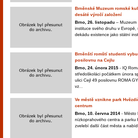
Brněnské Muzeum romské kult
desáté výročí založení
Brno, 26. listopadu
– Muzeum r
instituce svého druhu v Evropě,
dekádu existence jako státní insti
Brněnští romští studenti vyb
posilovnu na Cejlu
Brno, 24. února 2015
- IQ Roma
středoškoláci počátkem února sp
ulici Cejl 49 posilovnu ROMA G
vz...
Ve městě vznikne park Hvězdi
centrum
Brno, 10. června 2014
- Město 
nízkoprahového centra a parku 
zvelebí další část města a nabíd