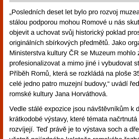
„Posledních deset let bylo pro rozvoj muze
stálou podporou mohou Romové u nás sku
objevit a uchovat svůj historický poklad pro
originálních sbírkových předmětů. Jako or
Ministerstva kultury ČR se Muzeum mohlo 
profesionalizovat a mimo jiné i vybudovat s
Příběh Romů, která se rozkládá na ploše 3
celé jedno patro muzejní budovy,“ uvádí ře
romské kultury Jana Horváthová.
Vedle stálé expozice jsou návštěvníkům k d
krátkodobé výstavy, které témata načrtnutá 
rozvíjejí. Teď právě je to výstava soch a d