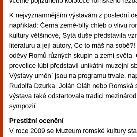
včetně pojízdného kolotoče romského řezb
K nejvýznamnějším výstavám z poslední de
například: Černá země-bílý chléb o vlivu ro
kultury většinové, Sytá duše představila vz
literaturu a její autory, Co to máš na sobě?
oděvy Romů různých skupin a zemí světa, 
prevelice lúbí představil unikátní muzejní sb
Výstavy umění jsou na programu trvale, nap
Rudolfa Dzurka, Jolán Oláh nebo Romská 
výstava také odstartovala tradici mezináro
sympozií.
Prestižní ocenění
V roce 2009 se Muzeum romské kultury stal