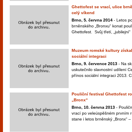
Ghettofest se vrací, ulice br
celý víkend
Brno, 5. června 2014
- Letos pot
brněnského „Bronxu“ konat poulič
Ghettofest. Svůj třetí, „jubilejní“ 
Muzeum romské kultury získal
sociální integraci
Brno, 9. července 2013
- Na sk
uskutečnilo slavnostní udílení
přínos sociální integraci 2013. 
Pouliční festival Ghettofest 
„Bronx“
Brno, 10. června 2013
- Pouličn
vrací po veleúspěšném prvním r
stane i letos brněnský „Bronx“ –