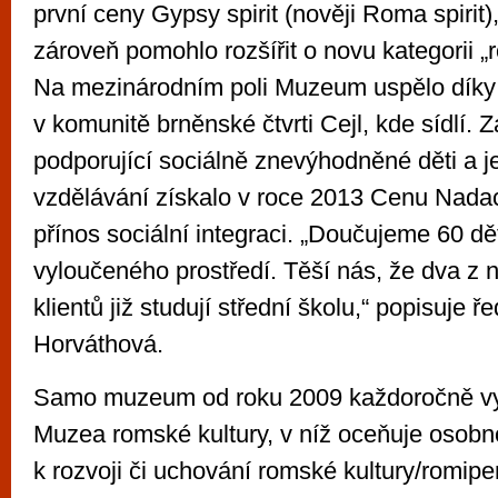
první ceny Gypsy spirit (nověji Roma spirit),
zároveň pomohlo rozšířit o novu kategorii „
Na mezinárodním poli Muzeum uspělo díky 
v komunitě brněnské čtvrti Cejl, kde sídlí. Z
podporující sociálně znevýhodněné děti a je
vzdělávání získalo v roce 2013 Cenu Nad
přínos sociální integraci. „Doučujeme 60 dě
vyloučeného prostředí. Těší nás, že dva z 
klientů již studují střední školu,“ popisuje ř
Horváthová.
Samo muzeum od roku 2009 každoročně v
Muzea romské kultury, v níž oceňuje osobno
k rozvoji či uchování romské kultury/romipe