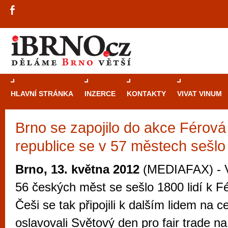
HLAVNÍ STRÁNKA
INZERCE
KONTAKTY
VIVAT VINUM
Brno se zapojilo do akce Férová
Průvodce
kasi
republice se v 57 městech sešlo 
Brně: Od rulet
automaty
Brno, 13. května 2012
(MEDIAFAX) - V
Brno je měs
56 českých měst se sešlo 1800 lidí k F
zajímavé p
Češi se tak připojili k dalším lidem na c
restaurace, div
oslavovali Světový den pro fair trade n
Mimo jiné je ale také místem, kde si můžet