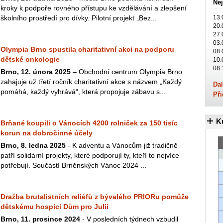
Nej
kroky k podpoře rovného přístupu ke vzdělávání a zlepšení
školního prostředí pro dívky. Pilotní projekt „Bez...
13.
20.
27.
03.
Olympia Brno spustila charitativní akci na podporu
08.
dětské onkologie
10.
08.
Brno, 12. února 2025
– Obchodní centrum Olympia Brno
zahajuje už třetí ročník charitativní akce s názvem „Každý
Dal
pomáhá, každý vyhrává“, která propojuje zábavu s...
Při
K
Brňané koupili o Vánocích 4200 rolniček za 150 tisíc
korun na dobročinné účely
Brno, 8. ledna 2025
- K adventu a Vánocům již tradičně
patří solidární projekty, které podporují ty, kteří to nejvíce
potřebují. Součástí Brněnských Vánoc 2024 ...
Dražba brutalistních reliéfů z bývalého PRIORu pomůže
dětskému hospici Dům pro Julii
Brno, 11. prosince 2024
- V posledních týdnech vzbudil