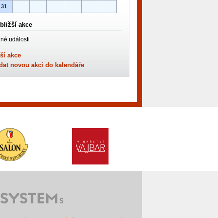
31
bližší akce
né události
ší akce
dat novou akci do kalendáře