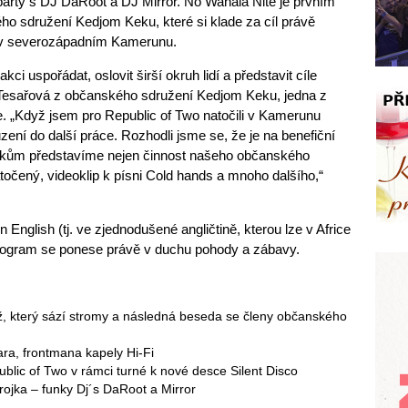
arty s DJ DaRoot a DJ Mirror. No Wahala Nite je prvním
o sdružení Kedjom Keku, které si klade za cíl právě
 v severozápadním Kamerunu.
kci uspořádat, oslovit širší okruh lidí a představit cíle
 Tesařová z občanského sdružení Kedjom Keku, jedna z
e. „Když jsem pro Republic of Two natočili v Kamerunu
uzení do další práce. Rozhodli jsme se, že je na benefiční
níkům představíme nejen činnost našeho občanského
točený, videoklip k písni Cold hands a mnoho dalšího,“
English (tj. ve zjednodušené angličtině, kterou lze v Africe
rogram se ponese právě v duchu pohody a zábavy.
ž, který sází stromy a následná beseda se členy občanského
ara, frontmana kapely Hi-Fi
ublic of Two v rámci turné k nové desce Silent Disco
Trojka – funky Dj´s DaRoot a Mirror