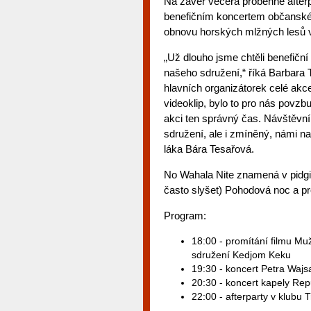
Na závěr večera proběhne afterp
benefičním koncertem občanskéh
obnovu horských mlžných lesů
„Už dlouho jsme chtěli benefiční a
našeho sdružení,“ říká Barbara
hlavních organizátorek celé akc
videoklip, bylo to pro nás povzb
akci ten správný čas. Návštěv
sdružení, ale i zmíněný, námi na
láka Bára Tesařová.
No Wahala Nite znamená v pidgin 
často slyšet) Pohodová noc a p
Program:
18:00 - promítání filmu Mu
sdružení Kedjom Keku
19:30 - koncert Petra Wajs
20:30 - koncert kapely Rep
22:00 - afterparty v klubu 