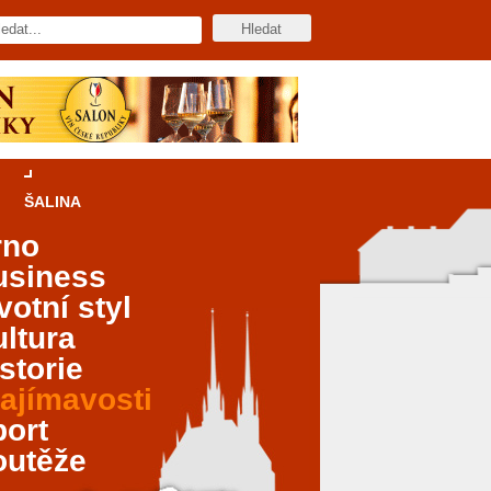
ŠALINA
rno
usiness
votní styl
ltura
storie
ajímavosti
port
outěže