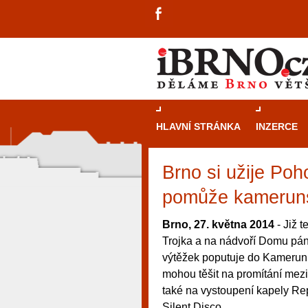
HLAVNÍ STRÁNKA
INZERCE
Brno si užije Poh
pomůže kamerun
Brno, 27. května 2014
- Již 
Trojka a na nádvoří Domu pánů
výtěžek poputuje do Kamerun
mohou těšit na promítání mez
také na vystoupení kapely Rep
návštěvníky, tak pro příležitostné h
Silent Disco.