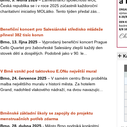
Brno, 9. ledna 2026
– Zaměstnanci společnosti MOL
Česká republika se i v roce 2025 zúčastnili každoroční
charitativní iniciativy MOLátko. Tento týden předal zás...
Benefiční koncert pro Salesiánské středisko mládeže
přinesl 382 tisíc korun
Brno, 13. října 2025
– Vyprodaný benefiční koncert Prague
Cello Quartet pro žabovřeské Salesiány zlepší každý den
stovek dětí a dospělých. Podobně jako v 90. le...
K
V Brně vznikl pod taktovkou E.ONu největší mural
Brno, 24. července 2025
– V samém centru Brna proběhla
malba největšího muralu v historii města. Za hotelem
Grand, nadohled vlakového nádraží, na dvou navazujíc...
Brněnské základní školy se zapojily do projektu
menstruačních potřeb zdarma
Brno, 28. dubna 2025
- Město Brno podniká konkrétní