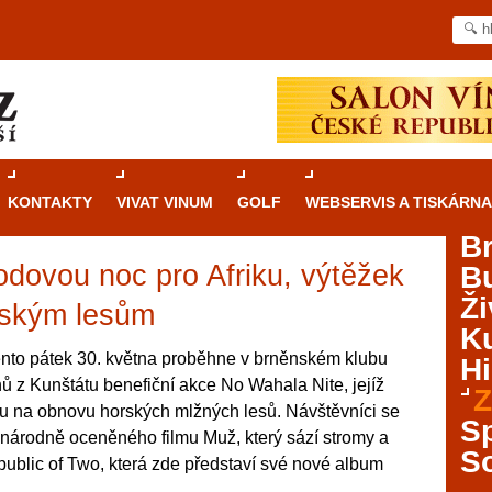
KONTAKTY
VIVAT VINUM
GOLF
WEBSERVIS A TISKÁRNA
B
odovou noc pro Afriku, výtěžek
B
Průvodce
kasinovými hrami v Brně: Od
Ži
rulety po video automaty
ským lesům
Ku
Brno je městem známým pro zajímavé památky, skvělé
tento pátek 30. května proběhne v brněnském klubu
Hi
restaurace, divadla a univerzity. Mimo jiné je ale také
 z Kunštátu benefiční akce No Wahala Nite, jejíž
Z
místem, kde si můžete legálně a bezpečně vyzkoušet
u na obnovu horských mlžných lesů. Návštěvníci se
různé kasinové hry. V neustále kvetoucí moravské
S
inárodně oceněného filmu Muž, který sází stromy a
metropoli naleznete širokou nabídku her od klasické
S
ublic of Two, která zde představí své nové album
rulety až po moderní automaty jak pro pravidelné
ráče. V...