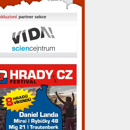
xkluzivní
partner sekce