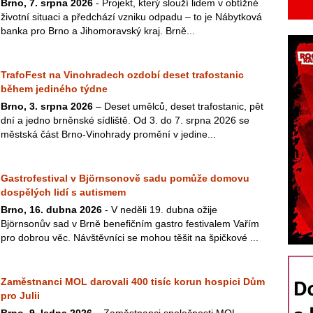
Brno, 7. srpna 2026
- Projekt, který slouží lidem v obtížné
životní situaci a předchází vzniku odpadu – to je Nábytková
banka pro Brno a Jihomoravský kraj. Brně...
TrafoFest na Vinohradech ozdobí deset trafostanic
během jediného týdne
Brno, 3. srpna 2026
– Deset umělců, deset trafostanic, pět
dní a jedno brněnské sídliště. Od 3. do 7. srpna 2026 se
městská část Brno-Vinohrady promění v jedine...
Gastrofestival v Björnsonově sadu pomůže domovu
dospělých lidí s autismem
Brno, 16. dubna 2026
- V neděli 19. dubna ožije
Björnsonův sad v Brně benefičním gastro festivalem Vařím
pro dobrou věc. Návštěvníci se mohou těšit na špičkové ...
Zaměstnanci MOL darovali 400 tisíc korun hospici Dům
pro Julii