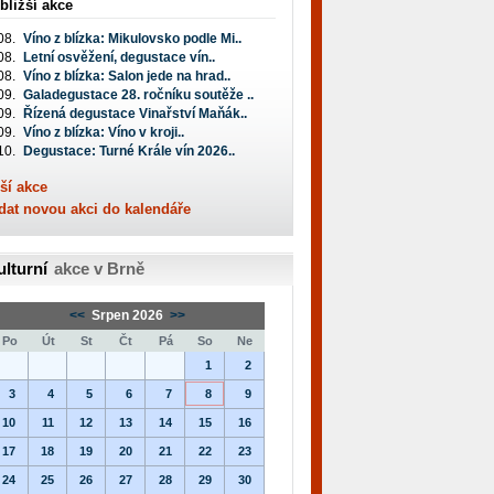
bližší akce
08.
Víno z blízka: Mikulovsko podle Mi..
08.
Letní osvěžení, degustace vín..
08.
Víno z blízka: Salon jede na hrad..
09.
Galadegustace 28. ročníku soutěže ..
09.
Řízená degustace Vinařství Maňák..
09.
Víno z blízka: Víno v kroji..
10.
Degustace: Turné Krále vín 2026..
ší akce
dat novou akci do kalendáře
ulturní
akce v Brně
<<
Srpen 2026
>>
Po
Út
St
Čt
Pá
So
Ne
1
2
3
4
5
6
7
8
9
10
11
12
13
14
15
16
17
18
19
20
21
22
23
24
25
26
27
28
29
30