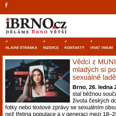
HLAVNÍ STRÁNKA
INZERCE
KONTAKTY
VIVAT VINUM
Vědci z MUNI
Průvodce
kasi
mladých si po
Brně: Od rulet
sexuálně la
automaty
Brno, 26. ledna 
stal běžnou součá
Brno je měs
života českých d
zajímavé p
fotky nebo textové zprávy se sexuálním obsa
restaurace, div
než třetina populace a v generaci mezi 18–29
Mimo jiné je ale také místem, kde si můžet