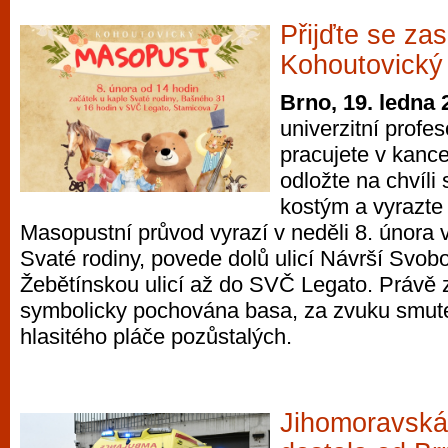
Přijďte se za
Kohoutovický
Brno, 19. ledna 
univerzitní profe
pracujete v kance
odložte na chvíli 
kostým a vyrazte
Masopustní průvod vyrazí v neděli 8. února 
Svaté rodiny, povede dolů ulicí Návrší Svob
Žebětínskou ulicí až do SVČ Legato. Právě 
symbolicky pochována basa, za zvuku smute
hlasitého pláče pozůstalých.
Jihomoravská