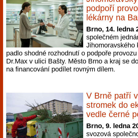
podpoří prov
lékárny na B
Brno, 14. ledna 
společném jednán
Jihomoravského k
padlo shodné rozhodnutí o podpoře provozu
Dr.Max v ulici Bašty. Město Brno a kraj se d
na financování podílet rovným dílem.
V Brně patří 
stromek do e
vedle černé p
Brno, 9. ledna 2
svozová společn