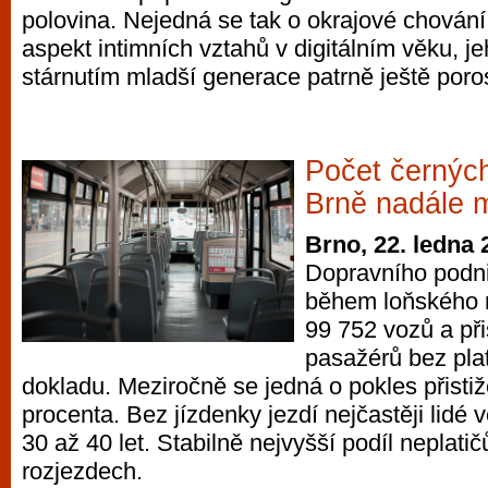
polovina. Nejedná se tak o okrajové chování
vyzkoušet různé kasinové hry. V neustál
aspekt intimních vztahů v digitálním věku, j
metropoli naleznete širokou nabídku her o
stárnutím mladší generace patrně ještě poro
po moderní automaty jak pro pravidelné n
příležitostné hráče. V...
Počet černýc
Brně nadále m
Brno, 22. ledna 
Dopravního podn
během loňského r
99 752 vozů a při
pasažérů bez pla
dokladu. Meziročně se jedná o pokles přisti
procenta. Bez jízdenky jezdí nejčastěji lidé
30 až 40 let. Stabilně nejvyšší podíl neplatič
rozjezdech.