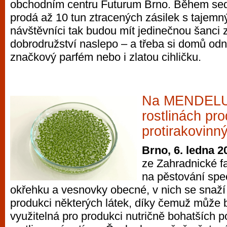
obchodním centru Futurum Brno. Během se
prodá až 10 tun ztracených zásilek s taje
návštěvníci tak budou mít jedinečnou šanci 
dobrodružství naslepo – a třeba si domů odn
značkový parfém nebo i zlatou cihličku.
Na MENDELU 
rostlinách pro
protirakovinn
Brno, 6. ledna 2
ze Zahradnické f
na pěstování spec
okřehku a vesnovky obecné, v nich se snaží 
produkci některých látek, díky čemuž může 
využitelná pro produkci nutričně bohatších po