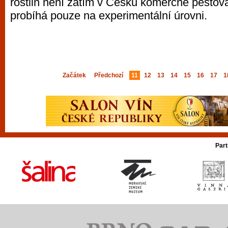
rostlin není zatím v Česku komerčně pěstová
probíhá pouze na experimentální úrovni.
Začátek
Předchozí
11
12
13
14
15
16
17
1
Part