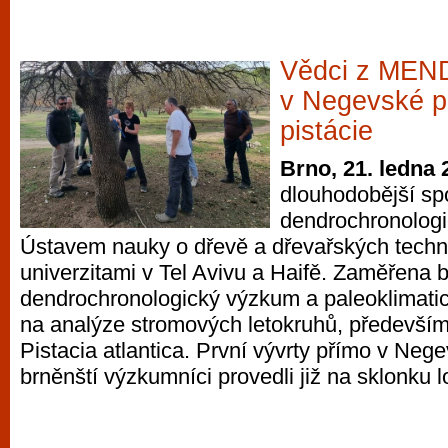
Vědci z MEN
v Negevské po
pistácie
Brno, 21. ledna 
dlouhodobější spo
dendrochronologi
Ústavem nauky o dřevě a dřevařských techno
univerzitami v Tel Avivu a Haifě. Zaměřena 
dendrochronologický výzkum a paleoklimatic
na analýze stromových letokruhů, především
Pistacia atlantica. První vývrty přímo v Neg
brněnští výzkumníci provedli již na sklonku 