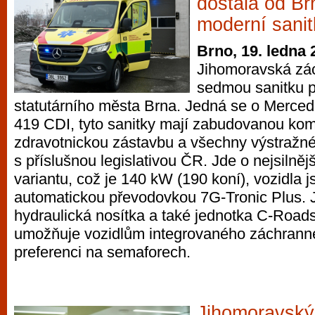
dostala od Br
moderní sani
Brno, 19. ledna 
Jihomoravská zác
sedmou sanitku p
statutárního města Brna. Jedná se o Merced
419 CDI, tyto sanitky mají zabudovanou kom
zdravotnickou zástavbu a všechny výstražn
s příslušnou legislativou ČR. Jde o nejsilně
variantu, což je 140 kW (190 koní), vozidla 
automatickou převodovkou 7G-Tronic Plus. 
hydraulická nosítka a také jednotka C-Roads
umožňuje vozidlům integrovaného záchran
preferenci na semaforech.
Jihomoravský 