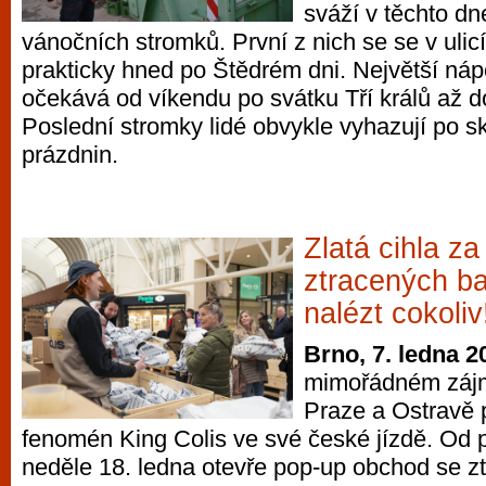
sváží v těchto dn
vánočních stromků. První z nich se se v ulic
prakticky hned po Štědrém dni. Největší n
očekává od víkendu po svátku Tří králů až 
Poslední stromky lidé obvykle vyhazují po s
prázdnin.
Zlatá cihla z
ztracených ba
nalézt cokoliv
Brno, 7. ledna 2
mimořádném zájm
Praze a Ostravě 
fenomén King Colis ve své české jízdě. Od p
neděle 18. ledna otevře pop-up obchod se zt