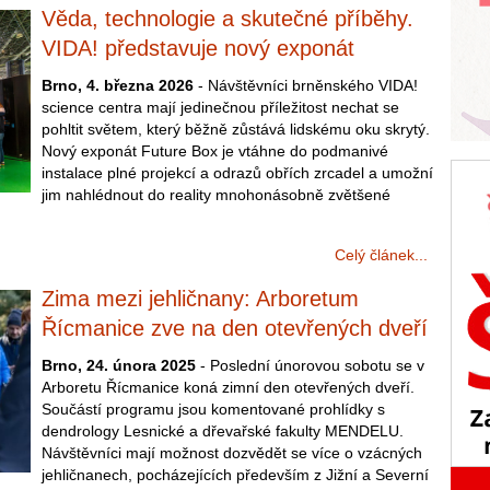
Věda, technologie a skutečné příběhy.
VIDA! představuje nový exponát
Brno, 4. března 2026
- Návštěvníci brněnského VIDA!
science centra mají jedinečnou příležitost nechat se
pohltit světem, který běžně zůstává lidskému oku skrytý.
Nový exponát Future Box je vtáhne do podmanivé
instalace plné projekcí a odrazů obřích zrcadel a umožní
jim nahlédnout do reality mnohonásobně zvětšené
Celý článek...
Zima mezi jehličnany: Arboretum
Řícmanice zve na den otevřených dveří
Brno, 24. února 2025
- Poslední únorovou sobotu se v
Arboretu Řícmanice koná zimní den otevřených dveří.
Součástí programu jsou komentované prohlídky s
dendrology Lesnické a dřevařské fakulty MENDELU.
Návštěvníci mají možnost dozvědět se více o vzácných
jehličnanech, pocházejících především z Jižní a Severní