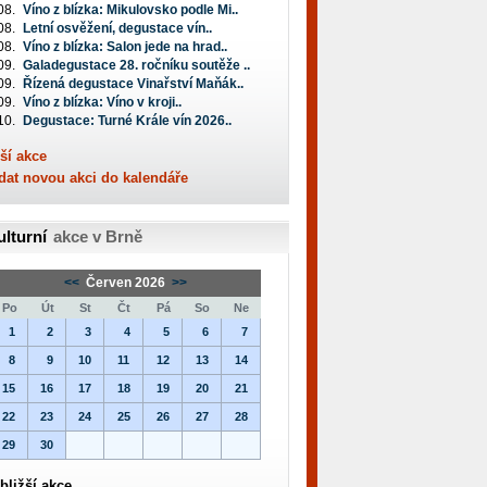
08.
Víno z blízka: Mikulovsko podle Mi..
08.
Letní osvěžení, degustace vín..
08.
Víno z blízka: Salon jede na hrad..
09.
Galadegustace 28. ročníku soutěže ..
09.
Řízená degustace Vinařství Maňák..
09.
Víno z blízka: Víno v kroji..
10.
Degustace: Turné Krále vín 2026..
ší akce
dat novou akci do kalendáře
ulturní
akce v Brně
<<
Červen 2026
>>
Po
Út
St
Čt
Pá
So
Ne
1
2
3
4
5
6
7
8
9
10
11
12
13
14
15
16
17
18
19
20
21
22
23
24
25
26
27
28
29
30
bližší akce