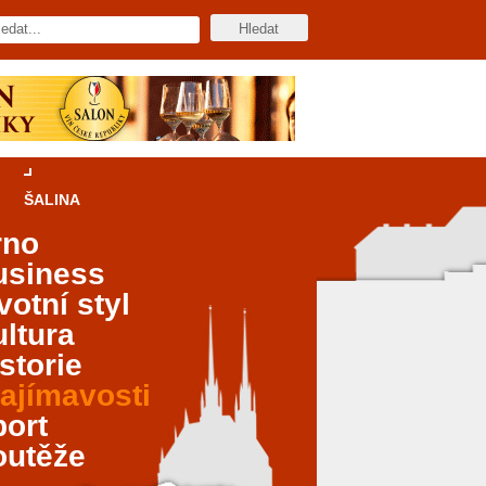
ŠALINA
rno
usiness
votní styl
ltura
storie
ajímavosti
port
outěže