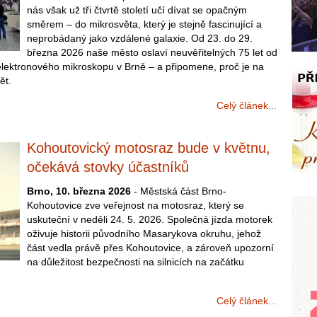
nás však už tři čtvrtě století učí dívat se opačným
směrem – do mikrosvěta, který je stejně fascinující a
neprobádaný jako vzdálené galaxie. Od 23. do 29.
března 2026 naše město oslaví neuvěřitelných 75 let od
lektronového mikroskopu v Brně – a připomene, proč je na
ět.
Celý článek...
Kohoutovický motosraz bude v květnu,
očekává stovky účastníků
Brno, 10. března 2026
- Městská část Brno-
Kohoutovice zve veřejnost na motosraz, který se
uskuteční v neděli 24. 5. 2026. Společná jízda motorek
oživuje historii původního Masarykova okruhu, jehož
část vedla právě přes Kohoutovice, a zároveň upozorní
na důležitost bezpečnosti na silnicích na začátku
Celý článek...