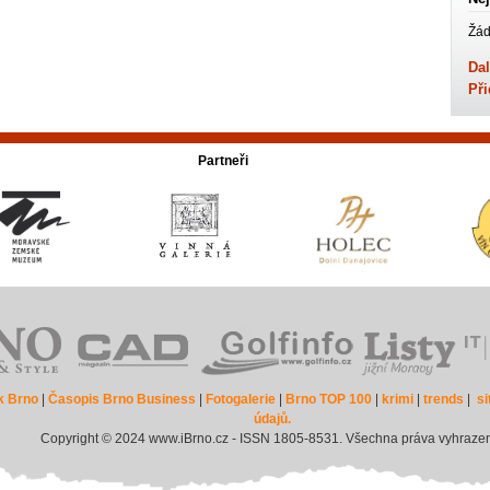
Žád
Dal
Při
Partneři
k Brno
|
Časopis Brno Business
|
Fotogalerie
|
Brno TOP 100
|
krimi
|
trends
|
s
údajů.
Copyright © 2024 www.iBrno.cz - ISSN 1805-8531. Všechna práva vyhraze