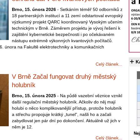
Brno, 15. února 2026
- Setkáním téměř 50 odborníků z
18 partnerských institucí a 11 zemí odstartoval evropský
výzkumný projekt QARC koordinovaný Vysokým učením
technickým v Brně. Záměrem projektu je vývoj řešení k
zajištění kybernetické bezpečnosti i po očekávaném
nástupu extrémně výkonných kvantových počítačů.
 6. února na Fakultě elektrotechniky a komunikačních
K
Celý článek...
V Brně Začal fungovat druhý městský
holubník
Brno, 15. února 2025
- Na půdě vazební věznice vznikl
další regulační městský holubník. Ačkoliv do něj mají
holubi o něco komplikovanější přístup, protože holubník
a střechu propojuje krátký „tunel“, našli ho a začali
zabydlovat jen pár dní po dokončení. Aktuálně už jich v
něm je 12.
Nej
Celý článek...