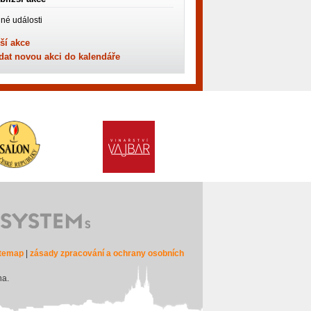
né události
ší akce
dat novou akci do kalendáře
itemap
|
zásady zpracování a ochrany osobních
na.