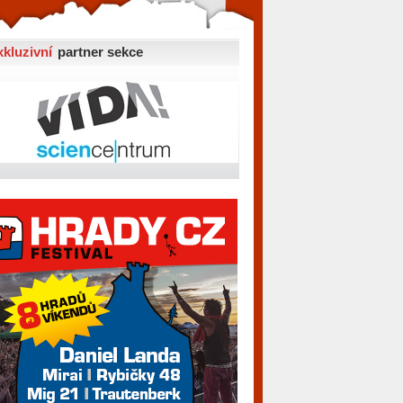
xkluzivní
partner sekce