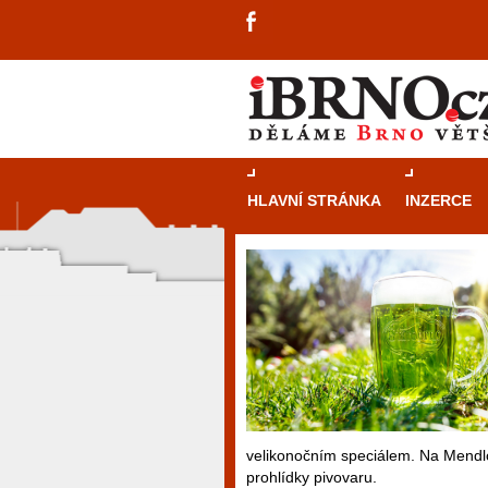
HLAVNÍ STRÁNKA
INZERCE
velikonočním speciálem. Na Mendlov
prohlídky pivovaru.
návštěvníky, tak pro příležitostné h