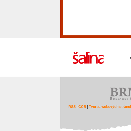
RSS
|
CCB
|
Tvorba webových stráne