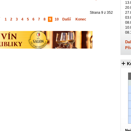
13.
20.
Strana 9 z 352
27.
03.
1
2
3
4
5
6
7
8
9
10
Další
Konec
08.
10.
08.
Dal
Při
K
Nej