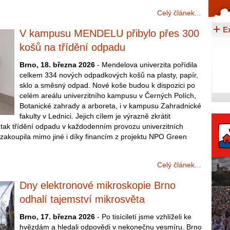
Celý článek...
Celý článek...
E
V kampusu MENDELU přibylo přes 300
košů na třídění odpadu
Brno, 18. března 2026
- Mendelova univerzita pořídila
celkem 334 nových odpadkových košů na plasty, papír,
sklo a směsný odpad. Nové koše budou k dispozici po
celém areálu univerzitního kampusu v Černých Polích,
Botanické zahrady a arboreta, i v kampusu Zahradnické
fakulty v Lednici. Jejich cílem je výrazně zkrátit
tak třídění odpadu v každodenním provozu univerzitních
zakoupila mimo jiné i díky financím z projektu NPO Green
Celý článek...
Dny elektronové mikroskopie Brno
odhalí tajemství mikrosvěta
Brno, 17. března 2026
- Po tisíciletí jsme vzhlíželi ke
hvězdám a hledali odpovědi v nekonečnu vesmíru. Brno