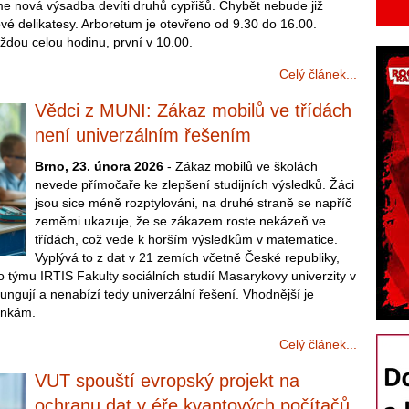
jme nová výsadba devíti druhů cypřišů. Chybět nebude již
ové delikatesy. Arboretum je otevřeno od 9.30 do 16.00.
ždou celou hodinu, první v 10.00.
Celý článek...
Vědci z MUNI: Zákaz mobilů ve třídách
není univerzálním řešením
Brno, 23. února 2026
- Zákaz mobilů ve školách
nevede přímočaře ke zlepšení studijních výsledků. Žáci
jsou sice méně rozptylováni, na druhé straně se napříč
zeměmi ukazuje, že se zákazem roste nekázeň ve
třídách, což vede k horším výsledkům v matematice.
Vyplývá to z dat v 21 zemích včetně České republiky,
 týmu IRTIS Fakulty sociálních studií Masarykovy univerzity v
ungují a nenabízí tedy univerzální řešení. Vhodnější je
ínkám.
Celý článek...
VUT spouští evropský projekt na
ochranu dat v éře kvantových počítačů