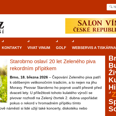
KONTAKTY
VIVAT VINUM
GOLF
WEBSERVIS A TISKÁRNA
B
Starobrno oslaví 20 let Zeleného piva
B
Průvodce
kasinovými hrami v Brně: Od
rekordním přípitkem
Ži
rulety po video automaty
Brno, 18. března 2026
– Čepování Zeleného piva patří
Ku
k oblíbeným velikonočním tradicím, a to nejen na jihu
Brno je městem známým pro zajímavé památky, skvělé
Hi
Moravy. Pivovar Starobrno ho poprvé uvařil přesně před
restaurace, divadla a univerzity. Mimo jiné je ale také
Z
dvaceti lety. U příležitosti tohoto kulatého výročí se
místem, kde si můžete legálně a bezpečně vyzkoušet
pivovar rozhodl na Zelený čtvrtek 2. dubna uspořádat
různé kasinové hry. V neustále kvetoucí moravské
S
pokus o rekord v hromadném přípitku tímto
metropoli naleznete širokou nabídku her od klasické
S
ě náměstí si lidé užijí také koncerty, diskotéku nebo
rulety až po moderní automaty jak pro pravidelné
ráče. V...