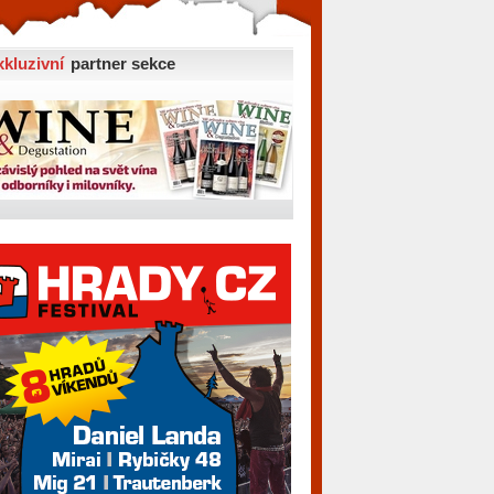
xkluzivní
partner sekce