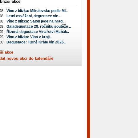
bližší akce
08.
Víno z blízka: Mikulovsko podle Mi..
08.
Letní osvěžení, degustace vín..
08.
Víno z blízka: Salon jede na hrad..
09.
Galadegustace 28. ročníku soutěže ..
09.
Řízená degustace Vinařství Maňák..
09.
Víno z blízka: Víno v kroji..
10.
Degustace: Turné Krále vín 2026..
ší akce
dat novou akci do kalendáře