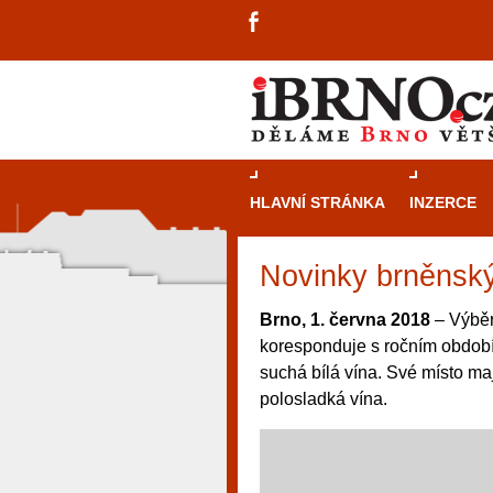
HLAVNÍ STRÁNKA
INZERCE
Novinky brněnský
Brno, 1. června 2018
– Výběr
koresponduje s ročním období
suchá bílá vína. Své místo maj
polosladká vína.
návštěvníky, tak pro příležitostné h