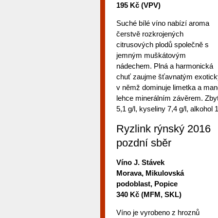
195 Kč (VPV)
Suché bílé víno nabízí aroma
čerstvě rozkrojených
citrusových plodů společně s
jemným muškátovým
nádechem. Plná a harmonická
chuť zaujme šťavnatým exotic
v němž dominuje limetka a man
lehce minerálním závěrem. Zby
5,1 g/l, kyseliny 7,4 g/l, alkohol
Ryzlink rýnský 2016
pozdní sběr
Víno J. Stávek
Morava, Mikulovská
podoblast, Popice
340 Kč (MFM, SKL)
Víno je vyrobeno z hroznů