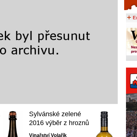
Celý článek...
E
Sylvánské zelené
2016 výběr z hroznů
Vinařství Volařík