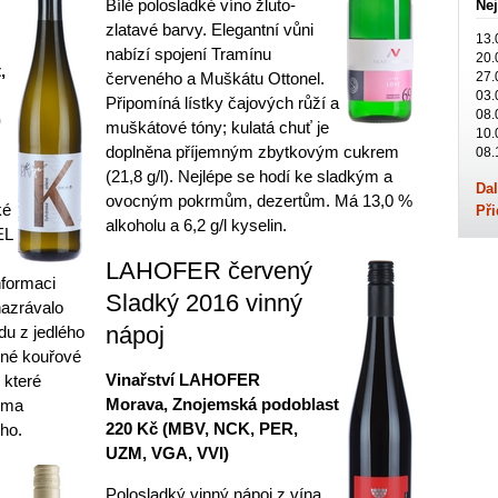
Bílé polosladké víno žluto-
Nej
zlatavé barvy. Elegantní vůni
13.
nabízí spojení Tramínu
20.
,
červeného a Muškátu Ottonel.
27.
03.
Připomíná lístky čajových růží a
08.
)
muškátové tóny; kulatá chuť je
10.
doplněna příjemným zbytkovým cukrem
08.
(21,8 g/l). Nejlépe se hodí ke sladkým a
Dal
ovocným pokrmům, dezertům. Má 13,0 %
ké
Při
alkoholu a 6,2 g/l kyselin.
EL
LAHOFER červený
nformaci
Sladký 2016 vinný
nazrávalo
nápoj
u z jedlého
mné kouřové
Vinařství LAHOFER
 které
Morava, Znojemská podoblast
roma
220 Kč (MBV, NCK, PER,
ho.
UZM, VGA, VVI)
Polosladký vinný nápoj z vína