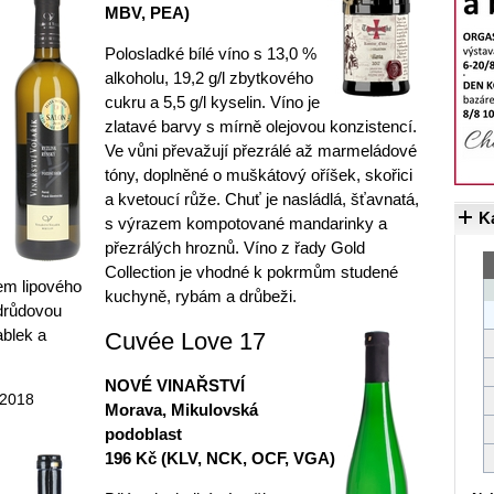
MBV, PEA)
Polosladké bílé víno s 13,0 %
alkoholu, 19,2 g/l zbytkového
cukru a 5,5 g/l kyselin. Víno je
zlatavé barvy s mírně olejovou konzistencí.
Ve vůni převažují přezrálé až marmeládové
tóny, doplněné o muškátový oříšek, skořici
a kvetoucí růže. Chuť je nasládlá, šťavnatá,
K
s výrazem kompotované mandarinky a
přezrálých hroznů. Víno z řady Gold
Collection je vhodné k pokrmům studené
em lipového
kuchyně, rybám a drůbeži.
odrůdovou
ablek a
Cuvée Love 17
NOVÉ VINAŘSTVÍ
 2018
Morava, Mikulovská
podoblast
196 Kč (KLV, NCK, OCF, VGA)