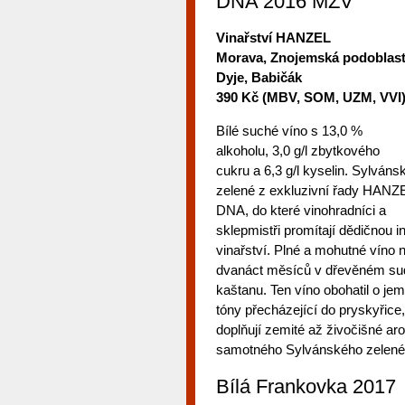
DNA 2016 MZV
Vinařství HANZEL
Morava, Znojemská podoblast
Dyje, Babičák
390 Kč (MBV, SOM, UZM, VVI
Bílé suché víno s 13,0 %
alkoholu, 3,0 g/l zbytkového
cukru a 6,3 g/l kyselin. Sylváns
zelené z exkluzivní řady HANZ
DNA, do které vinohradníci a
sklepmistři promítají dědičnou i
vinařství. Plné a mohutné víno 
dvanáct měsíců v dřevěném sud
kaštanu. Ten víno obohatil o je
tóny přecházející do pryskyřice,
doplňují zemité až živočišné a
samotného Sylvánského zelené
Bílá Frankovka 2017