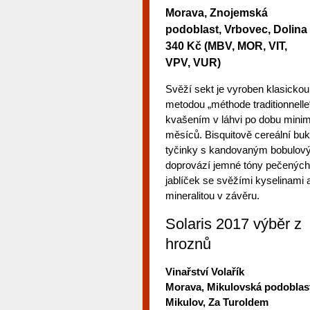
Morava, Znojemská
podoblast, Vrbovec, Dolina
340 Kč (MBV, MOR, VIT,
VPV, VUR)
Svěží sekt je vyroben klasickou
metodou „méthode traditionnelle
kvašením v láhvi po dobu mini
měsíců. Bisquitově cereální buk
tyčinky s kandovaným bobulo
doprovází jemné tóny pečenýc
jablíček se svěžími kyselinami
mineralitou v závěru.
Solaris 2017 výběr z
hroznů
Vinařství Volařík
Morava, Mikulovská podoblas
Mikulov, Za Turoldem