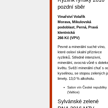
pozdní sběr
Vinařství Volařík
Morava, Mikulovská
podoblast, Perná, Pravá
klentnická
266 Kč (VPV)
Pevné a minerální suché víno,
které osloví skalní příznivce
ryzlinků. Středně intenzivní,
minerální, ovocná vůně s dotek
květu. Svěží minerální chuť s 
kyselinou, se stopou zelených j
limety. 13,0 % alkoholu.
Salon vín České republiky
(Valtice)
Sylvánské zelené