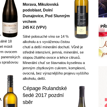
Morava, Mikulovská
podoblast, Dolní
Dunajovice, Pod Slunným
vrchem
245 Kč (VPV)
“
Silné polosuché víno se 14 %
málně 18
alkoholu a s vyváženou čistou
et müsli
chutí a delší minerální dochutí. Vůně je
vým ovocem
středně intenzivní, jemná, minerální, se
h panenských
stopou žlutého ovoce a lehce citrusů.
 a sprašovou
Minerální chuť se štavnatou kyselinou a
jemným zbytkovým cukrem, komplexní,
ovocná, bez výraznějšího projevu vyššího
alkoholu, delší.
Cépage Rulandské
šedé 2017 pozdní
t,
sběr