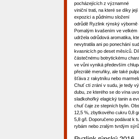
pocházejících z významné
viniční trati, na které se díky její
expozici a půdnímu složení
odrůdě Ryzlink rýnský výborně 
Pomalým kvašením ve velkém 
udržela odrůdová aromatika, kte
nevytratila ani po ponechání su
kvasnicích po deset měsíců. D
částečnému botrytickému chara
ve vůni vyniká především chlup
přezrálé meruňky, ale také pulp
šťáva z rakytníku nebo marmelá
Chuť ctí zrání v sudu, je tedy v
dubu, ze kterého se do vína uvo
sladkohořký elagický tanin a ev
chuť čaje ze stepních bylin. Ob
12,5 %, zbytkového cukru 0,8 g/
5,8 g/l. Doporučeno podávat k 
rybám nebo zralým tvrdým sýr
Ryzlink rýnský 2016