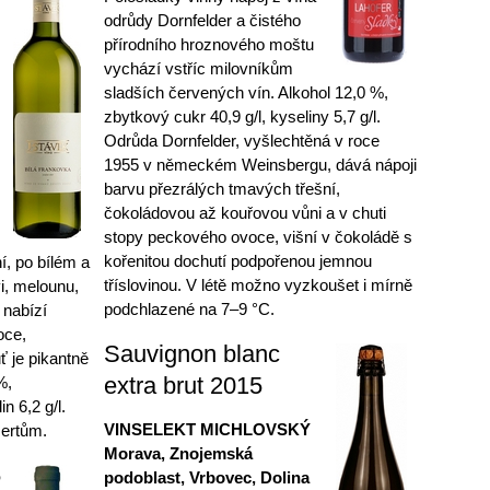
odrůdy Dornfelder a čistého
přírodního hroznového moštu
vychází vstříc milovníkům
sladších červených vín. Alkohol 12,0 %,
zbytkový cukr 40,9 g/l, kyseliny 5,7 g/l.
Odrůda Dornfelder, vyšlechtěná v roce
1955 v německém Weinsbergu, dává nápoji
barvu přezrálých tmavých třešní,
čokoládovou až kouřovou vůni a v chuti
stopy peckového ovoce, višní v čokoládě s
kořenitou dochutí podpořenou jemnou
í, po bílém a
tříslovinou. V létě možno vyzkoušet i mírně
i, melounu,
podchlazené na 7–9 °C.
 nabízí
oce,
Sauvignon blanc
ť je pikantně
extra brut 2015
%,
n 6,2 g/l.
VINSELEKT MICHLOVSKÝ
zertům.
Morava, Znojemská
5
podoblast, Vrbovec, Dolina