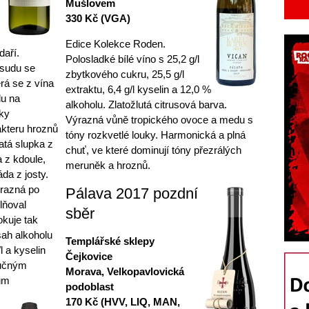
Mušlovem
330 Kč (VGA)
Edice Kolekce Roden.
daří.
Polosladké bílé víno s 25,2 g/l
sudu se
zbytkového cukru, 25,5 g/l
rá se z vína
extraktu, 6,4 g/l kyselin a 12,0 %
du na
alkoholu. Zlatožlutá citrusová barva.
íky
Výrazná vůně tropického ovoce a medu s
kteru hroznů
tóny rozkvetlé louky. Harmonická a plná
atá slupka z
chuť, ve které dominují tóny přezrálých
a z kdoule,
meruněk a hroznů.
da z josty.
ýrazná po
Pálava 2017 pozdní
lňoval
sběr
okuje tak
sah alkoholu
Templářské sklepy
l a kyselin
Čejkovice
tučným
Morava, Velkopavlovická
ům
podoblast
170 Kč (HVV, LIQ, MAN,