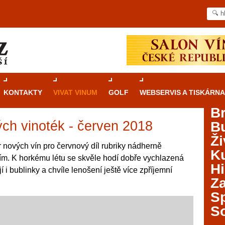
KONTAKTY
VIVAT VINUM
GOLF
WEBSERVIS A TISKÁRNA
B
ch vinoték - červen 2018
B
Průvodce
kasinovými hrami v Brně: Od
Ži
rulety po video automaty
 nových vín pro červnový díl rubriky nádherně
Ku
m. K horkému létu se skvěle hodí dobře vychlazená
Brno je městem známým pro zajímavé památky, skvělé
Hi
í i bublinky a chvíle lenošení ještě více zpříjemní
restaurace, divadla a univerzity. Mimo jiné je ale také
Za
místem, kde si můžete legálně a bezpečně vyzkoušet
různé kasinové hry. V neustále kvetoucí moravské
S
metropoli naleznete širokou nabídku her od klasické
S
rulety až po moderní automaty jak pro pravidelné
ráče. V...