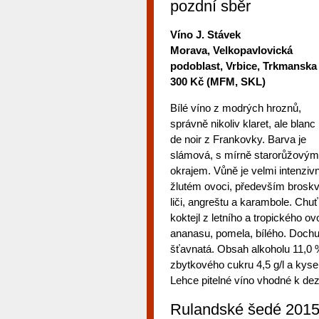
pozdní sběr
Víno J. Stávek
Morava, Velkopavlovická
podoblast, Vrbice, Trkmanska
300 Kč (MFM, SKL)
Bílé víno z modrých hroznů,
správně nikoliv klaret, ale blanc
de noir z Frankovky. Barva je
slámová, s mírně starorůžovým
okrajem. Vůně je velmi intenzivn
žlutém ovoci, především broskv
liči, angreštu a karambole. Chuť
koktejl z letního a tropického ov
ananasu, pomela, bílého. Dochu
šťavnatá. Obsah alkoholu 11,0 
zbytkového cukru 4,5 g/l a kyseli
Lehce pitelné víno vhodné k de
Rulandské šedé 201