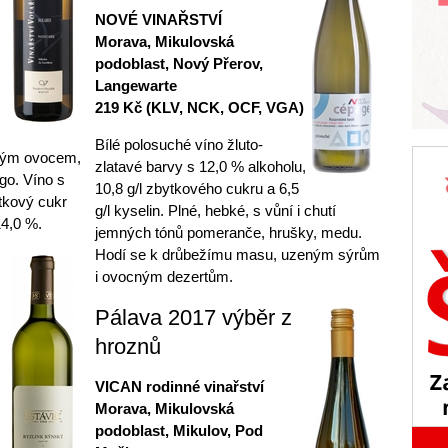
NOVÉ VINAŘSTVÍ
Morava, Mikulovská
podoblast, Nový Přerov,
Langewarte
219 Kč (KLV, NCK, OCF, VGA)
Bílé polosuché víno žluto-
kým ovocem,
zlatavé barvy s 12,0 % alkoholu,
go. Víno s
10,8 g/l zbytkového cukru a 6,5
tkový cukr
g/l kyselin. Plné, hebké, s vůní i chutí
 14,0 %.
jemných tónů pomeranče, hrušky, medu.
Hodí se k drůbežímu masu, uzeným sýrům
i ovocným dezertům.
Pálava 2017 výběr z
hroznů
VICAN rodinné vinařství
Morava, Mikulovská
podoblast, Mikulov, Pod