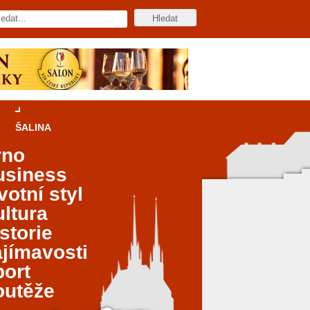
ŠALINA
rno
usiness
votní styl
ltura
storie
jímavosti
port
outěže