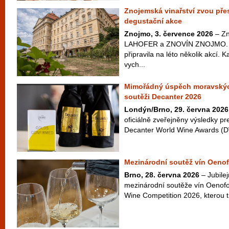
Znojemská vinařství zvou přes
degustační akce
Znojmo, 3. července 2026
– Zn
LAHOFER a ZNOVÍN ZNOJMO. Ta
připravila na léto několik akcí. 
vych...
Mimořádný úspěch moravskýc
soutěži Decanter 2026
Londýn/Brno, 29. června 2026
oficiálně zveřejněny výsledky pr
Decanter World Wine Awards (D
Mezinárodní soutěž vín Oenof
Brno, 28. června 2026
– Jubilej
mezinárodní soutěže vín Oenofo
Wine Competition 2026, kterou t