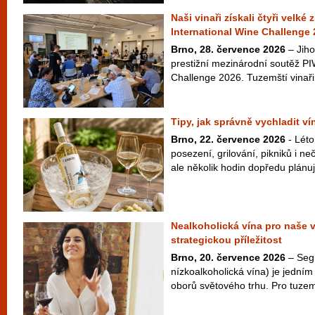
Naši vinaři získali čtyři velké
International Wine Challenge
Brno, 28. července 2026
– Jiho
prestižní mezinárodní soutěž PI
Challenge 2026. Tuzemští vinaři 
Tipy, jak správně vychladit v
Brno, 22. července 2026
- Léto
posezení, grilování, pikniků i 
ale několik hodin dopředu plánuje
Nealkoholická vína pro naše 
strategickou příležitost
Brno, 20. července 2026
– Seg
nízkoalkoholická vína) je jedním 
oborů světového trhu. Pro tuzem