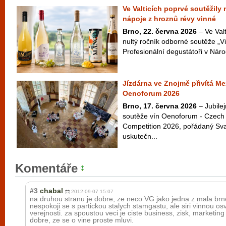
Ve Valticích poprvé soutěžily
nápoje z hroznů révy vinné
Brno, 22. června 2026
– Ve Valt
nultý ročník odborné soutěže „Vi
Profesionální degustátoři v Náro
Jízdárna ve Znojmě přivítá Me
Oenoforum 2026
Brno, 17. června 2026
– Jubilej
soutěže vín Oenoforum - Czech 
Competition 2026, pořádaný Sv
uskutečn...
Komentáře
#3
chabal
2012-09-07 15:07
na druhou stranu je dobre, ze neco VG jako jedna z mala brn
nespokoji se s partickou stalych stamgastu, ale siri vinnou os
verejnosti. za spoustou veci je ciste business, zisk, marketing
dobre, ze se o vine proste mluvi.