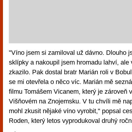
"Víno jsem si zamiloval už dávno. Dlouho j
sklípky a nakoupil jsem hromadu lahví, ale
zkazilo. Pak dostal bratr Marián roli v Bobu
se mi otevřela o něco víc. Marián mě sezn
filmu Tomášem Vicanem, který je zároveň vi
Višňovém na Znojemsku. V tu chvíli mě na
mohl zkusit nějaké víno vyrobit," popsal ce
Roden, který letos vyprodukoval druhý roční