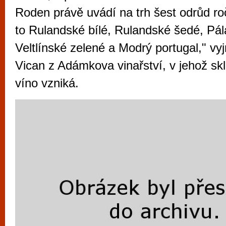
vyzkoušet různé kasinové hry. V neustál
Roden právě uvádí na trh šest odrůd ro
metropoli naleznete širokou nabídku her o
to Rulandské bílé, Rulandské šedé, Pála
po moderní automaty jak pro pravidelné n
Veltlínské zelené a Modrý portugal," v
příležitostné hráče. V...
Vican z Adámkova vinařství, v jehož s
víno vzniká.