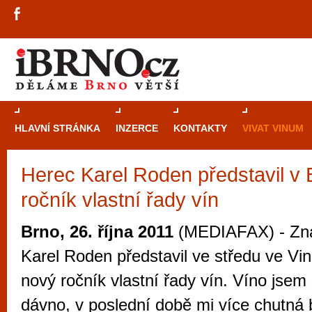
HLAVNÍ STRÁNKA
INZERCE
KONTAKTY
VIVAT VINUM
Herec Karel Roden představil v
Průvodce
kasi
ročník vlastní řady vín
Brně: Od rulet
automaty
Brno, 26. října 2011
(MEDIAFAX) - Zn
Brno je měs
Karel Roden představil ve středu ve Vin
zajímavé p
nový ročník vlastní řady vín. Víno jsem 
restaurace, div
dávno, v poslední době mi více chutná b
Mimo jiné je ale také místem, kde si můžet