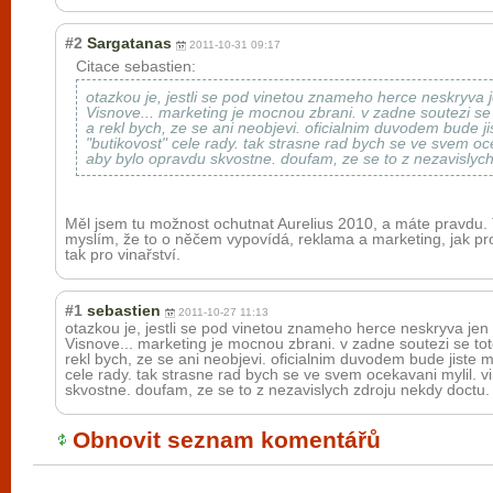
#2
Sargatanas
2011-10-31 09:17
Citace sebastien:
otazkou je, jestli se pod vinetou znameho herce neskryva 
Visnove... marketing je mocnou zbrani. v zadne soutezi se 
a rekl bych, ze se ani neobjevi. oficialnim duvodem bude j
"butikovost" cele rady. tak strasne rad bych se ve svem ocek
aby bylo opravdu skvostne. doufam, ze se to z nezavislych
Měl jsem tu možnost ochutnat Aurelius 2010, a máte pravdu. T
myslím, že to o něčem vypovídá, reklama a marketing, jak pro
tak pro vinařství.
#1
sebastien
2011-10-27 11:13
otazkou je, jestli se pod vinetou znameho herce neskryva jen
Visnove... marketing je mocnou zbrani. v zadne soutezi se tot
rekl bych, ze se ani neobjevi. oficialnim duvodem bude jiste m
cele rady. tak strasne rad bych se ve svem ocekavani mylil. vi
skvostne. doufam, ze se to z nezavislych zdroju nekdy doctu.
Obnovit seznam komentářů