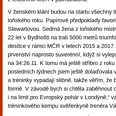
V ženském klání budou na startu všechny tř
loňského roku. Papírové předpoklady favori
Stewartovou. Sedmá žena z loňského mistr
22 let v Bydhošti na trati 5000 metrů trium
desítce v rámci MČR v letech 2015 a 2017. L
prvenství naprosto suverénní, když si vylep
na 34:26.11. K tomu má ještě stříbro z roku
posledních týdnech jsem ještě dolaďovala 
a tréninky vypadají slibně, takže věřím, že 
formě. V závodě bych si chtěla zaběhnout
i na limit pro Evropský pohár v Londýně,“ v
tréninkového kempu svěřenkyně trenéra V