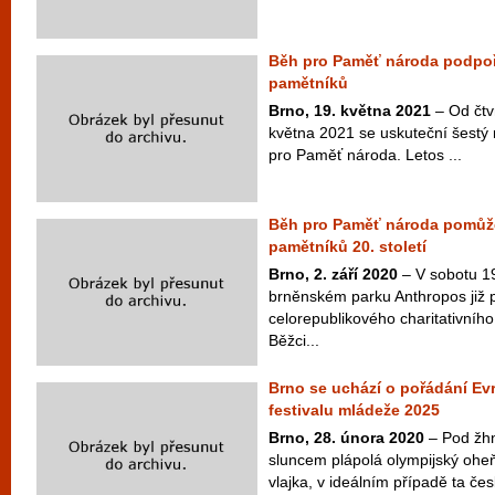
Běh pro Paměť národa podpoř
pamětníků
Brno, 19. května 2021
– Od čtv
května 2021 se uskuteční šestý 
pro Paměť národa. Letos ...
Běh pro Paměť národa pomůže 
pamětníků 20. století
Brno, 2. září 2020
– V sobotu 19
brněnském parku Anthropos již p
celorepublikového charitativní
Běžci...
Brno se uchází o pořádání E
festivalu mládeže 2025
Brno, 28. února 2020
– Pod žh
sluncem plápolá olympijský oheň
vlajka, v ideálním případě ta če