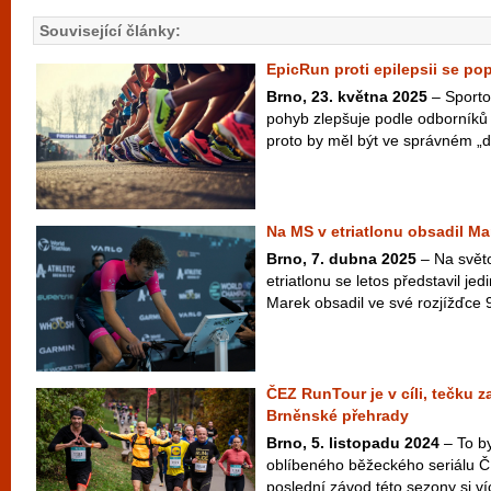
Související články:
EpicRun proti epilepsii se po
Brno, 23. května 2025
– Sportov
pohyb zlepšuje podle odborníků 
proto by měl být ve správném „d
Na MS v etriatlonu obsadil Ma
Brno, 7. dubna 2025
– Na svět
etriatlonu se letos představil je
Marek obsadil ve své rozjížďce 9
ČEZ RunTour je v cíli, tečku 
Brněnské přehrady
Brno, 5. listopadu 2024
– To by
oblíbeného běžeckého seriálu Č
poslední závod této sezony si víc