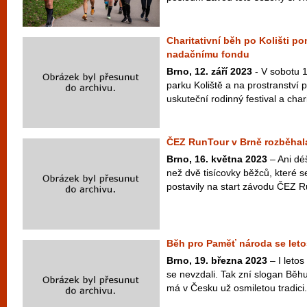
Charitativní běh po Kolišti p
nadačnímu fondu
Brno, 12. září 2023
- V sobotu 1
parku Koliště a na prostranství
uskuteční rodinný festival a chari
ČEZ RunTour v Brně rozběhala 
Brno, 16. května 2023
– Ani déš
než dvě tisícovky běžců, které s
postavily na start závodu ČEZ R
Běh pro Paměť národa se leto
Brno, 19. března 2023
– I letos
se nevzdali. Tak zní slogan Běh
má v Česku už osmiletou tradici.