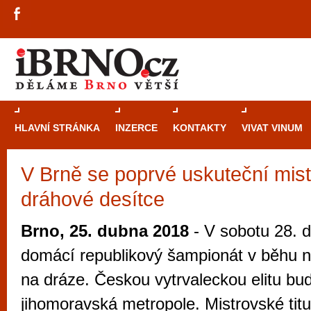
HLAVNÍ STRÁNKA
INZERCE
KONTAKTY
VIVAT VINUM
V Brně se poprvé uskuteční mist
Průvodce
kasi
dráhové desítce
Brně: Od rulet
automaty
Brno, 25. dubna 2018
- V sobotu 28. 
Brno je měs
domácí republikový šampionát v běhu 
zajímavé p
na dráze. Českou vytrvaleckou elitu bud
restaurace, div
jihomoravská metropole. Mistrovské titu
Mimo jiné je ale také místem, kde si můžet