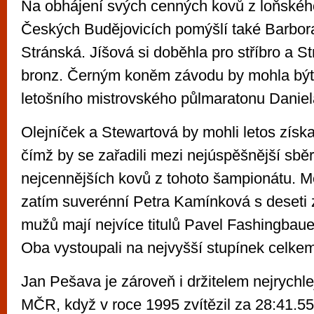
Na obhájení svých cenných kovů z loňskéh
Českých Budějovicích pomýšlí také Barbor
Stránská. Jíšová si doběhla pro stříbro a S
bronz. Černým koněm závodu by mohla být
letošního mistrovského půlmaratonu Danie
Olejníček a Stewartová by mohli letos získat s
čímž by se zařadili mezi nejúspěšnější sběr
nejcennějších kovů z tohoto šampionátu. M
zatím suverénní Petra Kamínková s deseti z
mužů mají nejvíce titulů Pavel Fashingbau
Oba vystoupali na nejvyšší stupínek celkem
Jan Pešava je zároveň i držitelem nejrychle
MČR, když v roce 1995 zvítězil za 28:41.55