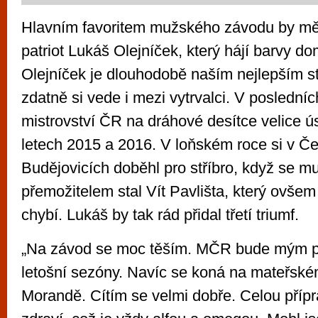
Hlavním favoritem mužského závodu by mě
patriot Lukáš Olejníček, který hájí barvy do
Olejníček je dlouhodobě naším nejlepším st
zdatně si vede i mezi vytrvalci. V posledníc
mistrovství ČR na dráhové desítce velice ús
letech 2015 a 2016. V loňském roce si v Č
Budějovicích doběhl pro stříbro, když se m
přemožitelem stal Vít Pavlišta, který ovšem 
chybí. Lukáš by tak rád přidal třetí triumf.
„Na závod se moc těším. MČR bude mým p
letošní sezóny. Navíc se koná na mateřské
Morandě. Cítím se velmi dobře. Celou přípr