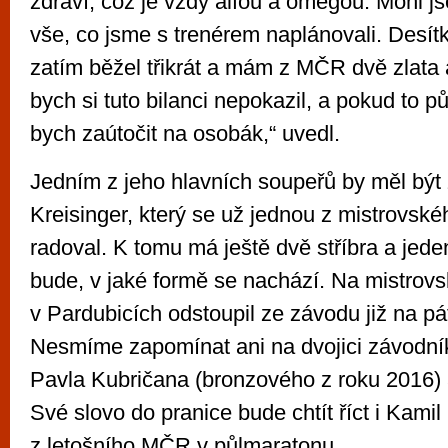
zdraví, což je vždy alfou a omegou. Mohl j
vše, co jsme s trenérem naplánovali. Desít
zatím běžel třikrát a mám z MČR dvě zlata 
bych si tuto bilanci nepokazil, a pokud to p
bych zaútočit na osobák,“ uvedl.
Jedním z jeho hlavních soupeřů by měl být
Kreisinger, který se už jednou z mistrovskéh
radoval. K tomu má ještě dvě stříbra a jed
bude, v jaké formě se nachází. Na mistro
v Pardubicích odstoupil ze závodu již na pá
Nesmíme zapomínat ani na dvojici závodn
Pavla Kubričana (bronzového z roku 2016) 
Své slovo do pranice bude chtít říct i Kamil
z letošního MČR v půlmaratonu.