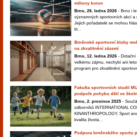
miliony korun
Brno, 26. ledna 2026
- Brno i le
významných sportovních akcí a 
Jejich pořadatelé se mohou hlás
kt...
Brněnské sportovní kluby moh
na zkvalitnění zázemí
Brno, 12. ledna 2026
- Dotační 
velkému zájmu, nechybí ani letos
program pro zkvalitnění sportovn
Fakulta sportovních studií M
podpoře pohybu dětí ve školn
Brno, 2. prosince 2025
- Součá
odborníků INTERNATIONAL 
KINANTHROPOLOGY, Sport and Qu
kvalita života...
Podpora brněnského sportu po