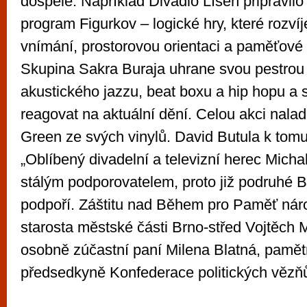
dospělé. Například Divadlo Líšeň připravilo
program Figurkov – logické hry, které rozvíj
vnímání, prostorovou orientaci a paměťové
Skupina Sakra Buraja uhrane svou pestrou
akustického jazzu, beat boxu a hip hopu a 
reagovat na aktuální dění. Celou akci nal
Green ze svých vinylů. David Butula k tom
„Oblíbený divadelní a televizní herec Michal
stálým podporovatelem, proto již podruhé B
podpoří. Záštitu nad Během pro Paměť nár
starosta městské části Brno-střed Vojtěch 
osobně zúčastní paní Milena Blatná, pamět
předsedkyně Konfederace politických vězňů