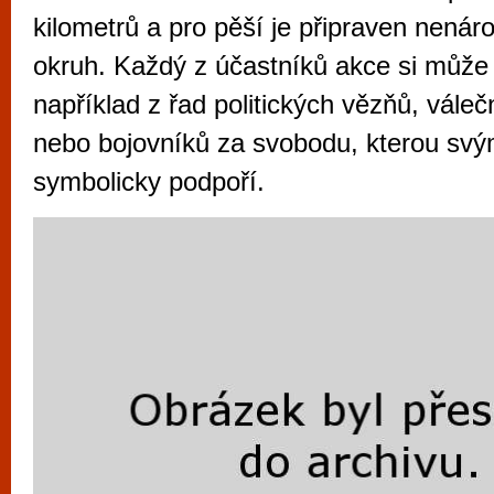
vyzkoušet různé kasinové hry. V neustál
kilometrů a pro pěší je připraven nenár
metropoli naleznete širokou nabídku her o
okruh. Každý z účastníků akce si může
po moderní automaty jak pro pravidelné n
například z řad politických vězňů, vále
příležitostné hráče. V...
nebo bojovníků za svobodu, kterou sv
symbolicky podpoří.