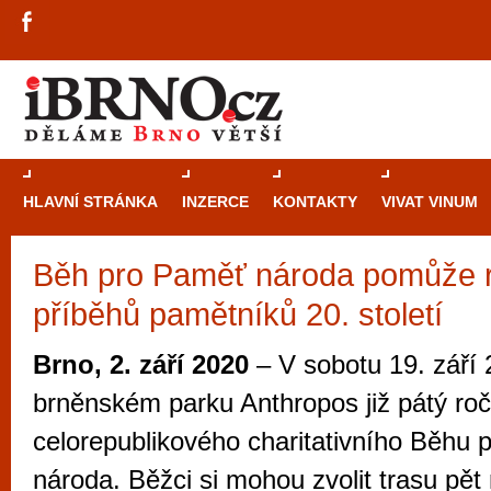
HLAVNÍ STRÁNKA
INZERCE
KONTAKTY
VIVAT VINUM
Běh pro Paměť národa pomůže ro
Průvodce
kasi
příběhů pamětníků 20. století
Brně: Od rulet
automaty
Brno, 2. září 2020
– V sobotu 19. září 
Brno je měs
brněnském parku Anthropos již pátý roč
zajímavé p
celorepublikového charitativního Běhu
restaurace, div
národa. Běžci si mohou zvolit trasu pět
Mimo jiné je ale také místem, kde si můžet