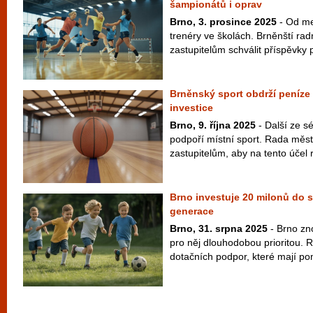
šampionátů i oprav
Brno, 3. prosince 2025
- Od me
trenéry ve školách. Brněnští rad
zastupitelům schválit příspěvky p
Brněnský sport obdrží peníze 
investice
Brno, 9. října 2025
- Další ze sé
podpoří místní sport. Rada měst
zastupitelům, aby na tento účel r
Brno investuje 20 milonů do 
generace
Brno, 31. srpna 2025
- Brno zno
pro něj dlouhodobou prioritou. 
dotačních podpor, které mají pom