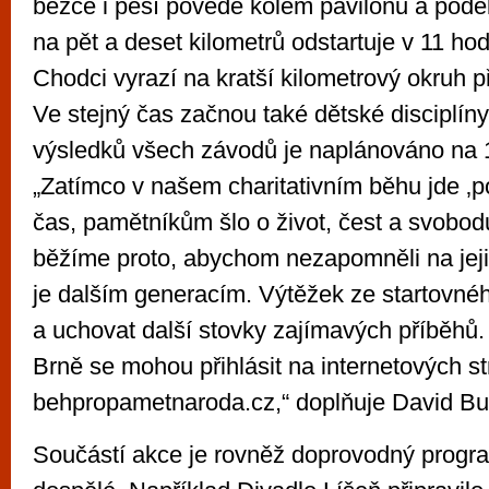
běžce i pěší povede kolem pavilonu a podél
na pět a deset kilometrů odstartuje v 11 ho
Chodci vyrazí na kratší kilometrový okruh 
Ve stejný čas začnou také dětské disciplíny
výsledků všech závodů je naplánováno na 
„Zatímco v našem charitativním běhu jde ‚p
čas, pamětníkům šlo o život, čest a svobo
běžíme proto, abychom nezapomněli na jeji
je dalším generacím. Výtěžek ze startovné
a uchovat další stovky zajímavých příběhů.
Brně se mohou přihlásit na internetových s
behpropametnaroda.cz,“ doplňuje David Bu
Součástí akce je rovněž doprovodný program