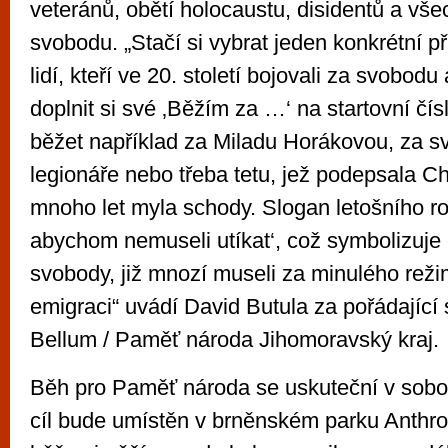
veteránů, obětí holocaustu, disidentů a vše
svobodu. „Stačí si vybrat jeden konkrétní 
lidí, kteří ve 20. století bojovali za svobodu
doplnit si své ‚Běžím za …‘ na startovní čí
běžet například za Miladu Horákovou, za 
legionáře nebo třeba tetu, jež podepsala Ch
mnoho let myla schody. Slogan letošního ro
abychom nemuseli utíkat‘, což symbolizuje
svobody, již mnozí museli za minulého režim
emigraci“ uvádí David Butula za pořádající
Bellum / Paměť národa Jihomoravský kraj.
Běh pro Paměť národa se uskuteční v sobotu 
cíl bude umístěn v brněnském parku Anthro