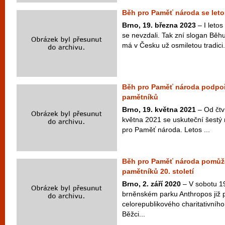
Běh pro Paměť národa se leto
Brno, 19. března 2023
– I letos
se nevzdali. Tak zní slogan Běh
má v Česku už osmiletou tradici.
Běh pro Paměť národa podpoř
pamětníků
Brno, 19. května 2021
– Od čtv
května 2021 se uskuteční šestý 
pro Paměť národa. Letos ...
Běh pro Paměť národa pomůže 
pamětníků 20. století
Brno, 2. září 2020
– V sobotu 19
brněnském parku Anthropos již p
celorepublikového charitativní
Běžci...