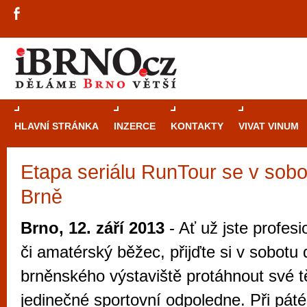
HLAVNÍ STRÁNKA
INZERCE
KONTAKTY
VIVAT VINUM
Etapa seriálu RunTour se v sobo
Průvodce
kasi
Brně
Brně: Od rulet
automaty
Brno, 12. září 2013
- Ať už jste profesi
Brno je měs
či amatérský běžec, přijďte si v sobotu 
zajímavé p
brněnského výstaviště protáhnout své tě
restaurace, div
jedinečné sportovní odpoledne. Při pát
Mimo jiné je ale také místem, kde si můžet