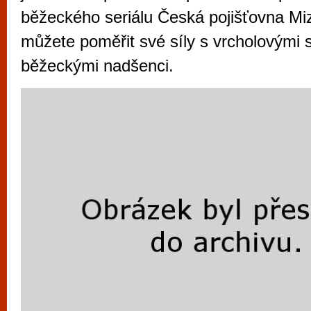
vyzkoušet různé kasinové hry. V neustál
běžeckého seriálu Česká pojišťovna M
metropoli naleznete širokou nabídku her o
můžete poměřit své síly s vrcholovými 
po moderní automaty jak pro pravidelné n
běžeckými nadšenci.
příležitostné hráče. V...