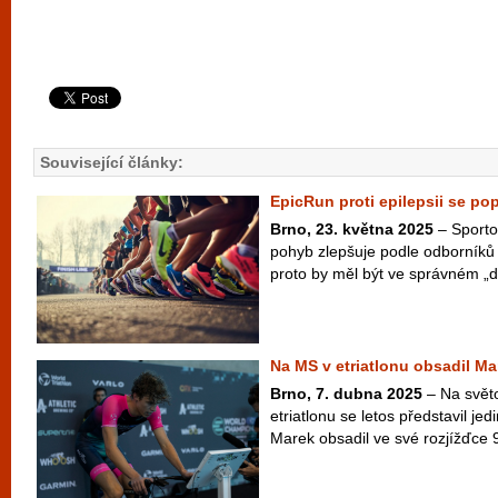
Související články:
EpicRun proti epilepsii se po
Brno, 23. května 2025
– Sportov
pohyb zlepšuje podle odborníků 
proto by měl být ve správném „d
Na MS v etriatlonu obsadil Ma
Brno, 7. dubna 2025
– Na svět
etriatlonu se letos představil je
Marek obsadil ve své rozjížďce 9