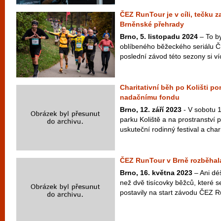
ČEZ RunTour je v cíli, tečku 
Brněnské přehrady
Brno, 5. listopadu 2024
– To by
oblíbeného běžeckého seriálu Č
poslední závod této sezony si víc
Charitativní běh po Kolišti p
nadačnímu fondu
Brno, 12. září 2023
- V sobotu 1
parku Koliště a na prostranství
uskuteční rodinný festival a chari
ČEZ RunTour v Brně rozběhala 
Brno, 16. května 2023
– Ani déš
než dvě tisícovky běžců, které s
postavily na start závodu ČEZ R