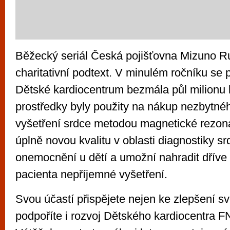
Běžecký seriál Česká pojišťovna Mizuno R
charitativní podtext. V minulém ročníku se p
Dětské kardiocentrum bezmála půl milionu 
prostředky byly použity na nákup nezbytné
vyšetření srdce metodou magnetické rezona
úplně novou kvalitu v oblasti diagnostiky s
onemocnění u dětí a umožní nahradit dříve 
pacienta nepříjemné vyšetření.
Svou účastí přispějete nejen ke zlepšení sv
podpoříte i rozvoj Dětského kardiocentra F