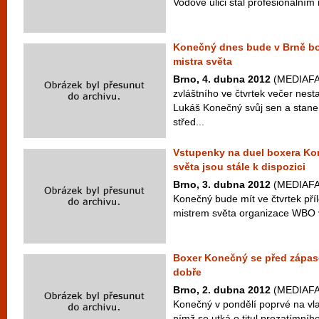
Vodově ulici stal profesionálním 
Konečný dnes bude v Brně bo
mistra světa
Brno, 4. dubna 2012
(MEDIAFAX
zvláštního ve čtvrtek večer nest
Lukáš Konečný svůj sen a stane
střed...
Vstupenky na duel boxera Kon
světa jsou stále k dispozici
Brno, 3. dubna 2012
(MEDIAFAX
Konečný bude mít ve čtvrtek příl
mistrem světa organizace WBO ve
Boxer Konečný se před zápasem
dobře
Brno, 2. dubna 2012
(MEDIAFAX
Konečný v pondělí poprvé na vlas
nímž se utká o titul prozatímního