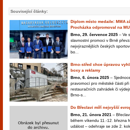
Související články:
Diplom místo medaile: MMA zá
Procházka odpromoval na MU
Brno, 29. července 2025
– Ve s
slavnostní promoci v Brně převz
nejvýraznějších českých sporto
bo...
Brno-střed chce úpravou vyhl
boxy a reklamy
Brno, 6. února 2025
– Sjednocen
pravomocí pro městské části při
restauračních zahrádek či výdej
Brno-s...
Do Břeclavi míří nejvyšší evr
Brno, 21. února 2021
– Břeclav
během víkendu 11.-12. března ho
událost – odehraje se zde 2. kol