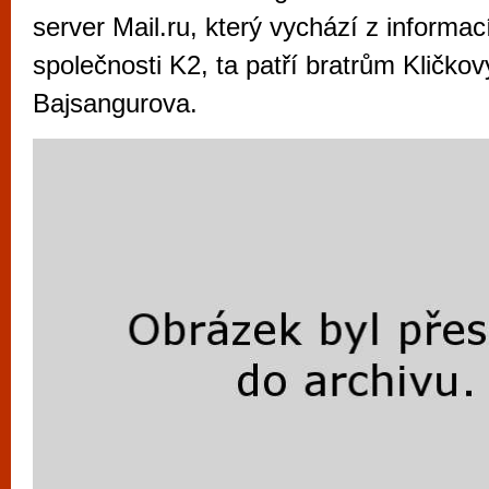
vyzkoušet různé kasinové hry. V neustál
server Mail.ru, který vychází z informa
metropoli naleznete širokou nabídku her o
společnosti K2, ta patří bratrům Kličko
po moderní automaty jak pro pravidelné n
Bajsangurova.
příležitostné hráče. V...