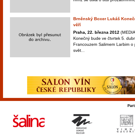
Brněnský Boxer Lukáš Konečn
věří
Praha, 22. března 2012
(MEDIAF
Konečný bude ve čtvrtek 5. dubn
Francouzem Salimem Larbim o pr
svět...
Part