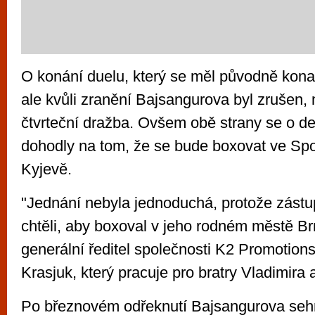
O konání duelu, který se měl původně konat
ale kvůli zranění Bajsangurova byl zrušen,
čtvrteční dražba. Ovšem obě strany se o d
dohodly na tom, že se bude boxovat ve Spo
Kyjevě.
"Jednání nebyla jednoduchá, protože zást
chtěli, aby boxoval v jeho rodném městě Br
generální ředitel společnosti K2 Promotion
Krasjuk, který pracuje pro bratry Vladimira a
Po březnovém odřeknutí Bajsangurova se