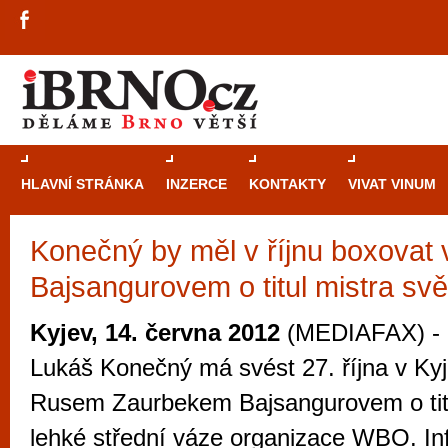
HLAVNÍ STRÁNKA
INZERCE
KONTAKTY
VIVAT VINUM
Konečný by měl v říjnu boxovat 
Průvodce
kasi
Bajsangurovem o titul mistra svě
Brně: Od rulet
automaty
Kyjev, 14. června 2012
(MEDIAFAX) - 
Brno je měs
Lukáš Konečný má svést 27. října v Kyj
zajímavé p
Rusem Zaurbekem Bajsangurovem o titu
restaurace, div
lehké střední váze organizace WBO. In
Mimo jiné je ale také místem, kde si můžet