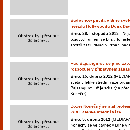
Budoshow přivítá v Brně svě
hvězdu Hollywoodu Dona Dra
Brno, 28. listopadu 2013
- Nejv
bojových umění se blíží. To nejl
sportů zažijí diváci v Brně v neděl
Rus Bajsangurov se před zá
rozboxuje v přípravném zápa
Brno, 15. dubna 2012
(MEDIAFA
světa v lehké střední váze org
Bajsangurov už je zdravý a pře
Konečný...
Boxer Konečný se stal profes
WBO v lehké střední váze
Brno, 5. dubna 2012
(MEDIAFAX
Konečný se ve čtvrtek v Brně v 