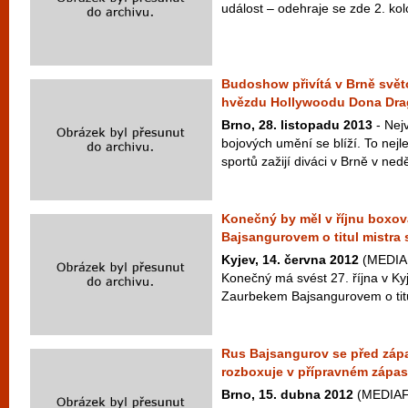
událost – odehraje se zde 2. kol
Budoshow přivítá v Brně svě
hvězdu Hollywoodu Dona Dra
Brno, 28. listopadu 2013
- Nejv
bojových umění se blíží. To nejl
sportů zažijí diváci v Brně v neděl
Konečný by měl v říjnu boxov
Bajsangurovem o titul mistra 
Kyjev, 14. června 2012
(MEDIAF
Konečný má svést 27. října v K
Zaurbekem Bajsangurovem o titul 
Rus Bajsangurov se před zá
rozboxuje v přípravném zápa
Brno, 15. dubna 2012
(MEDIAFA