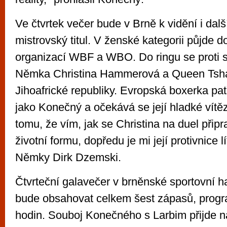
Ve čtvrtek večer bude v Brně k vidění i dalš
mistrovský titul. V ženské kategorii půjde 
organizací WBF a WBO. Do ringu se proti 
Němka Christina Hammerová a Queen Tsha
Jihoafrické republiky. Evropská boxerka patř
jako Konečný a očekává se její hladké vítě
tomu, že vím, jak se Christina na duel přip
životní formu, dopředu je mi její protivnice lí
Němky Dirk Dzemski.
Čtvrteční galavečer v brněnské sportovní h
bude obsahovat celkem šest zápasů, prog
hodin. Souboj Konečného s Larbim přijde n