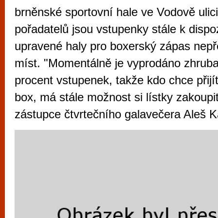
vyzkoušet různé kasinové hry. V neustál
brněnské sportovní hale ve Vodově ulici
metropoli naleznete širokou nabídku her o
pořadatelů jsou vstupenky stále k dispo
po moderní automaty jak pro pravidelné n
upravené haly pro boxerský zápas nepře
příležitostné hráče. V...
míst. "Momentálně je vyprodáno zhrub
procent vstupenek, takže kdo chce přijí
box, má stále možnost si lístky zakoupit
zástupce čtvrtečního galavečera Aleš K