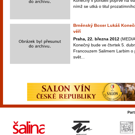
Konečný v pondělí poprvé na vlas
nímž se utká o titul prozatímního
Brněnský Boxer Lukáš Konečn
věří
Praha, 22. března 2012
(MEDIAF
Konečný bude ve čtvrtek 5. dubn
Francouzem Salimem Larbim o pr
svět...
Part