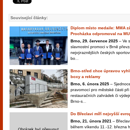
Související články:
Diplom místo medaile: MMA zá
Procházka odpromoval na MU
Brno, 29. července 2025
– Ve s
slavnostní promoci v Brně převz
nejvýraznějších českých sporto
bo...
Brno-střed chce úpravou vyhl
boxy a reklamy
Brno, 6. února 2025
– Sjednocen
pravomocí pro městské části při
restauračních zahrádek či výdej
Brno-s...
Do Břeclavi míří nejvyšší evr
Brno, 21. února 2021
– Břeclav
během víkendu 11.-12. března ho