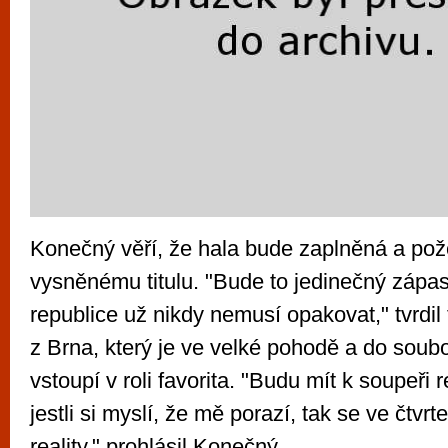
Konečný věří, že hala bude zaplněná a pože
vysněnému titulu. "Bude to jedinečný zápas
republice už nikdy nemusí opakovat," tvrdil t
z Brna, který je ve velké pohodě a do soubo
vstoupí v roli favorita. "Budu mít k soupeři
jestli si myslí, že mě porazí, tak se ve čtvrt
reality," prohlásil Konečný.