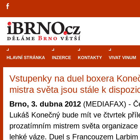
HLAVNÍ STRÁNKA
INZERCE
KONTAKTY
VIVAT VINUM
Vstupenky na duel boxera Konečn
Průvodce
kasi
mistra světa jsou stále k dispozic
Brně: Od rulet
automaty
Brno, 3. dubna 2012
(MEDIAFAX) - Če
Brno je měs
Lukáš Konečný bude mít ve čtvrtek příle
zajímavé p
prozatímním mistrem světa organizace
restaurace, div
lehké váze. Duel s Francouzem Larbim 
Mimo jiné je ale také místem, kde si můžet