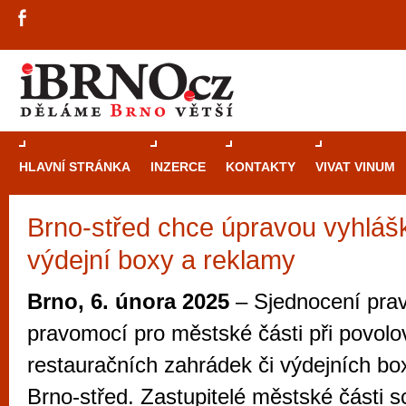
HLAVNÍ STRÁNKA
INZERCE
KONTAKTY
VIVAT VINUM
Brno-střed chce úpravou vyhláš
Průvodce
kasi
výdejní boxy a reklamy
Brně: Od rulet
automaty
Brno, 6. února 2025
– Sjednocení prav
Brno je měs
pravomocí pro městské části při povolo
zajímavé p
restauračních zahrádek či výdejních bo
restaurace, div
Brno-střed. Zastupitelé městské části sc
Mimo jiné je ale také místem, kde si můžet