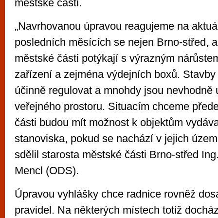
městské části.
„Navrhovanou úpravou reagujeme na aktuál
posledních měsících se nejen Brno-střed, al
městské části potýkají s výrazným nárůste
zařízení a zejména výdejních boxů. Stavb
účinně regulovat a mnohdy jsou nevhodně 
veřejného prostoru. Situacím chceme předej
části budou mít možnost k objektům vydáv
stanoviska, pokud se nachází v jejich úze
sdělil starosta městské části Brno-střed Ing
Mencl (ODS).
Úpravou vyhlášky chce radnice rovněž dos
pravidel. Na některých místech totiž docház