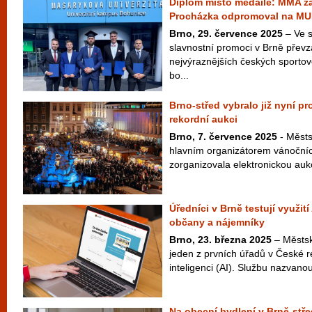
Diplom místo medaile: MMA zá
Procházka odpromoval na MU
Brno, 29. července 2025
– Ve s
slavnostní promoci v Brně převz
nejvýraznějších českých sporto
bo...
Brno-střed vybralo již nyní p
rekordní aukci
Brno, 7. července 2025
- Městs
hlavním organizátorem vánočníc
zorganizovala elektronickou aukci
Úředníci v Brně testují využit
občany a nájemníky
Brno, 23. března 2025
– Městsk
jeden z prvních úřadů v České 
inteligenci (AI). Službu nazvan
Na obecní bydlení v Brně-stř