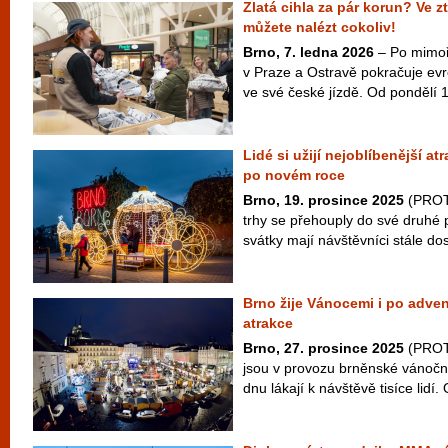
Zlatá cihla za pár korun? Ve z
můžete nalézt cokoliv!
Brno, 7. ledna 2026
– Po mimoř
v Praze a Ostravě pokračuje ev
ve své české jízdě. Od pondělí 1
Lidé si užijí nejoblíbenější a
po novém roce
Brno, 19. prosince 2025
(PROT
trhy se přehouply do své druhé po
svátky mají návštěvníci stále dos
Brno žije Vánocemi i po adven
atrakce
Brno, 27. prosince 2025
(PROTE
jsou v provozu brněnské vánoční
dnu lákají k návštěvě tisíce lidí. 