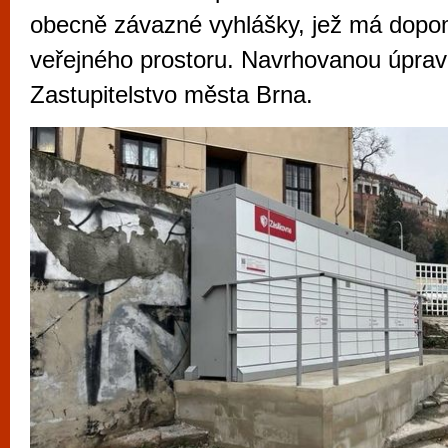
vyzkoušet různé kasinové hry. V neustál
obecně závazné vyhlášky, jež má dopom
metropoli naleznete širokou nabídku her o
veřejného prostoru. Navrhovanou úprav
po moderní automaty jak pro pravidelné n
Zastupitelstvo města Brna.
příležitostné hráče. V...