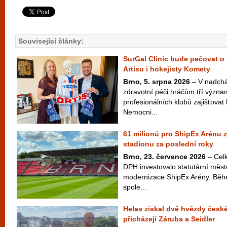
Související články:
SurGal Clinic bude pečovat o 
Artisu i hokejisty Komety
Brno, 5. srpna 2026
– V nadchá
zdravotní péči hráčům tří význ
profesionálních klubů zajišťovat 
Nemocni...
61 milionů pro ShipEx Arénu z
stadionu za poslední roky
Brno, 23. července 2026
– Celk
DPH investovalo statutární měst
modernizace ShipEx Arény. Běh
spole...
Helas získal dvě hvězdy české
přicházejí Záruba a Seidler