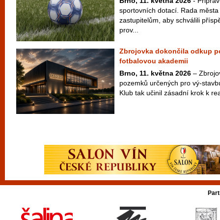
Brno, 11. května 2026
- Připrav
sportovních dotací. Rada města
zastupitelům, aby schválili přís
prov...
Zbrojovka dokončila odkup 
fotbalovou akademii
Brno, 11. května 2026
– Zbrojov
pozemků určených pro vý-stavb
Klub tak učinil zásadní krok k rea
Part