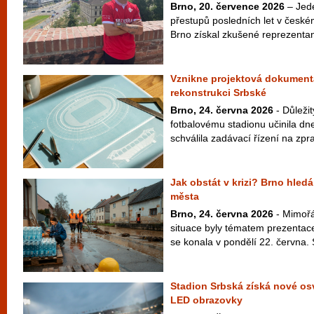
Brno, 20. července 2026
– Jede
přestupů posledních let v českém
Brno získal zkušené reprezentan
Vznikne projektová dokument
rekonstrukci Srbské
Brno, 24. června 2026
- Důleži
fotbalovému stadionu učinila d
schválila zadávací řízení na zp
Jak obstát v krizi? Brno hledá
města
Brno, 24. června 2026
- Mimořá
situace byly tématem prezentac
se konala v pondělí 22. června. S
Stadion Srbská získá nové osv
LED obrazovky