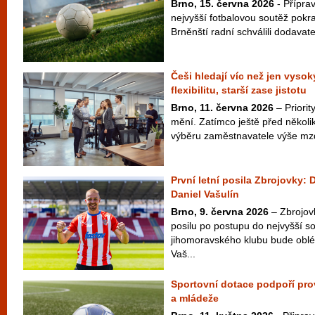
Brno, 15. června 2026
- Přípra
nejvyšší fotbalovou soutěž pokr
Brněnští radní schválili dodavate
Češi hledají víc než jen vysoký
flexibilitu, starší zase jistotu
Brno, 11. června 2026
– Priori
mění. Zatímco ještě před několik
výběru zaměstnavatele výše mzd
První letní posila Zbrojovky: 
Daniel Vašulín
Brno, 9. června 2026
– Zbrojov
posilu po postupu do nejvyšší s
jihomoravského klubu bude oblék
Vaš...
Sportovní dotace podpoří prov
a mládeže