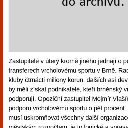
Zastupitelé v úterý kromě jiného jednají o 
transferech vrcholovému sportu v Brně. Rad
kluby čtrnácti miliony korun, dalších asi de
by měli získat podnikatelé, kteří brněnský v
podporují. Opoziční zastupitel Mojmír Vlašín
podporu vrcholovému sportu o pět procent.
musí uskromňovat všechny další organiza
městským rozpočtem, je to logické a spraved