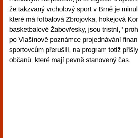
že takzvaný vrcholový sport v Brně je minul
které má fotbalová Zbrojovka, hokejová K
basketbalové Žabovřesky, jsou tristní," prohl
po Vlašínově poznámce projednávání finan
sportovcům přerušili, na program totiž přišl
občanů, které mají pevně stanovený čas.