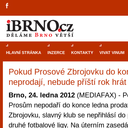
HLAVNÍ STRÁNKA
INZERCE
KONTAKTY
VIVAT VINUM
Pokud Prosové Zbrojovku do ko
Průvodce
kasi
neprodají, nebude příští rok hrát 
Brně: Od rulet
automaty
Brno, 24. ledna 2012
(MEDIAFAX) - Po
Brno je měs
Prosům nepodaří do konce ledna prodat
zajímavé p
Zbrojovku, slavný klub se nepřihlásí do 
restaurace, div
druhé fotbalové ligy. Na úterním zased
Mimo jiné je ale také místem, kde si můžet