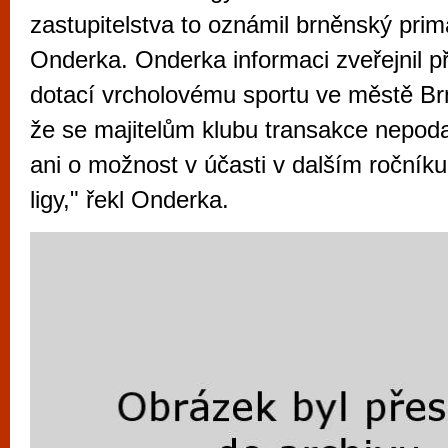
vyzkoušet různé kasinové hry. V neustál
zastupitelstva to oznámil brněnský pri
metropoli naleznete širokou nabídku her o
Onderka. Onderka informaci zveřejnil př
po moderní automaty jak pro pravidelné n
dotací vrcholovému sportu ve městě Br
příležitostné hráče. V...
že se majitelům klubu transakce nepoda
ani o možnost v účasti v dalším ročníku
ligy," řekl Onderka.