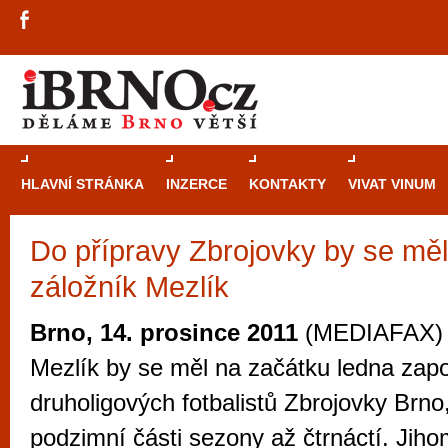
HLAVNÍ STRÁNKA
INZERCE
KONTAKTY
VIVAT VINUM
Do přípravy Zbrojovky by se měl 
Průvodce
kasi
záložník Mezlík
Brně: Od rulet
automaty
Brno, 14. prosince 2011
(MEDIAFAX) -
Brno je měs
Mezlík by se měl na začátku ledna zapoj
zajímavé p
druholigových fotbalistů Zbrojovky Brno,
restaurace, div
podzimní části sezony až čtrnáctí. Jih
Mimo jiné je ale také místem, kde si můžet