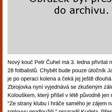
Nový kouč Petr Čuhel má 3. ledna přivítat
28 fotbalistů. Chybět bude pouze útočník J
je po operaci kolena a čeká jej ještě dlouhá
Zbrojovka nyní vyjednává se zkušeným zá
Kolouškem, který přišel v létě původně jen
"Ze strany klubu i hráče samého je zájem 
smlouvu prodloužili," prozradil Kudela. Pře