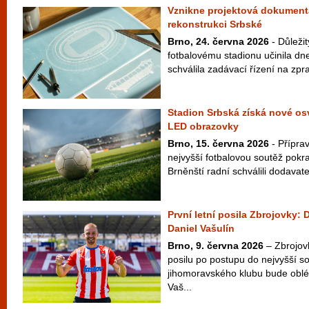
Vznikne projektová dokument
rekonstrukci Srbské
Brno, 24. června 2026
- Důleži
fotbalovému stadionu učinila d
schválila zadávací řízení na zp
Stadion Srbská získá nové osv
LED obrazovky
Brno, 15. června 2026
- Přípra
nejvyšší fotbalovou soutěž pokr
Brněnští radní schválili dodavate
První letní posila Zbrojovky: 
Daniel Vašulín
Brno, 9. června 2026
– Zbrojov
posilu po postupu do nejvyšší s
jihomoravského klubu bude oblék
Vaš...