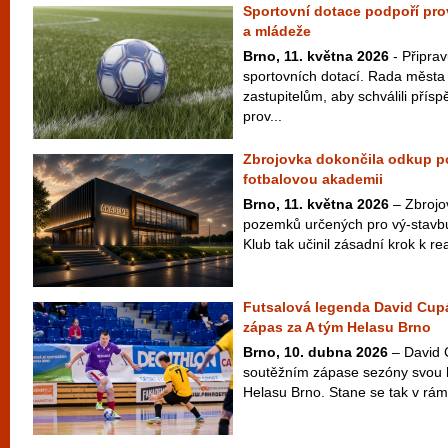
Sportovní dotace podpoří prov
a mládeže
Brno, 11. května 2026
- Připrav
sportovních dotací. Rada města
zastupitelům, aby schválili přís
prov...
Zbrojovka dokončila odkup 
fotbalovou akademii
Brno, 11. května 2026
– Zbrojov
pozemků určených pro vý-stavb
Klub tak učinil zásadní krok k rea
Futsalová legenda David Cup
zápas za A tým Helasu Brno
Brno, 10. dubna 2026
– David 
soutěžním zápase sezóny svou h
Helasu Brno. Stane se tak v rámc