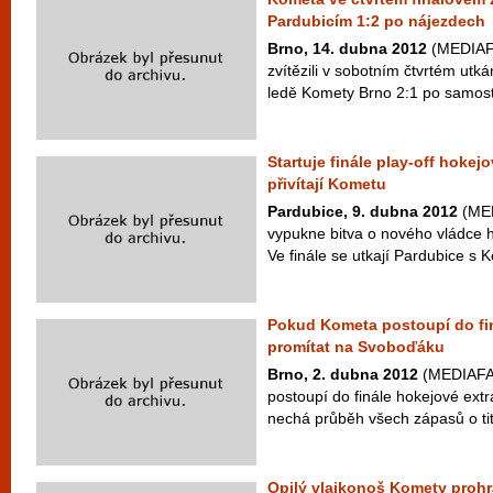
Pardubicím 1:2 po nájezdech
Brno, 14. dubna 2012
(MEDIAFA
zvítězili v sobotním čtvrtém utkán
ledě Komety Brno 2:1 po samost
Startuje finále play-off hokej
přivítají Kometu
Pardubice, 9. dubna 2012
(MED
vypukne bitva o nového vládce ho
Ve finále se utkají Pardubice s 
Pokud Kometa postoupí do fi
promítat na Svoboďáku
Brno, 2. dubna 2012
(MEDIAFAX
postoupí do finále hokejové extra
nechá průběh všech zápasů o titu
Opilý vlajkonoš Komety prohrá