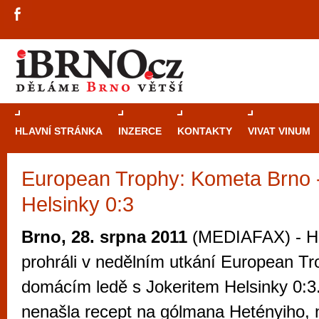
HLAVNÍ STRÁNKA
INZERCE
KONTAKTY
VIVAT VINUM
European Trophy: Kometa Brno -
Průvodce
kasi
Helsinky 0:3
Brně: Od rulet
automaty
Brno, 28. srpna 2011
(MEDIAFAX) - Ho
Brno je měs
prohráli v nedělním utkání European Tr
zajímavé p
domácím ledě s Jokeritem Helsinky 0:
restaurace, div
nenašla recept na gólmana Hetényiho, 
Mimo jiné je ale také místem, kde si můžet