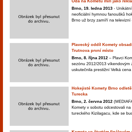
Óda na Kometu míří jako rekla
Brno, 19. ledna 2013
- Unikátní
neoficiální hymnou fanoušků h
Brno už brzy zamíří na televizní 
Plavecký oddíl Komety obsadi
Trutnova první místo
Brno, 8. října 2012
– Plavci Kom
sezónu 2012/2013 víkendovým z
uskutečnila prestižní Velká cena
Hokejisté Komety Brno odletě
Turecka
Brno, 2. června 2012
(MEDIAFAX
Komety v sobotu odcestovali na
tureckého Kizilagacu, kde se bud
Kometa ve čtvrtém finálovém 