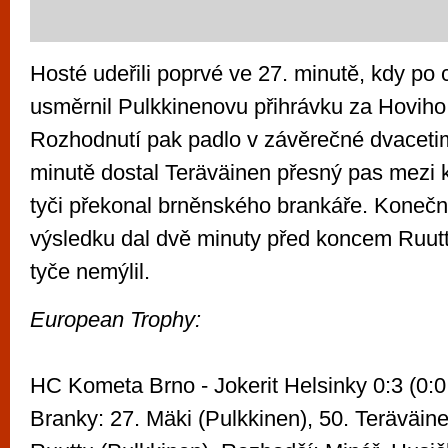
Hosté udeřili poprvé ve 27. minutě, kdy po
usměrnil Pulkkinenovu přihrávku za Hoviho
Rozhodnutí pak padlo v závěrečné dvacetim
minutě dostal Teräväinen přesný pas mezi 
tyči překonal brněnského brankáře. Koneč
výsledku dal dvě minuty před koncem Ruuttu
tyče nemýlil.
European Trophy:
HC Kometa Brno - Jokerit Helsinky 0:3 (0:0,
Branky: 27. Mäki (Pulkkinen), 50. Teräväinen