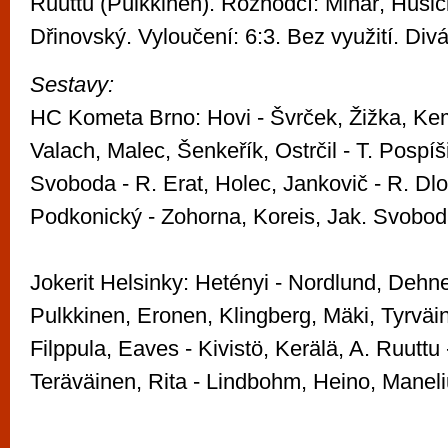
Ruuttu (Pulkkinen). Rozhodčí: Minář, Husič
Dřinovský. Vyloučení: 6:3. Bez využití. Divá
Sestavy:
HC Kometa Brno: Hovi - Švrček, Žižka, Ke
Valach, Malec, Šenkeřík, Ostrčil - T. Pospíši
Svoboda - R. Erat, Holec, Jankovič - R. Dl
Podkonický - Zohorna, Koreis, Jak. Svobod
Jokerit Helsinky: Hetényi - Nordlund, Dehn
Pulkkinen, Eronen, Klingberg, Mäki, Tyrväin
Filppula, Eaves - Kivistö, Kerälä, A. Ruuttu 
Teräväinen, Rita - Lindbohm, Heino, Maneli