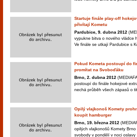
Startuje finále play-off hokej
přivítají Kometu
Pardubice, 9. dubna 2012
(MED
vypukne bitva o nového vládce ho
Ve finále se utkají Pardubice s 
Pokud Kometa postoupí do fi
promítat na Svoboďáku
Brno, 2. dubna 2012
(MEDIAFAX
postoupí do finále hokejové extra
nechá průběh všech zápasů o titu
Opilý vlajkonoš Komety prohrá
koupit hamburger
Brno, 19. března 2012
(MEDIAFA
opilých vlajkonošů Komety Brno
svobody v pondělí v noci oslavy 