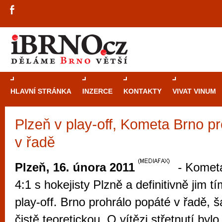
HLAVNÍ STRÁNKA
INZERCE
KONTAKTY
VIVAT VINUM
Plzeň v play-off, Kometa Brno p
Průvodce
kasi
v řadě
Brně: Od rulet
automaty
Plzeň, 16. února 2011
- Kometa
Brno je měs
4:1 s hokejisty Plzně a definitivně jim tí
zajímavé p
play-off. Brno prohrálo popáté v řadě, 
restaurace, div
Mimo jiné je ale také místem, kde si můžet
čistě teoretickou.
O vítězi střetnutí byl