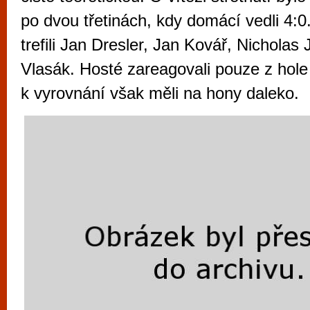
vyzkoušet různé kasinové hry. V neustál
po dvou třetinách, kdy domácí vedli 4:
metropoli naleznete širokou nabídku her o
trefili Jan Dresler, Jan Kovář, Nichola
po moderní automaty jak pro pravidelné n
příležitostné hráče. V...
Vlasák. Hosté zareagovali pouze z hol
k vyrovnání však měli na hony daleko.