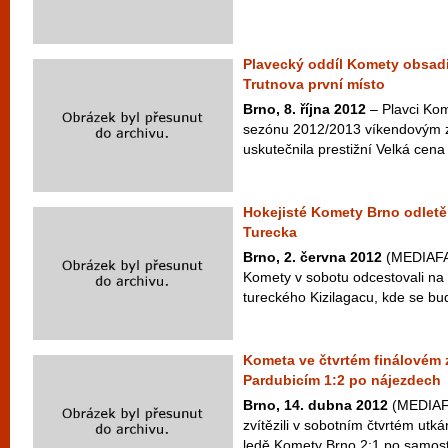
Plavecký oddíl Komety obsadi
Trutnova první místo
Brno, 8. října 2012
– Plavci Kom
sezónu 2012/2013 víkendovým z
uskutečnila prestižní Velká cena
Hokejisté Komety Brno odletě
Turecka
Brno, 2. června 2012
(MEDIAFAX
Komety v sobotu odcestovali na
tureckého Kizilagacu, kde se bud
Kometa ve čtvrtém finálovém 
Pardubicím 1:2 po nájezdech
Brno, 14. dubna 2012
(MEDIAFA
zvítězili v sobotním čtvrtém utkán
ledě Komety Brno 2:1 po samost