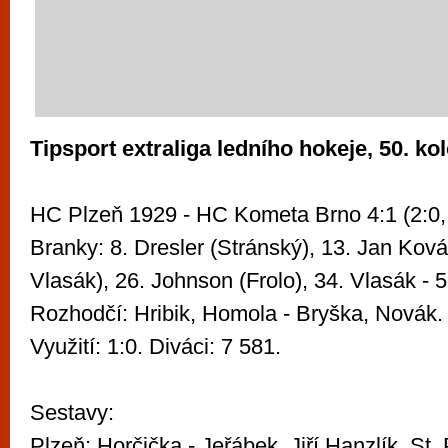
Tipsport extraliga ledního hokeje, 50. kol
HC Plzeň 1929 - HC Kometa Brno 4:1 (2:0, 
Branky: 8. Dresler (Stránský), 13. Jan Kovář
Vlasák), 26. Johnson (Frolo), 34. Vlasák - 
Rozhodčí: Hribik, Homola - Bryška, Novák. 
Využití: 1:0. Diváci: 7 581.
Sestavy:
Plzeň: Horčička - Jeřábek, Jiří Hanzlík, St.