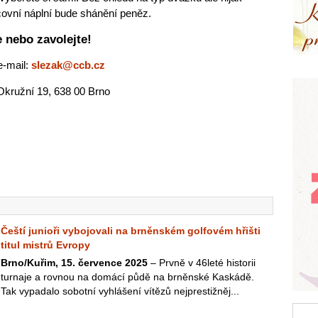
covní náplní bude shánění peněz.
 nebo zavolejte!
e-mail:
slezak@ccb.cz
 Okružní 19, 638 00 Brno
Čeští junioři vybojovali na brněnském golfovém hřišti
titul mistrů Evropy
Brno/Kuřim, 15. července 2025
– Prvně v 46leté historii
turnaje a rovnou na domácí půdě na brněnské Kaskádě.
Tak vypadalo sobotní vyhlášení vítězů nejprestižněj...