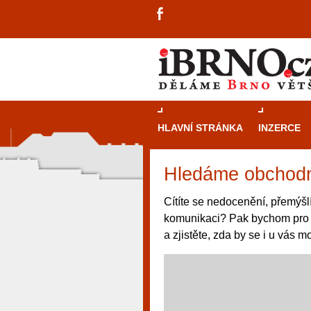
HLAVNÍ STRÁNKA
INZERCE
Hledáme obchodní
Cítíte se nedocenění, přemýšlí
komunikaci? Pak bychom pro v
a zjistěte, zda by se i u vás 
návštěvníky, tak pro příležitostné h