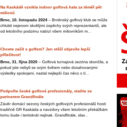
Na Kaskádě vznikla indoor golfová hala za téměř pět
milionů
Brno, 10. listopadu 2024
– Brněnský golfový klub se může
chlubit nejenom skvělými úspěchy svých reprezentantů, ale
od letošního podzimu nabízí všem milovníkům m...
Chcete začít s golfem? Jen stěží objevíte lepší
příležitost!
Brno, 31. října 2020
– Golfová turnajová sezóna skončila, a
pokud jste nebyli se svým švihem nebo dosahovanými
výsledky spokojeni, nastal nejlepší čas něco s tí...
Podpořte české golfové profesionály, staňte se
partnerem Grandfinále
Závěr domácí sezony českých golfových profesionálů hostí
tradičně GR Kaskáda a navzdory všem letošním překážkám
tomu bude i tentokrát nejinak. Grandfinále, slav...