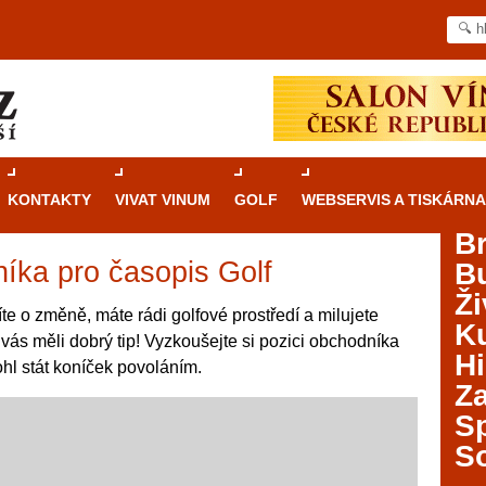
KONTAKTY
VIVAT VINUM
GOLF
WEBSERVIS A TISKÁRNA
B
ka pro časopis Golf
B
Průvodce
kasinovými hrami v Brně: Od
Ži
rulety po video automaty
te o změně, máte rádi golfové prostředí a milujete
Ku
ás měli dobrý tip! Vyzkoušejte si pozici obchodníka
Brno je městem známým pro zajímavé památky, skvělé
Hi
mohl stát koníček povoláním.
restaurace, divadla a univerzity. Mimo jiné je ale také
Za
místem, kde si můžete legálně a bezpečně vyzkoušet
různé kasinové hry. V neustále kvetoucí moravské
S
metropoli naleznete širokou nabídku her od klasické
S
rulety až po moderní automaty jak pro pravidelné
ráče. V...