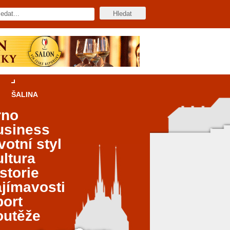
ŠALINA
rno
usiness
votní styl
ltura
storie
jímavosti
port
outěže