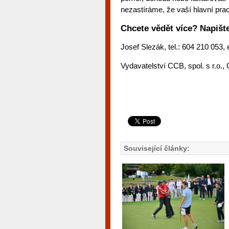
nezastíráme, že vaší hlavní pra
Chcete vědět více? Napište
Josef Slezák, tel.: 604 210 053, 
Vydavatelství CCB, spol. s r.o.,
Související články: