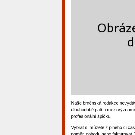
Naše brněnská redakce nevydává j
dlouhodobě patří i mezi významn
profesionální špičku.
Vybrat si můžete z plného či čá
poměr, dohodu nebo fakturovat. 