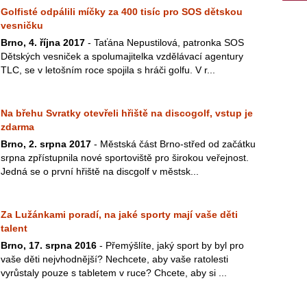
Golfisté odpálili míčky za 400 tisíc pro SOS dětskou
vesničku
Brno, 4. října 2017
- Taťána Nepustilová, patronka SOS
Dětských vesniček a spolumajitelka vzdělávací agentury
TLC, se v letošním roce spojila s hráči golfu. V r...
Na břehu Svratky otevřeli hřiště na discogolf, vstup je
zdarma
Brno, 2. srpna 2017
- Městská část Brno-střed od začátku
srpna zpřístupnila nové sportoviště pro širokou veřejnost.
Jedná se o první hřiště na discgolf v městsk...
Za Lužánkami poradí, na jaké sporty mají vaše děti
talent
Brno, 17. srpna 2016
- Přemýšlíte, jaký sport by byl pro
vaše děti nejvhodnější? Nechcete, aby vaše ratolesti
vyrůstaly pouze s tabletem v ruce? Chcete, aby si ...