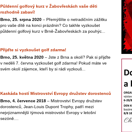
Půldenní golfový kurz v Žabovřeskách vaše děti
rozhodně zabaví!
Brno, 25. srpna 2020
– Přemýšlíte o netradičním zážitku
pro vaše dítě na konci prázdnin? Co takhle vyzkoušet
půldenní golfový kurz v Brně-Žabovřeskách za pouhýc...
Přijďte si vyzkoušet golf zdarma!
Brno, 25. května 2020
– Jste z Brna a okolí? Pak si přijďte
v neděli 7. června vyzkoušet golf zdarma! Pokud máte ve
svém okolí zájemce, kteří by si rádi vyzkouš...
Kaskáda hostí Mistrovství Evropy družstev dorostenců
Brno, 4. července 2018
– Mistrovství Evropy družstev
dorostenců, Jean-Louis Dupont Trophy, patří mezi
nejvýznamnější týmová mistrovství Evropy v letošní
sezóně....