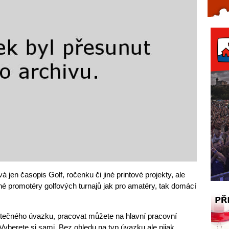
Celý článek...
en časopis Golf, ročenku či jiné printové projekty, ale
é promotéry golfových turnajů jak pro amatéry, tak domácí
stečného úvazku, pracovat můžete na hlavní pracovní
Vyberete si sami. Bez ohledu na typ úvazku ale nijak