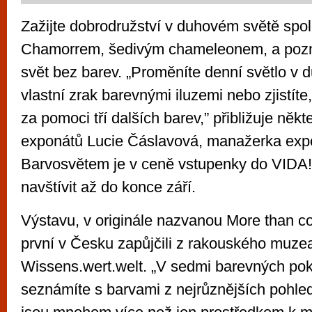
Zažijte dobrodružství v duhovém světě spo
Chamorrem, šedivým chameleonem, a poznej
svět bez barev. „Proměníte denní světlo v 
vlastní zrak barevnými iluzemi nebo zjistíte, 
za pomoci tří dalších barev,” přibližuje něk
exponátů Lucie Čáslavová, manažerka exp
Barvosvětem je v ceně vstupenky do VIDA! 
navštívit až do konce září.
Výstavu, v originále nazvanou More than co
první v Česku zapůjčili z rakouského muze
Wissens.wert.welt. „V sedmi barevných pok
seznámíte s barvami z nejrůznějších pohledů