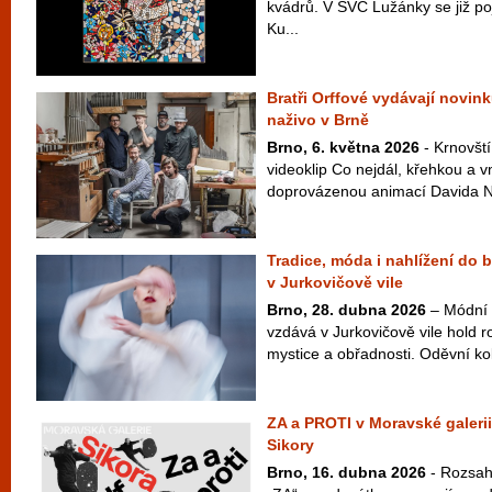
kvádrů. V SVČ Lužánky se již po
Ku...
Bratři Orffové vydávají novink
naživo v Brně
Brno, 6. května 2026
- Krnovští
videoklip Co nejdál, křehkou a v
doprovázenou animací Davida Najb
Tradice, móda i nahlížení do 
v Jurkovičově vile
Brno, 28. dubna 2026
– Módní 
vzdává v Jurkovičově vile hold ro
mystice a obřadnosti. Oděvní ko
ZA a PROTI v Moravské galerii
Sikory
Brno, 16. dubna 2026
- Rozsah