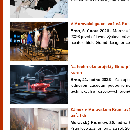
V Moravské galerii začíná Ro
Brno, 5. února 2026
- Moravská
2026 první sólovou výstavu náv
nositele titulu Grand designér 
Na technické projekty Brno př
korun
Brno, 21. ledna 2026
- Zastupi
lednovém zasedání podpořilo něk
technických a rozvojových projek
Zámek v Moravském Krumlově l
tisíc lidí
Moravský Krumlov, 20. ledna 
Krumlově zaznamenal za rok 20