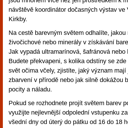
jsou mnohem více než jen prostředkem k ma
návštěvě koordinátor dočasných výstav ve 
Kirkby.
Na cestě barevným světem odhalíte, jakou rol
živočichové nebo minerály v získávání bar
Jak vypadá ultramarínová, šafránová nebo
Budete překvapeni, s kolika odstíny se zde 
svět očima včely, zjistíte, jaký význam mají 
zbarvení v přírodě nebo jak silně dokážou b
pocity a náladu.
Pokud se rozhodnete projít světem barev po
využijte nejlevnější odpolední vstupenku za
všední dny od úterý do pátku od 16 do 18 ho