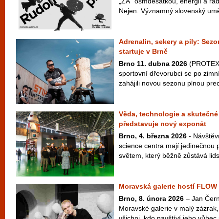
„ZA“ osmdesátkou, energií a radi
Nejen. Významný slovenský uměle
Adrenalin, sekery a pily: S
startuje v Brně
Brno 11. dubna 2026
(PROTEXT)
sportovní dřevorubci se po zimn
zahájili novou sezonu plnou prec
Věda, technologie a skutečné
představuje nový exponát
Brno, 4. března 2026
- Návštěv
science centra mají jedinečnou př
světem, který běžně zůstává lid
Moravská galerie hostí FLOW
Brno, 8. února 2026
– Jan Čern
Moravské galerie v malý zázrak
všichni, kdo navštíví jeho vůbe