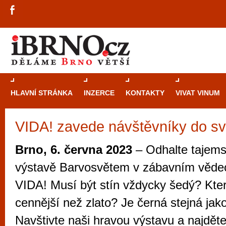
HLAVNÍ STRÁNKA
INZERCE
KONTAKTY
VIVAT VINUM
VIDA! zavede návštěvníky do sv
Průvodce
kasi
Brně: Od rulet
Brno, 6. června 2023
– Odhalte tajems
automaty
výstavě Barvosvětem v zábavním věde
Brno je měs
VIDA! Musí být stín vždycky šedý? Kter
zajímavé p
cennější než zlato? Je černá stejná ja
restaurace, div
Navštivte naši hravou výstavu a najdět
Mimo jiné je ale také místem, kde si můžet