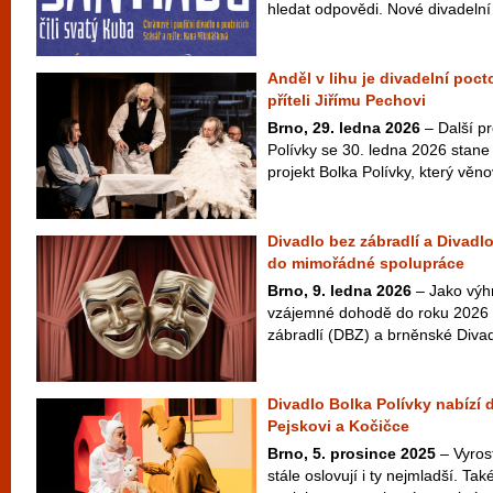
hledat odpovědi. Nové divadelní
Anděl v lihu je divadelní poc
příteli Jiřímu Pechovi
Brno, 29. ledna 2026
– Další p
Polívky se 30. ledna 2026 stane t
projekt Bolka Polívky, který věno
Divadlo bez zábradlí a Divadl
do mimořádné spolupráce
Brno, 9. ledna 2026
– Jako výhr
vzájemné dohodě do roku 2026 
zábradlí (DBZ) a brněnské Divadl
Divadlo Bolka Polívky nabízí da
Pejskovi a Kočičce
Brno, 5. prosince 2025
– Vyrost
stále oslovují i ty nejmladší. Tak