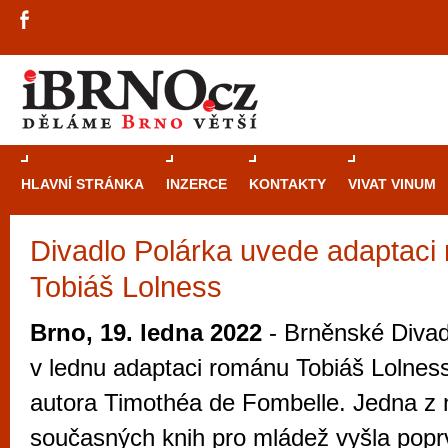
HLAVNÍ STRÁNKA
INZERCE
KONTAKTY
VIVAT VINUM
Divadlo Polárka uvede adaptaci
Průvodce
kasi
Tobiáš Lolness
Brně: Od rulet
automaty
Brno, 19. ledna 2022
- Brněnské Divad
Brno je měs
v lednu adaptaci románu Tobiáš Lolnes
zajímavé p
autora Timothéa de Fombelle. Jedna z 
restaurace, div
současných knih pro mládež vyšla popr
Mimo jiné je ale také místem, kde si můžet