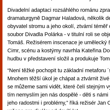
Divadelní adaptaci rozsáhlého románu zpr
dramaturgyně Dagmar Haladová, několik de
obyvatel stromu a jeho okolí, ztvární téměř
soubor Divadla Polárka - v titulní roli se ob
Tomáš. Režisérem inscenace je umělecký š
Cimr, scénu a kostýmy navrhla Kateřina Do
hudbu v představení složil a produkuje Tomá
“Není těžké pochopit tu základní metaforu 
Mnohem těžší úkol je chápat a ztvárnit živé 
se můžeme sami vidět, které čelí stejným 
tím nemyslím jen nás dospělé - děti s námi 
jeho radostmi i problémy,” říká režisér Jan 