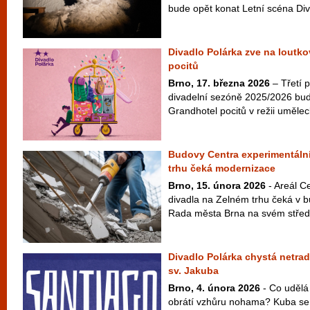
bude opět konat Letní scéna Diva
Divadlo Polárka zve na loutk
pocitů
Brno, 17. března 2026
– Třetí 
divadelní sezóně 2025/2026 bud
Grandhotel pocitů v režii umělec
Budovy Centra experimentáln
trhu čeká modernizace
Brno, 15. února 2026
- Areál C
divadla na Zelném trhu čeká v 
Rada města Brna na svém střede
Divadlo Polárka chystá netrad
sv. Jakuba
Brno, 4. února 2026
- Co udělá 
obrátí vzhůru nohama? Kuba se 