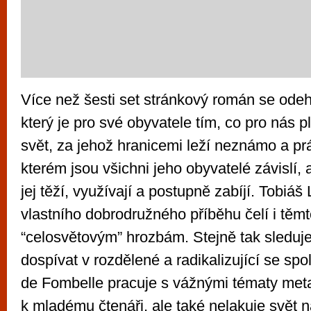
Více než šesti set stránkový román se ode
který je pro své obyvatele tím, co pro nás 
svět, za jehož hranicemi leží neznámo a pr
kterém jsou všichni jeho obyvatelé závislí,
jej těží, využívají a postupně zabíjí. Tobiá
vlastního dobrodružného příběhu čelí i těm
“celosvětovým” hrozbám. Stejně tak sleduje
dospívat v rozdělené a radikalizující se spo
de Fombelle pracuje s vážnými tématy metaf
k mladému čtenáři, ale také nelakuje svět 