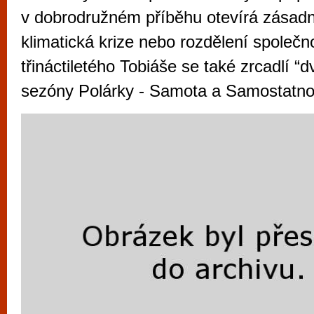
vyzkoušet různé kasinové hry. V neustál
v dobrodružném příběhu otevírá zásadní
metropoli naleznete širokou nabídku her o
klimatická krize nebo rozdělení společn
po moderní automaty jak pro pravidelné n
třináctiletého Tobiáše se také zrcadlí “d
příležitostné hráče. V...
sezóny Polárky - Samota a Samostatno