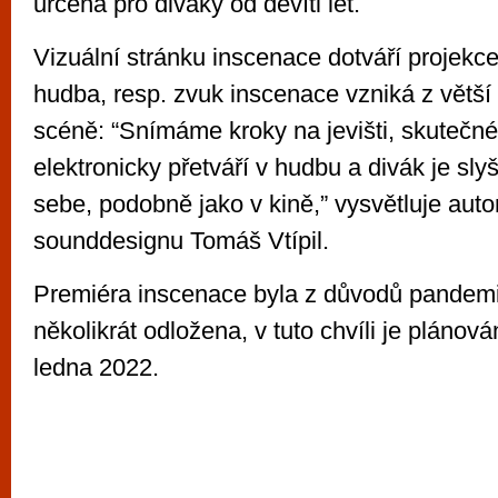
určena pro diváky od devíti let.
Vizuální stránku inscenace dotváří projekc
hudba, resp. zvuk inscenace vzniká z větší 
scéně: “Snímáme kroky na jevišti, skutečné
elektronicky přetváří v hudbu a divák je sly
sebe, podobně jako v kině,” vysvětluje auto
sounddesignu Tomáš Vtípil.
Premiéra inscenace byla z důvodů pandemi
několikrát odložena, v tuto chvíli je plánová
ledna 2022.