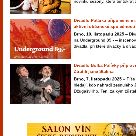
novinku sezony, která tentokrát cí
Divadlo Polárka připomene mi
aktivní občanské společnosti
Brno, 10. listopadu 2025
– Div
na Underground 89,- – insceno
divadla, při které divačky a divác
Divadlo Bolka Polívky připravi
Ztratili jsme Stalina
Brno, 7. listopadu 2025
– Píše
hledají, kdo nahradí zesnulého J
Džugašviliho. Ten, za kým zůstal