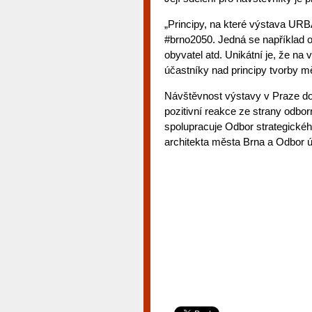
„Principy, na které výstava URB
#brno2050. Jedná se například o
obyvatel atd. Unikátní je, že n
účastníky nad principy tvorby 
Návštěvnost výstavy v Praze do
pozitivní reakce ze strany odborn
spolupracuje Odbor strategickéh
architekta města Brna a Odbor 