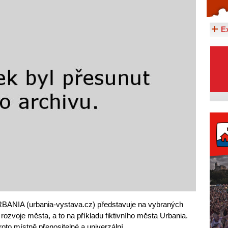
Celý článek...
E
RBANIA (urbania-vystava.cz) představuje na vybraných
 rozvoje města, a to na příkladu fiktivního města Urbania.
roto místně přenositelné a univerzální.