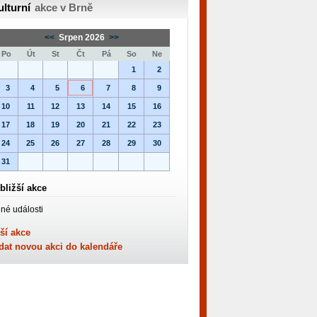
ulturní
akce v Brně
<<
Srpen 2026
>>
Po
Út
St
Čt
Pá
So
Ne
1
2
3
4
5
6
7
8
9
10
11
12
13
14
15
16
17
18
19
20
21
22
23
24
25
26
27
28
29
30
31
bližší akce
né události
ší akce
dat novou akci do kalendáře