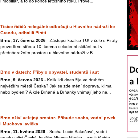
i mobiliář, a to do konce letošního roku. Prove...
Tisíce řidičů nelegálně odbočují u Hlavního nádraží ke
Grandu, odhalili Piráti
Brno, 17. června 2026
- Zástupci koalice TU! v čele s Piráty
provedli ve středu 10. června celodenní sčítání aut v
přednádražním prostoru u hlavního nádraží v B...
Brno v datech: Přibylo obyvatel, studentů i aut
Brno, 9. června 2026
- Kolik lidí dnes žije ve druhém
největším městě Česka? Jak se zde mění doprava, klima
nebo bydlení? A kde Brňané a Brňanky vnímají jeho ne...
Brno oživí veřejný prostor: Přibude socha, vodní prvek
i Muchova lavička
Brno, 11. května 2026
- Socha Lucie Bakešové, vodní
prvek v ulici Česká, lavička Alfonse Muchy – vznik těchto