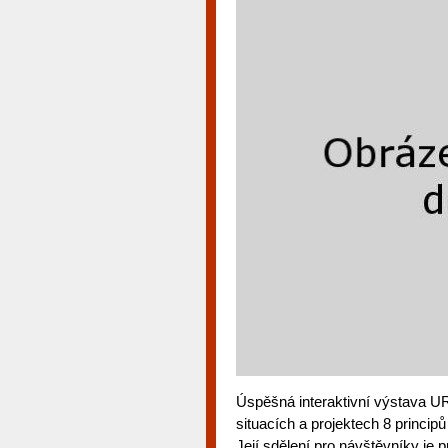
Úspěšná interaktivní výstava U
situacích a projektech 8 principů
Její sdělení pro návštěvníky je p