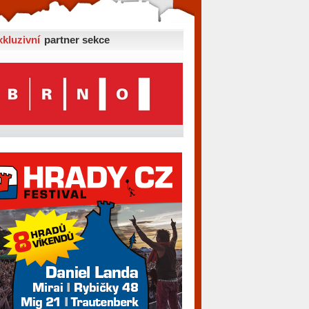
xkluzivní
partner sekce