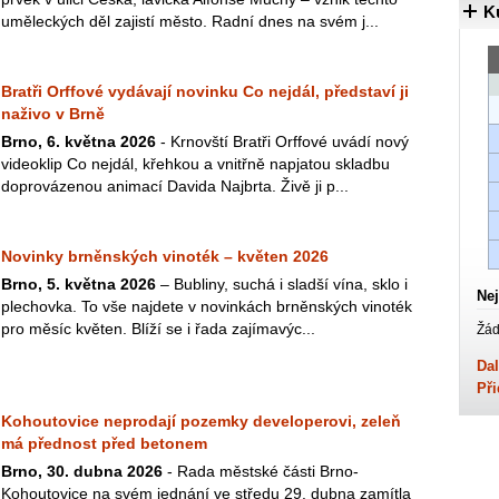
K
uměleckých děl zajistí město. Radní dnes na svém j...
Bratři Orffové vydávají novinku Co nejdál, představí ji
naživo v Brně
Brno, 6. května 2026
- Krnovští Bratři Orffové uvádí nový
videoklip Co nejdál, křehkou a vnitřně napjatou skladbu
doprovázenou animací Davida Najbrta. Živě ji p...
Novinky brněnských vinoték – květen 2026
Brno, 5. května 2026
– Bubliny, suchá i sladší vína, sklo i
Nej
plechovka. To vše najdete v novinkách brněnských vinoték
pro měsíc květen. Blíží se i řada zajímavýc...
Žád
Dal
Při
Kohoutovice neprodají pozemky developerovi, zeleň
má přednost před betonem
Brno, 30. dubna 2026
- Rada městské části Brno-
Kohoutovice na svém jednání ve středu 29. dubna zamítla