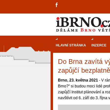
HLAVNÍ STRÁNKA
INZERCE
Do Brna zavítá v
zapůjčí bezplatn
Brno, 23. května 2021
- V rá
Brno?“ si budou moci lidé pr
zapůjčí Institut plánování a 
navštívit od 6. září do 3. října
návštěvníky, tak pro příležitostné h