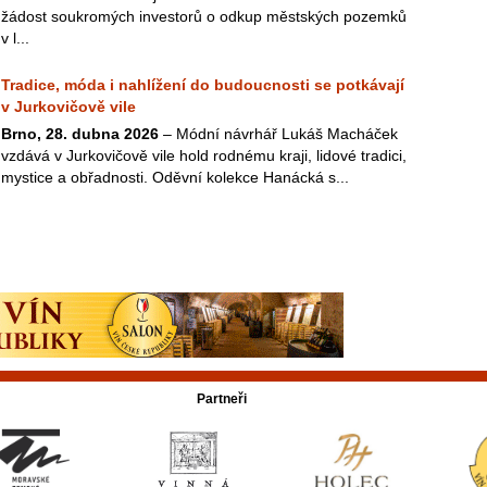
žádost soukromých investorů o odkup městských pozemků
v l...
Tradice, móda i nahlížení do budoucnosti se potkávají
v Jurkovičově vile
Brno, 28. dubna 2026
– Módní návrhář Lukáš Macháček
vzdává v Jurkovičově vile hold rodnému kraji, lidové tradici,
mystice a obřadnosti. Oděvní kolekce Hanácká s...
Partneři