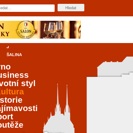
ŠALINA
rno
usiness
votní styl
ultura
storie
jímavosti
port
outěže