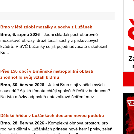
Brno v létě zdobí mozaiky a sochy z Lužánek
Brno, 6. srpna 2026
- Jedni skládali pestrobarevné
mozaikové obrazy, druzí tesali sochy z pískovcových
kvádrů. V SVČ Lužánky se již pojednadvacáté uskutečnil
Ku...
Přes 150 obcí v Brněnské metropolitní oblasti
zhodnotilo svůj vztah k Brnu
Brno, 30. června 2026
- Jak si Brno stojí v očích svých
sousedů? A jaká témata chtějí společně řešit v budoucnu?
Na tyto otázky odpovídá dotazníkové šetření mez...
Dětské hřiště v Lužánkách dostane novou podobu
Brno, 28. června 2026
- Komplexní obnova prostoru pro
rodiny s dětmi v Lužánkách přinese nové herní prvky, zeleň