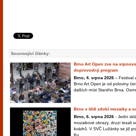
Související články:
Brno Art Open zve na srpnov
doprovodný program
Brno, 4. srpna 2026
– Festival
Brno Art Open je od poloviny čer
dalších míst Starého Brna. Osm
Brno v létě zdobí mozaiky a 
Brno, 6. srpna 2026
- Jedni skl
mozaikové obrazy, druzí tesali 
kvádrů. V SVČ Lužánky se již po
Ku...