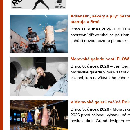
Adrenalin, sekery a pily: S
startuje v Brně
Brno 11. dubna 2026
(PROTEXT)
sportovní dřevorubci se po zimn
zahájili novou sezonu plnou prec
Moravská galerie hostí FLOW
Brno, 8. února 2026
– Jan Čern
Moravské galerie v malý zázrak
všichni, kdo navštíví jeho vůbe
V Moravské galerii začíná Ro
Brno, 5. února 2026
- Moravská
2026 první sólovou výstavu náv
nositele titulu Grand designér 