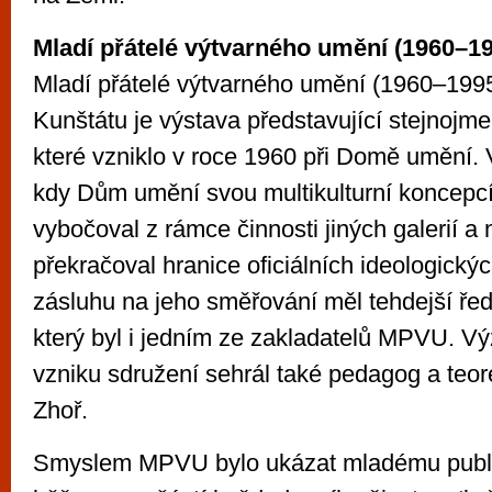
Mladí přátelé výtvarného umění (1960–1
Mladí přátelé výtvarného umění (1960–199
Kunštátu je výstava představující stejnojm
které vzniklo v roce 1960 při Domě umění. 
kdy Dům umění svou multikulturní koncepc
vybočoval z rámce činnosti jiných galerií a
překračoval hranice oficiálních ideologických
zásluhu na jeho směřování měl tehdejší řed
který byl i jedním ze zakladatelů MPVU. Vý
vzniku sdružení sehrál také pedagog a teor
Zhoř.
Smyslem MPVU bylo ukázat mladému publi