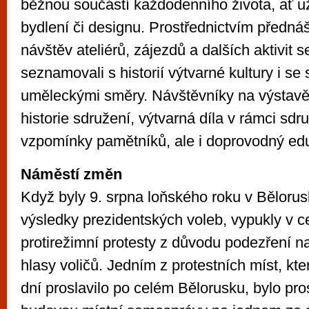
běžnou součástí každodenního života, ať už
bydlení či designu. Prostřednictvím předná
návštěv ateliérů, zájezdů a dalších aktivit 
seznamovali s historií výtvarné kultury i s
uměleckými směry. Návštěvníky na výstavě
historie sdružení, výtvarná díla v rámci sdr
vzpomínky pamětníků, ale i doprovodný ed
Náměstí změn
Když byly 9. srpna loňského roku v Bělor
výsledky prezidentských voleb, vypukly v c
protirežimní protesty z důvodu podezření n
hlasy voličů. Jedním z protestních míst, kt
dní proslavilo po celém Bělorusku, bylo pro