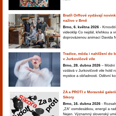
Bratři Orffové vydávají novink
naživo v Brně
Brno, 6. května 2026
- Krnovští
videoklip Co nejdál, křehkou a v
doprovázenou animací Davida Najb
Tradice, móda i nahlížení do 
v Jurkovičově vile
Brno, 28. dubna 2026
– Módní 
vzdává v Jurkovičově vile hold ro
mystice a obřadnosti. Oděvní ko
ZA a PROTI v Moravské galerii
Sikory
Brno, 16. dubna 2026
- Rozsah
„ZA“ osmdesátkou, energií a radi
Nejen. Významný slovenský uměle