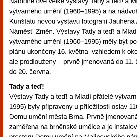
Nabídne dvě velké výstavy Tady a teď! a Ml
výtvarného umění (1960–1995) a na nádvo
Kunštátu novou výstavu fotografií Jauhena
Náměstí Změn. Výstavy Tady a teď! a Mladí
výtvarného umění (1960–1995) měly být po
plánu ukončeny 16. května, vzhledem k ok
ale prodlouženy – prvně jmenovaná do 11. 
do 20. června.
Tady a teď!
Výstavy Tady a teď! a Mladí přátelé výtva
1995) byly připraveny u příležitosti oslav 11
Domu umění města Brna. Prvně jmenovaná 
zaměřena na brněnské umělce a je instalo
prostoru Domu umění na Malinovského nám