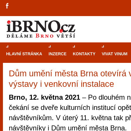
HLAVNÍ STRÁNKA
INZERCE
KONTAKTY
VIVAT VINUM
Dům umění města Brna otevírá 
Průvodce
kasi
výstavy i venkovní instalace
Brně: Od rulet
automaty
Brno, 12. května 2021
– Po dlouhém n
Brno je měs
čekání se dveře kulturních institucí opě
zajímavé p
návštěvníkům. V úterý 11. května tak při
restaurace, div
návštěvníky i Dům umění města Brna.
Mimo jiné je ale také místem, kde si můžet