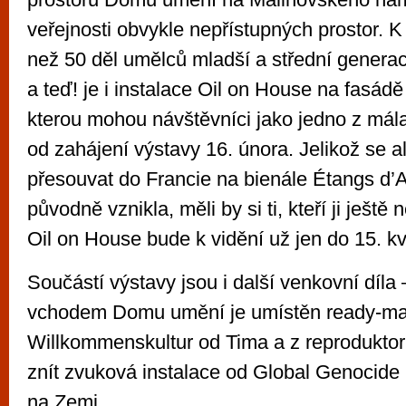
veřejnosti obvykle nepřístupných prostor. K 
než 50 děl umělců mladší a střední genera
a teď! je i instalace Oil on House na fasá
kterou mohou návštěvníci jako jedno z mála 
od zahájení výstavy 16. února. Jelikož se a
přesouvat do Francie na bienále Étangs d’Ar
původně vznikla, měli by si ti, kteří ji ještě n
Oil on House bude k vidění už jen do 15. k
Součástí výstavy jsou i další venkovní díla
vchodem Domu umění je umístěn ready-m
Willkommenskultur od Tima a z reprodukto
znít zvuková instalace od Global Genocide 
na Zemi.