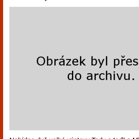
vyzkoušet různé kasinové hry. V neustál
metropoli naleznete širokou nabídku her o
po moderní automaty jak pro pravidelné n
příležitostné hráče. V...