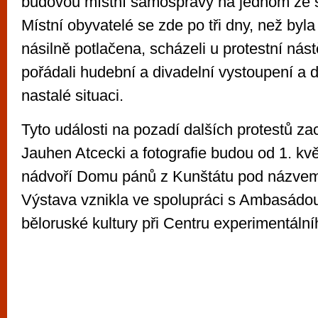
budovou místní samosprávy na jednom ze sí
Místní obyvatelé se zde po tři dny, než by
násilně potlačena, scházeli u protestní nás
pořádali hudební a divadelní vystoupení a d
nastalé situaci.
Tyto události na pozadí dalších protestů zac
Jauhen Atcecki a fotografie budou od 1. kvě
nádvoří Domu pánů z Kunštátu pod názve
Výstava vznikla ve spolupráci s Ambasádo
běloruské kultury při Centru experimentální