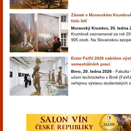
Zámek v Moravském Krumlově l
tisíc lidí
Moravský Krumlov, 20. ledna 
Krumlově zaznamenal za rok 20
905 osob. Na Slovanskou epopej 
Enter FaVU 2026 nabídne výs
semestrálních prací
Brno, 20. ledna 2026
- Fakulta
učení technického v Brně (FaVU
veřejnou výstavu studentských s