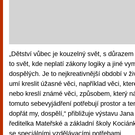
„Dětství vůbec je kouzelný svět, s důrazem
to svět, kde neplatí zákony logiky a jiné v
dospělých. Je to nejkreativnější období v ži
umí kreslit úžasné věci, například věci, kte
nebo kreslí známé věci, způsobem, který n
tomuto sebevyjádření potřebují prostor a t
dopřát my, dospělí,“ přibližuje výstavu Jan
ředitelka Mateřské a základní školy Kociánk
se speciálními vzdělávacími potřebami.