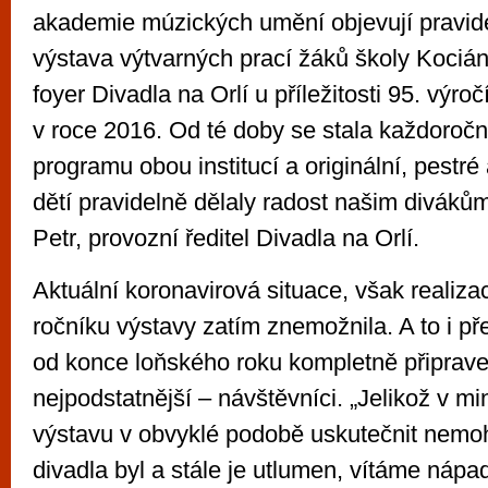
akademie múzických umění objevují pravide
výstava výtvarných prací žáků školy Kociá
foyer Divadla na Orlí u příležitosti 95. výročí
v roce 2016. Od té doby se stala každoročn
programu obou institucí a originální, pestré
dětí pravidelně dělaly radost našim divákům
Petr, provozní ředitel Divadla na Orlí.
Aktuální koronavirová situace, však realiza
ročníku výstavy zatím znemožnila. A to i pře
od konce loňského roku kompletně připraven
nejpodstatnější – návštěvníci. „Jelikož v m
výstavu v obvyklé podobě uskutečnit nemohl
divadla byl a stále je utlumen, vítáme nápad