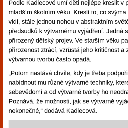
Podle Kadlecové umí děti nejlépe kreslit v
mladším školním věku. Kreslí to, co svým
vidí, stále jednou nohou v abstraktním svět
předsudků k výtvarnému vyjádření. Jedná s
přirozený dětský projev. Ve starším věku pak
přirozenost ztrácí, vzrůstá jeho kritičnost a
výtvarnou tvorbu často opadá.
„Potom nastává chvíle, kdy je třeba podpořit
nabídnout mu různé výtvarné techniky, které
sebevědomí a od výtvarné tvorby ho neodr
Poznává, že možnosti, jak se výtvarně vyjád
nekonečné,“ dodává Kadlecová.