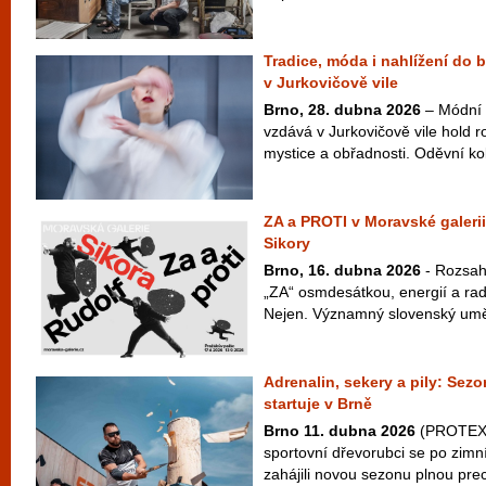
Tradice, móda i nahlížení do 
v Jurkovičově vile
Brno, 28. dubna 2026
– Módní 
vzdává v Jurkovičově vile hold ro
mystice a obřadnosti. Oděvní ko
ZA a PROTI v Moravské galerii
Sikory
Brno, 16. dubna 2026
- Rozsah
„ZA“ osmdesátkou, energií a radi
Nejen. Významný slovenský uměle
Adrenalin, sekery a pily: S
startuje v Brně
Brno 11. dubna 2026
(PROTEXT)
sportovní dřevorubci se po zimn
zahájili novou sezonu plnou prec