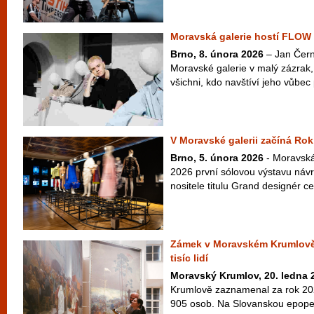
Moravská galerie hostí FLOW
Brno, 8. února 2026
– Jan Čern
Moravské galerie v malý zázrak
všichni, kdo navštíví jeho vůbe
V Moravské galerii začíná Ro
Brno, 5. února 2026
- Moravská
2026 první sólovou výstavu náv
nositele titulu Grand designér 
Zámek v Moravském Krumlově l
tisíc lidí
Moravský Krumlov, 20. ledna 
Krumlově zaznamenal za rok 20
905 osob. Na Slovanskou epopej 