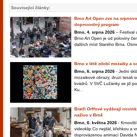
Související články:
Brno Art Open zve na srpnov
doprovodný program
Brno, 4. srpna 2026
– Festival
Brno Art Open je od poloviny čer
dalších míst Starého Brna. Osm
Brno v létě zdobí mozaiky a 
Brno, 6. srpna 2026
- Jedni skl
mozaikové obrazy, druzí tesali 
kvádrů. V SVČ Lužánky se již po
Ku...
Bratři Orffové vydávají novink
naživo v Brně
Brno, 6. května 2026
- Krnovští
videoklip Co nejdál, křehkou a v
doprovázenou animací Davida Najb