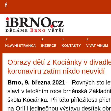
HLAVNÍ STRÁNKA
INZERCE
KONTAKTY
VIVAT VINUM
Obrazy dětí z Kociánky v divadle
Průvodce
kasi
koronaviru zatím nikdo neuvidí
Brně: Od rulet
automaty
Brno, 9. března 2021
– Rovných sto le
Brno je měs
slaví v letošním roce brněnská Základn
zajímavé p
škola Kociánka. Při této příležitosti přic
restaurace, div
na Orlí i jedinečnou výstavu desítek obr
Mimo jiné je ale také místem, kde si můžet