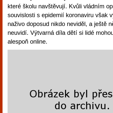
vyzkoušet různé kasinové hry. V neustál
které školu navštěvují. Kvůli vládním o
metropoli naleznete širokou nabídku her o
souvislosti s epidemií koronaviru však 
po moderní automaty jak pro pravidelné n
naživo doposud nikdo neviděl, a ještě 
příležitostné hráče. V...
neuvidí. Výtvarná díla dětí si lidé moho
alespoň online.