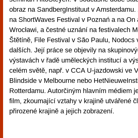
obraz na SandbergInstituut v Amsterdamu. 
na ShortWaves Festival v Poznań a na On ar
Wrocławi, a čestné uznání na festivalech M
Štětíně, File Festival v São Paulu, Nodocs
dalších. Její práce se objevily na skupinov
výstavách v řadě uměleckých institucí a vý
celém světě, např. v CCA U-jazdowski ve Va
Blindside v Melbourne nebo HetNieuweInsti
Rotterdamu. Autorčiným hlavním médiem je
film, zkoumající vztahy v krajině utvářené č
přirozené krajině a jejich zobrazení.