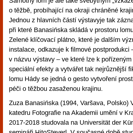
Samotný lom je ale také svébytným „vzkaz
o těžbě, probíhající na okraji chráněné kraji
Jednou z hlavních částí výstavyje tak záz
při které Banasińska skládá v prostoru lomu 
Zelené klíčovací plátno, které je dalším 
instalace, odkazuje k filmové postprodukci –
v názvu výstavy – ve které lze k pořízeným
speciální efekty a vytvářet tak nejrůznější f
lomu Hády se jedná o gesto vytvoření prosto
péči o těžbou zasaženou krajinu.
Zuza Banasińska (1994, Varšava, Polsko) 
katedru Fotografie na Akademii umění v Kr
2017-2018 studovala na Universität der Kün
semináři HitoSteyerl. V současné době stu