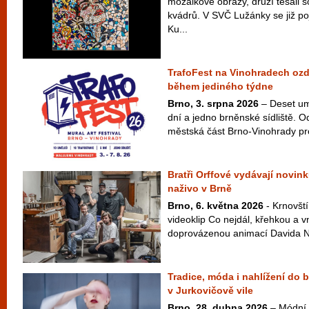
mozaikové obrazy, druzí tesali 
kvádrů. V SVČ Lužánky se již po
Ku...
TrafoFest na Vinohradech ozd
během jediného týdne
Brno, 3. srpna 2026
– Deset umě
dní a jedno brněnské sídliště. O
městská část Brno-Vinohrady pro
Bratři Orffové vydávají novink
naživo v Brně
Brno, 6. května 2026
- Krnovští
videoklip Co nejdál, křehkou a v
doprovázenou animací Davida Najb
Tradice, móda i nahlížení do 
v Jurkovičově vile
Brno, 28. dubna 2026
– Módní 