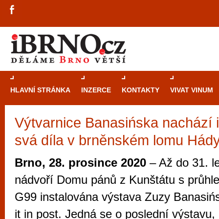
HLAVNÍ STRÁNKA
INZERCE
KONTAKTY
VIVAT VINUM
Výtvarnice Banasińska nachází i
Průvodce
kasi
svá díla v brněnském lomu Hád
Brně: Od rulet
automaty
Brno, 28. prosince 2020
– Až do 31. l
Brno je měs
nádvoří Domu pánů z Kunštátu s průhle
zajímavé p
G99 instalována výstava Zuzy Banasiń
restaurace, div
it in post. Jedná se o poslední výstavu,
Mimo jiné je ale také místem, kde si můžet