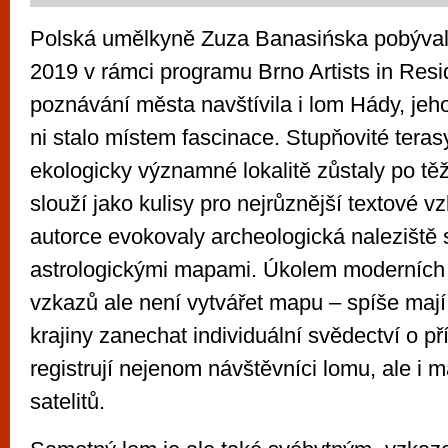
Polská umělkyně Zuza Banasińska pobýval
2019 v rámci programu Brno Artists in Resi
poznávání města navštívila i lom Hády, jeho
ni stalo místem fascinace. Stupňovité terasy
ekologicky významné lokalitě zůstaly po tě
slouží jako kulisy pro nejrůznější textové v
autorce evokovaly archeologická nalezišt
astrologickými mapami. Úkolem moderníc
vzkazů ale není vytvářet mapu – spíše maj
krajiny zanechat individuální svědectví o př
registrují nejenom návštěvníci lomu, ale i m
satelitů.