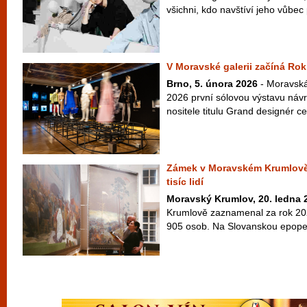
všichni, kdo navštíví jeho vůbe
V Moravské galerii začíná Ro
Brno, 5. února 2026
- Moravská
2026 první sólovou výstavu náv
nositele titulu Grand designér 
Zámek v Moravském Krumlově l
tisíc lidí
Moravský Krumlov, 20. ledna 
Krumlově zaznamenal za rok 20
905 osob. Na Slovanskou epopej 