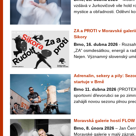
vzdává v Jurkovičově vile hold ro
mystice a obřadnosti. Oděvní ko
ZA a PROTI v Moravské galerii
Sikory
Brno, 16. dubna 2026
- Rozsah
„ZA“ osmdesátkou, energií a radi
Nejen. Významný slovenský uměle
Adrenalin, sekery a pily: S
startuje v Brně
Brno 11. dubna 2026
(PROTEXT)
sportovní dřevorubci se po zimn
zahájili novou sezonu plnou prec
Moravská galerie hostí FLOW
Brno, 8. února 2026
– Jan Čern
Moravské galerie v malý zázrak