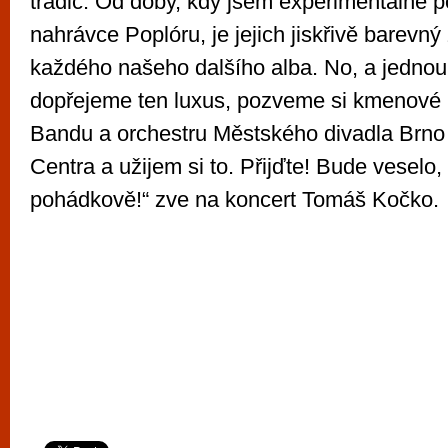
tradic. Od doby, kdy jsem experimentálně p
nahrávce Poplóru, je jejich jiskřivě barevný
každého našeho dalšího alba. No, a jednou 
dopřejeme ten luxus, pozveme si kmenové 
Bandu a orchestru Městského divadla Br
Centra a užijem si to. Přijďte! Bude veselo,
pohádkově!“ zve na koncert Tomáš Kočko.