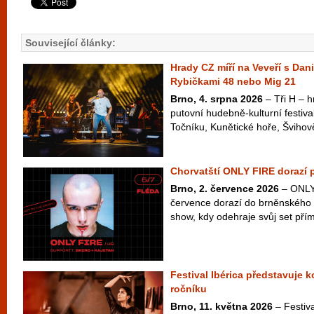
Související články:
Hrady CZ míří na Veveří s Dan
Rybičkami 48 nebo Mig 21
Brno, 4. srpna 2026
– Tři H – hr
putovní hudebně-kulturní festiva
Točníku, Kunětické hoře, Švihově
Chorvatští ONLY FIRE dorazí 
Brno, 2. července 2026
– ONLY 
července dorazí do brněnského 
show, kdy odehraje svůj set přím
Festival Ibérica představuje 
ročníku
Brno, 11. května 2026
– Festiva