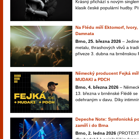
Krásný přichází s novým singlem
klasik české populární hudby. Pí
Na Flédu míří Ektomorf, Ivory
Damnata
Brno, 25. března 2026
– Jedine
metalu, thrashových vlivů a tra
přiveze 3. dubna na brněnskou 
Německý producent Fejká míří
MUDAKI a PDCH
Brno, 4. března 2026
– Německý
13. března v brněnské Flédě se
odehraným v davu. Díky intimním
Depeche Note: Symfonická po
zamíří i do Brna
Brno, 2. ledna 2026
(PROTEXT) 