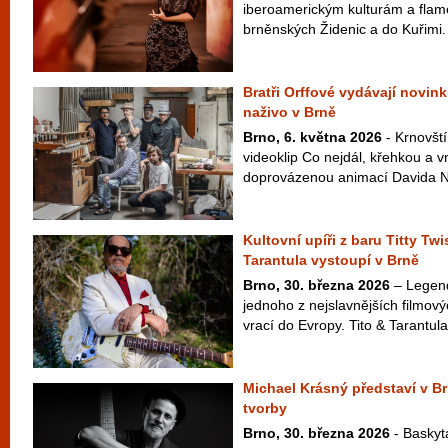
iberoamerickým kulturám a flam
brněnských Židenic a do Kuřimi.
Bratři Orffové vydávají novink
naživo v Brně
Brno, 6. května 2026
- Krnovští
videoklip Co nejdál, křehkou a v
doprovázenou animací Davida Najb
Kultovní upíři z baru Titty Twi
Tarantula vystoupí v Brně
Brno, 30. března 2026
– Legend
jednoho z nejslavnějších filmový
vrací do Evropy. Tito & Tarantula
Michael Krásný představí v B
tvorby
Brno, 30. března 2026
- Baskyt