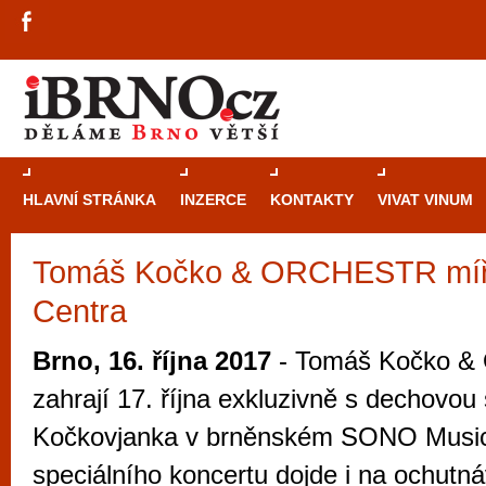
HLAVNÍ STRÁNKA
INZERCE
KONTAKTY
VIVAT VINUM
Tomáš Kočko & ORCHESTR míř
Průvodce
kasi
Centra
Brně: Od rulet
automaty
Brno, 16. října 2017
- Tomáš Kočko 
Brno je měs
zahrají 17. října exkluzivně s dechovou
zajímavé p
Kočkovjanka v brněnském SONO Musi
restaurace, div
speciálního koncertu dojde i na ochutn
Mimo jiné je ale také místem, kde si můžet