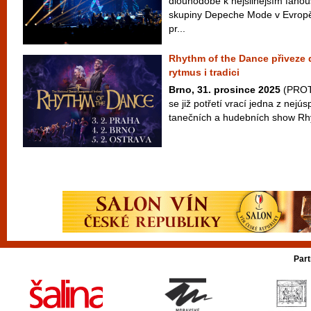
dlouhodobě k nejsilnějším fan
skupiny Depeche Mode v Evropě
pr...
Rhythm of the Dance přiveze 
rytmus i tradici
Brno, 31. prosince 2025
(PROTE
se již potřetí vrací jedna z nejú
tanečních a hudebních show Rhy
Part