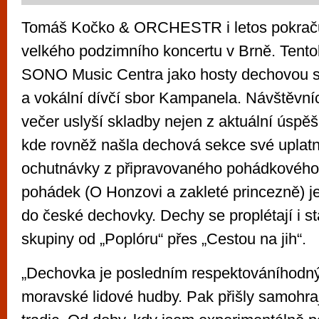
Tomáš Kočko & ORCHESTR i letos pokračují
velkého podzimního koncertu v Brně. Tento
SONO Music Centra jako hosty dechovou s
a vokální dívčí sbor Kampanela. Návštěvníc
večer uslyší skladby nejen z aktuální úspě
kde rovněž našla dechová sekce své uplatně
ochutnávky z připravovaného pohádkového 
pohádek (O Honzovi a zakleté princezně) je
do české dechovky. Dechy se proplétají i st
skupiny od „Poplóru“ přes „Cestou na jih“.
„Dechovka je posledním respektováníhod
moravské lidové hudby. Pak přišly samohra