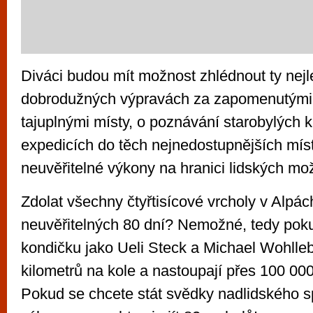
Diváci budou mít možnost zhlédnout ty nejl
dobrodužných výpravách za zapomenutými
tajuplnými místy, o poznávání starobylých k
expedicích do těch nejnedostupnějších míst 
neuvěřitelné výkony na hranici lidských mo
Zdolat všechny čtyřtisícové vrcholy v Alpác
neuvěřitelných 80 dní? Nemožné, tedy po
kondičku jako Ueli Steck a Michael Wohlle
kilometrů na kole a nastoupají přes 100 00
Pokud se chcete stát svědky nadlidského s