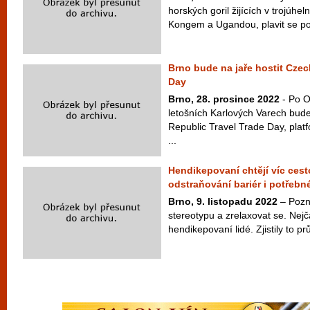
horských goril žijících v trojúh
Kongem a Ugandou, plavit se po ř
Brno bude na jaře hostit Czec
Day
Brno, 28. prosince 2022
- Po O
letošních Karlových Varech bude
Republic Travel Trade Day, plat
...
Hendikepovaní chtějí víc cest
odstraňování bariér i potřeb
Brno, 9. listopadu 2022
– Pozna
stereotypu a zrelaxovat se. Nejč
hendikepovaní lidé. Zjistily to p