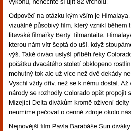
výkonu, nenechte si ujít 82 vrcholů!
Odpověď na otázku kým vším je Himalaya,
vizuálně působivý film, který vznikl během t
litevské filmařky Berty Tilmantaite. Himalay
kterou nám vítr šeptá do uší, když stoupám
výš. Také diváci uslyší příběh řeky Colorado,
počátku dvacátého století obklopeno rostlin
mohutný tok ale už více než dvě dekády nes
Vyschl vždy dřív, než se k němu dostal. Až
národy se rozhodly Colorado opět propojit
Mizející Delta divákům kromě oživení delty 
neumíme pečovat o cenné zdroje okolo nás
Nejnovější film Pavla Barabáše Suri diváky