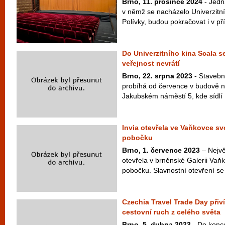
Brno, 11. prosince 2024
- Jedn
v němž se nacházelo Univerzitní
Polívky, budou pokračovat i v pří
Do Univerzitního kina Scala se
veřejnost nevrátí
Brno, 22. srpna 2023
- Stavebn
probíhá od července v budově 
Jakubském náměstí 5, kde sídlí U
Invia otevřela ve Vaňkovce sv
pobočku
Brno, 1. července 2023
– Nejvě
otevřela v brněnské Galerii Vaň
pobočku. Slavnostní otevření se 
Czechia Travel Trade Day přiv
cestovní ruch z celého světa
Brno, 5. dubna 2023
- Do konc