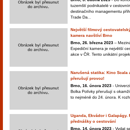
tuzemští podnikatelé v cestovní
destinačního managementu přihl
Trade Da...
Největší filmový cestovatelský
kamera navštíví Brno
Brno, 26. března 2023
– Mezinár
Expediční kamera je největší ce
akce v ČR. Tento unikátní projekt
Narušená statika: Kino Scala 
přerušují provoz!
Brno, 16. února 2023
- Univerzi
Bolka Polívky přerušují s okamži
to nejméně do 24. února. K rozh
Uganda, Ekvádor i Galapágy. F
přednášky o cestování
Brno, 14. února 2023
- Vydat s