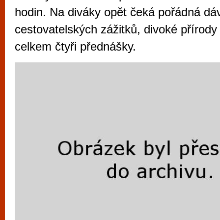
vyzkoušet různé kasinové hry. V neustál
hodin. Na diváky opět čeká pořádná dá
metropoli naleznete širokou nabídku her o
cestovatelských zážitků, divoké přírody 
po moderní automaty jak pro pravidelné n
celkem čtyři přednášky.
příležitostné hráče. V...