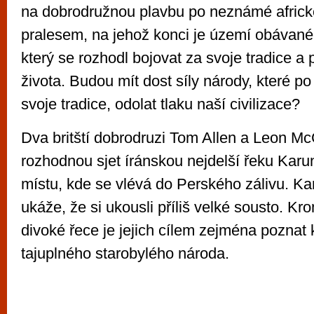
na dobrodružnou plavbu po neznámé africké
pralesem, na jehož konci je území obávan
který se rozhodl bojovat za svoje tradice a
života. Budou mít dost síly národy, které po t
svoje tradice, odolat tlaku naší civilizace?
Dva britští dobrodruzi Tom Allen a Leon M
rozhodnou sjet íránskou nejdelší řeku Kar
místu, kde se vlévá do Perského zálivu. Kar
ukáže, že si ukousli příliš velké sousto. K
divoké řece je jejich cílem zejména poznat 
tajuplného starobylého národa.