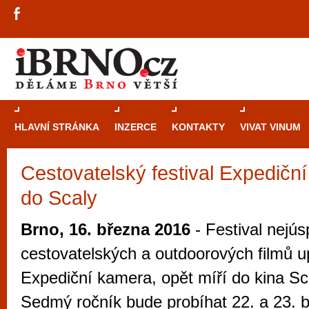
HLAVNÍ STRÁNKA
INZERCE
KONTAKTY
VIVAT VINUM
Cestovatelský festival Expedičn
Průvodce
kasi
do Scaly
Brně: Od rulet
automaty
Brno, 16. března 2016
- Festival nejú
Brno je měs
cestovatelských a outdoorových filmů u
zajímavé p
Expediční kamera, opět míří do kina Sc
restaurace, div
Sedmý ročník bude probíhat 22. a 23. 
Mimo jiné je ale také místem, kde si můžet