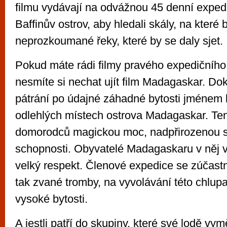
filmu vydávají na odvážnou 45 denní expedi
Baffinův ostrov, aby hledali skály, na které 
neprozkoumané řeky, které by se daly sjet.
Pokud máte rádi filmy pravého expedičního
nesmíte si nechat ujít film Madagaskar. D
pátrání po údajné záhadné bytosti jménem ka
odlehlých místech ostrova Madagaskar. Ten
domorodců magickou moc, nadpřirozenou sí
schopnosti. Obyvatelé Madagaskaru v něj v
velký respekt. Členové expedice se zúčastn
tak zvané tromby, na vyvolávání této chlupa
vysoké bytosti.
A jestli patří do skupiny, které své lodě vy