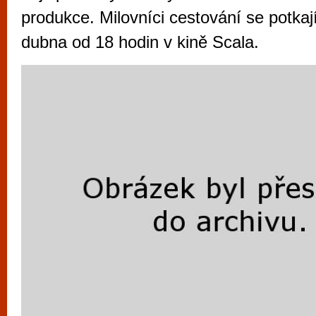
vyzkoušet různé kasinové hry. V neustál
produkce. Milovníci cestování se potkaj
metropoli naleznete širokou nabídku her o
dubna od 18 hodin v kině Scala.
po moderní automaty jak pro pravidelné n
příležitostné hráče. V...