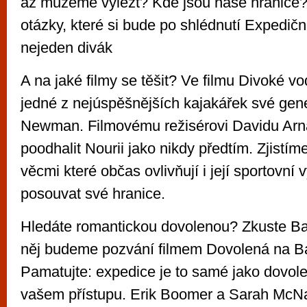
až můžeme vylézt? Kde jsou naše hranice?“
otázky, které si bude po shlédnutí Expedičn
nejeden divák
A na jaké filmy se těšit? Ve filmu Divoké v
jedné z nejúspěšnějších kajakářek své gen
Newman. Filmovému režisérovi Davidu Arna
poodhalit Nourii jako nikdy předtím. Zjistím
věcmi které občas ovlivňují i její sportovní
posouvat své hranice.
Hledáte romantickou dovolenou? Zkuste Baf
něj budeme pozvání filmem Dovolená na Ba
Pamatujte: expedice je to samé jako dovole
vašem přístupu. Erik Boomer a Sarah McNa