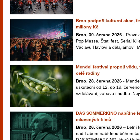
Brno podpoří kulturní akce, fe
miliony Kč
Brno, 30. června 2026
- Provoz
Pop Messe, Štetl fest, Serial Kil
Václavu Havlovi a dalajlámovi, M
Mendel festival propojí vědu,
celé rodiny
Brno, 28. června 2026
- Mendel 
uskuteční od 12. do 19. červenc
vzdělávání, zábavu i hudbu. Nej
DAS SOMMERKINO nabídne le
mluvených filmů
Brno, 26. června 2026
– Letní k
nad Labem nabídnou během čer
DAS SOMMERKINO, která i letos