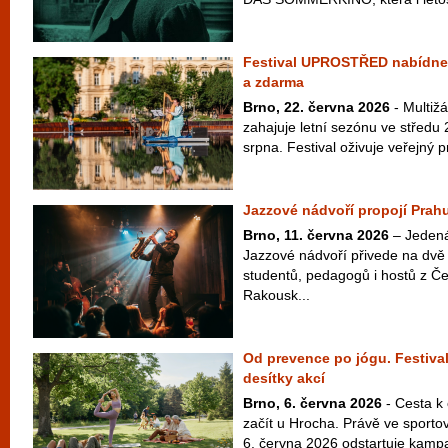
Festival UPROSTŘED nabídne 
a zdarma
Brno, 22. června 2026
- Multiž
zahajuje letní sezónu ve středu 
srpna. Festival oživuje veřejný pr
Jazzové nádvoří propojí Prahu
Brno, 11. června 2026
– Jedenác
Jazzové nádvoří přivede na dvě 
studentů, pedagogů i hostů z Č
Rakousk...
Od prevence po jógu. Festival
desítky akcí
Brno, 6. června 2026
- Cesta k
začít u Hrocha. Právě ve sport
6. června 2026 odstartuje kampaň