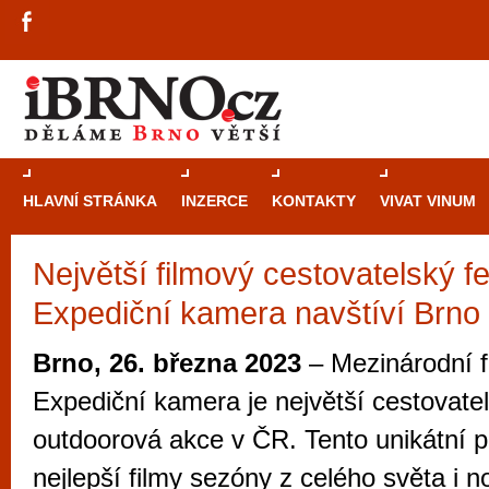
HLAVNÍ STRÁNKA
INZERCE
KONTAKTY
VIVAT VINUM
Největší filmový cestovatelský fe
Průvodce
kasi
Expediční kamera navštíví Brno
Brně: Od rulet
automaty
Brno, 26. března 2023
– Mezinárodní fi
Brno je měs
Expediční kamera je největší cestovate
zajímavé p
outdoorová akce v ČR. Tento unikátní p
restaurace, div
nejlepší filmy sezóny z celého světa i 
Mimo jiné je ale také místem, kde si můžet