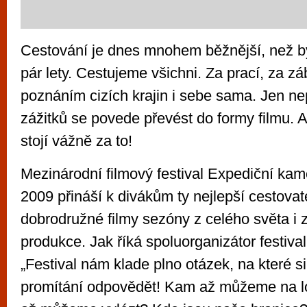
Cestování je dnes mnohem běžnější, než bý
pár lety. Cestujeme všichni. Za prací, za z
poznáním cizích krajin i sebe sama. Jen n
zážitků se povede převést do formy filmu. 
stojí vážně za to!
Mezinárodní filmový festival Expediční kame
2009 přináší k divákům ty nejlepší cestovat
dobrodružné filmy sezóny z celého světa i 
produkce. Jak říká spoluorganizátor festival
„Festival nám klade plno otázek, na které
promítání odpovědět! Kam až můžeme na l