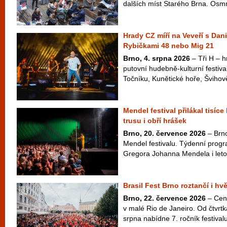
dalších míst Starého Brna. Osm
Hrady CZ míří na Veveří s Dan
Rybičkami 48 nebo Mig 21
Brno, 4. srpna 2026
– Tři H – hr
putovní hudebně-kulturní festiva
Točníku, Kunětické hoře, Švihově
Mendel festival přilákal tisíce
trusu i obří hrášek
Brno, 20. července 2026
– Brno
Mendel festivalu. Týdenní pro
Gregora Johanna Mendela i letos 
Brasil Fest Brno roztančí i hv
Brno, 22. července 2026
– Cen
v malé Rio de Janeiro. Od čtvrt
srpna nabídne 7. ročník festivalu