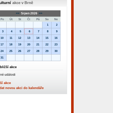
ulturní
akce v Brně
<<
Srpen 2026
>>
Po
Út
St
Čt
Pá
So
Ne
1
2
3
4
5
6
7
8
9
10
11
12
13
14
15
16
17
18
19
20
21
22
23
24
25
26
27
28
29
30
31
bližší akce
né události
ší akce
dat novou akci do kalendáře