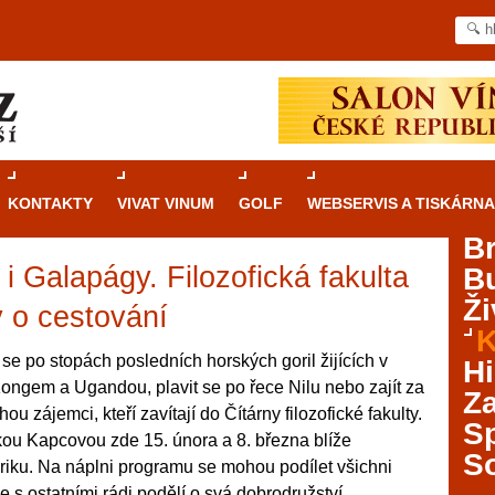
KONTAKTY
VIVAT VINUM
GOLF
WEBSERVIS A TISKÁRNA
B
 Galapágy. Filozofická fakulta
B
Průvodce
kasinovými hrami v Brně: Od
Ži
rulety po video automaty
 o cestování
K
Brno je městem známým pro zajímavé památky, skvělé
 se po stopách posledních horských goril žijících v
Hi
restaurace, divadla a univerzity. Mimo jiné je ale také
ongem a Ugandou, plavit se po řece Nilu nebo zajít za
Za
místem, kde si můžete legálně a bezpečně vyzkoušet
 zájemci, kteří zavítají do Čítárny filozofické fakulty.
různé kasinové hry. V neustále kvetoucí moravské
S
kou Kapcovou zde 15. února a 8. března blíže
metropoli naleznete širokou nabídku her od klasické
S
eriku. Na náplni programu se mohou podílet všichni
rulety až po moderní automaty jak pro pravidelné
ráče. V...
e s ostatními rádi podělí o svá dobrodružství.