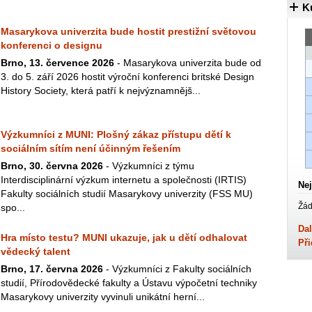
K
Masarykova univerzita bude hostit prestižní světovou
konferenci o designu
Brno, 13. července 2026
- Masarykova univerzita bude od
3. do 5. září 2026 hostit výroční konferenci britské Design
History Society, která patří k nejvýznamnějš...
Výzkumníci z MUNI: Plošný zákaz přístupu dětí k
sociálním sítím není účinným řešením
Brno, 30. června 2026
- Výzkumníci z týmu
Interdisciplinární výzkum internetu a společnosti (IRTIS)
Nej
Fakulty sociálních studií Masarykovy univerzity (FSS MU)
Žád
spo...
Dal
Hra místo testu? MUNI ukazuje, jak u dětí odhalovat
Při
vědecký talent
Brno, 17. června 2026
- Výzkumníci z Fakulty sociálních
studií, Přírodovědecké fakulty a Ústavu výpočetní techniky
Masarykovy univerzity vyvinuli unikátní herní...