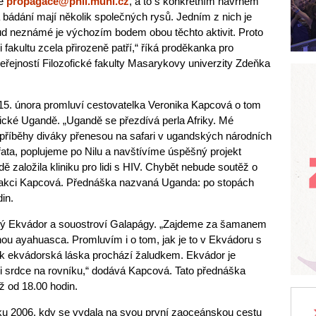
se
propagace@phil.muni.cz
, a to s konkrétním návrhem
bádání mají několik společných rysů. Jedním z nich je
ud neznámé je výchozím bodem obou těchto aktivit. Proto
fakultu zcela přirozeně patří,“ říká proděkanka pro
veřejností Filozofické fakulty Masarykovy univerzity Zdeňka
15. února promluví cestovatelka Veronika Kapcová o tom
rické Ugandě. „Ugandě se přezdívá perla Afriky. Mé
 příběhy diváky přenesou na safari v ugandských národních
řata, poplujeme po Nilu a navštívíme úspěšný projekt
ě založila kliniku pro lidi s HIV. Chybět nebude soutěž o
 akci Kapcová. Přednáška nazvaná Uganda: po stopách
in.
rický Ekvádor a souostroví Galapágy. „Zajdeme za šamanem
iánou ayahuasca. Promluvím i o tom, jak je to v Ekvádoru s
ak ekvádorská láska prochází žaludkem. Ekvádor je
áři srdce na rovníku,“ dodává Kapcová. Tato přednáška
ž od 18.00 hodin.
ku 2006, kdy se vydala na svou první zaoceánskou cestu