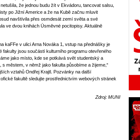
 netušila, že jednou budu žít v Ekvádoru, tancovat salsu,
isty po Jižní Americe a že na Kubě začnu mluvit
sud navštívila přes osmdesát zemí světa a své
ula ve dvou knihách Úsměvné pocitopisy. Aktuálně
na kaFFe v ulici Arna Nováka 1, vstup na přednášky je
ké fakulty jsou součástí kulturního programu otevřeného
ímáme jako místo, kde se potkává svět studentský a
, s městem, v němž jako fakulta působíme a žijeme,“
ších vztahů Ondřej Krajtl. Pozvánky na další
zofické fakultě sledujte prostřednictvím webových stránek
Zdroj: MUNI