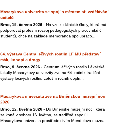
Masarykova univerzita se spojí s městem při vzdělávání
učitelů
Brno, 15. června 2026
- Na vzniku klinické školy, která má
podporovat profesní rozvoj pedagogických pracovníků či
studentů, chce na základě memoranda spolupraco...
64. výstava Centra léčivých rostlin LF MU představí
mák, konopí a drogy
Brno, 9. června 2026
- Centrum léčivých rostlin Lékařské
fakulty Masarykovy univerzity zve na 64. ročník tradiční
výstavy léčivých rostlin. Letošní ročník dopln...
Masarykova univerzita zve na Brněnskou muzejní noc
2026
Brno, 12. května 2026
- Do Brněnské muzejní noci, která
se koná v sobotu 16. května, se tradičně zapojí i
Masarykova univerzita prostřednictvím Mendelova muzea ...