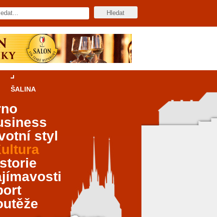
ŠALINA
rno
usiness
votní styl
ultura
storie
jímavosti
port
outěže