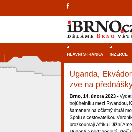
HLAVNÍ STRÁNKA
INZERCE
Uganda, Ekvádor i
zve na přednášky
Brno, 14. února 2023
- Vydat
trojúhelníku mezi Rwandou, K
šamanem na očistný rituál mohou
Spolu s cestovatelkou Veroni
prozkoumají Afriku i Jižní Am
návštěvníky, tak pro příležitostné h
studenti a pedagogové, kteří s