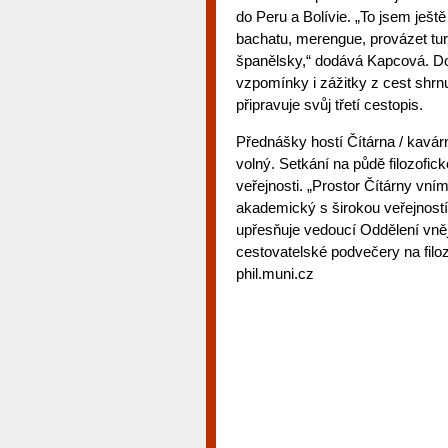
do Peru a Bolívie. „To jsem ještě
bachatu, merengue, provázet tur
španělsky,“ dodává Kapcová. Do
vzpomínky i zážitky z cest shrn
připravuje svůj třetí cestopis.
Přednášky hostí Čítárna / kavár
volný. Setkání na půdě filozofic
veřejnosti. „Prostor Čítárny vn
akademický s širokou veřejností
upřesňuje vedoucí Oddělení vněj
cestovatelské podvečery na filo
phil.muni.cz