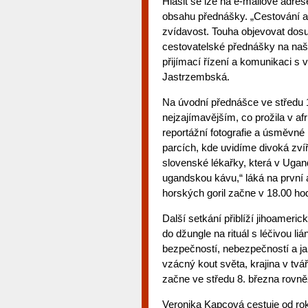
Hlásit se lze na e-mailové adre
obsahu přednášky. „Cestování a 
zvídavost. Touha objevovat dos
cestovatelské přednášky na naši 
přijímací řízení a komunikaci s 
Jastrzembská.
Na úvodní přednášce ve středu 
nejzajímavějším, co prožila v af
reportážní fotografie a úsměvné
parcích, kde uvidíme divoká zví
slovenské lékařky, která v Ugand
ugandskou kávu,“ láká na první
horských goril začne v 18.00 hod
Další setkání přiblíží jihoame
do džungle na rituál s léčivou l
bezpečností, nebezpečností a j
vzácný kout světa, krajina v tv
začne ve středu 8. března rovně
Veronika Kapcová cestuje od ro