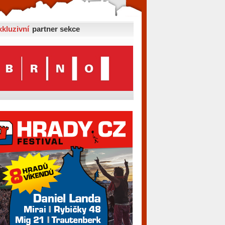
xkluzivní
partner sekce