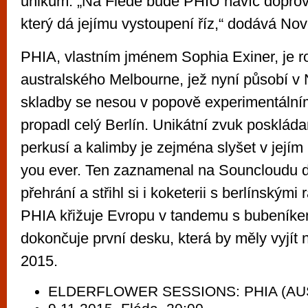
unikum. „Na Flédě bude PHIU navíc doprov
který dá jejímu vystoupení říz,“ dodává Nov
PHIA, vlastním jménem Sophia Exiner, je 
australského Melbourne, jež nyní působí v
skladby se nesou v popově experimentální
propadl celý Berlín. Unikátní zvuk poskláda
perkusí a kalimby je zejména slyšet v jejím
you ever. Ten zaznamenal na Souncloudu de
přehrání a střihl si i koketerii s berlínskými 
PHIA křižuje Evropu v tandemu s bubeník
dokončuje první desku, která by měly vyjít 
2015.
ELDERFLOWER SESSIONS: PHIA (AU