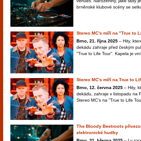
venues. Narozeniny, jaké tady je
brněnské klubové scény se setká
Stereo MC's míří na "True to L
Brno, 21. října 2025
– Hity, kte
dekádu zahraje před českým pu
"True to Life Tour". Kapela je vní
Stereo MC's míří na True to Li
Brno, 12. června 2025
– Hity, k
dekádu, zahraje v listopadu na
Stereo MC's na "True to Life Tour"
The Bloody Beetroots přivezo
elektronické hudby
Brno, 31. března 2025
– I v ro