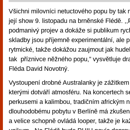
Všichni milovníci netuctového popu by tak
její show 9. listopadu na brněnské Flédě. 
podmanivý projev a dokáže si publikum rychl
skladby jsou příjemně experimentální, ale př
rytmické, takže dokážou zaujmout jak hudeb
tak příznivce něžného popu,” vysvětluje d
Fléda David Novotný.
Vystoupení drobné Australanky je zážitkem 
kterými dotváří atmosféru. Na koncertech se
perkusemi a kalimbou, tradičním africkým n
dlouhodobému pobytu v Berlíně má zkušeno
a velice schopně ovládá looper, takže je kaž