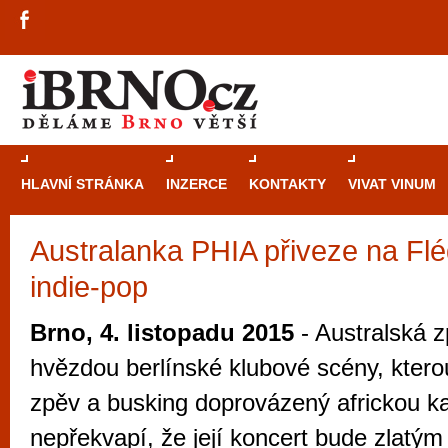
HLAVNÍ STRÁNKA
INZERCE
KONTAKTY
VIVAT VINUM
Australanka PHIA přiveze na Fl
Průvodce
kasi
indie-pop
Brně: Od rulet
automaty
Brno, 4. listopadu 2015
- Australská 
Brno je měs
hvězdou berlínské klubové scény, ktero
zajímavé p
zpěv a busking doprovázený africkou ka
restaurace, div
nepřekvapí, že její koncert bude zlatý
Mimo jiné je ale také místem, kde si můžet