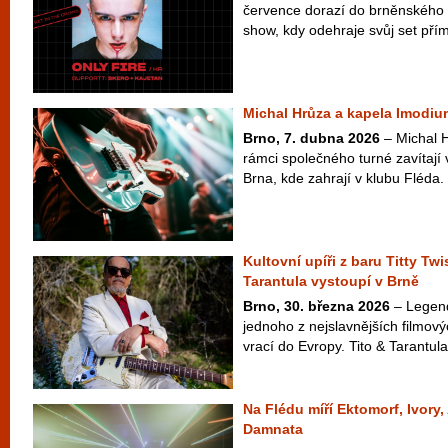
července dorazí do brněnského 
show, kdy odehraje svůj set přím
Michal Hrůza a kapela Imodiu
Brno, 7. dubna 2026
– Michal 
rámci společného turné zavítají 
Brna, kde zahrají v klubu Fléda
Kultovní upíři z baru Titty Twi
Tarantula vystoupí v Brně
Brno, 30. března 2026
– Legend
jednoho z nejslavnějších filmový
vrací do Evropy. Tito & Tarantula
Na Flédu míří Ektomorf, Ivory
Damnata