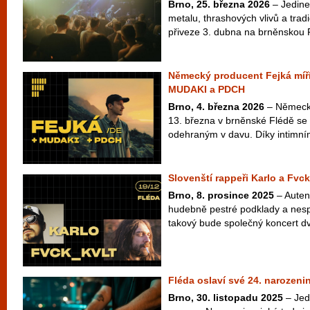
Brno, 25. března 2026
– Jedine
metalu, thrashových vlivů a tra
přiveze 3. dubna na brněnskou 
Německý producent Fejká míří
MUDAKI a PDCH
Brno, 4. března 2026
– Německý
13. března v brněnské Flédě se
odehraným v davu. Díky intimním
Slovenští rappeři Karlo a Fvck
Brno, 8. prosince 2025
– Autent
hudebně pestré podklady a nes
takový bude společný koncert dv
Fléda oslaví své 24. narozeni
Brno, 30. listopadu 2025
– Jedn