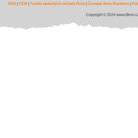
RSS
|
CCB
|
Tvorba webových stránek Brno
|
Časopis Brno Business
|
Fot
Copyright © 2024 www.iBrno.c