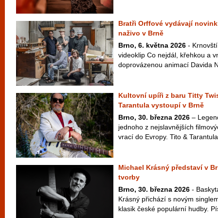
Bratři Orffové vydávají novink
naživo v Brně
Brno, 6. května 2026
- Krnovští
videoklip Co nejdál, křehkou a v
doprovázenou animací Davida Najb
Kultovní upíři z baru Titty Twi
Tarantula vystoupí v Brně
Brno, 30. března 2026
– Legend
jednoho z nejslavnějších filmový
vrací do Evropy. Tito & Tarantula
Michael Krásný představí v B
tvorby
Brno, 30. března 2026
- Baskyt
Krásný přichází s novým singlem
klasik české populární hudby. Pí