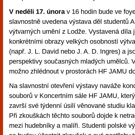
V neděli 17. února
v 16 hodin bude ve fo
slavnostně uvedena výstava děl studentů 
výtvarných umění z Lodže. Vystavená díla 
konkrétními obrazy velkých osobností výtv
(např. J. L. David nebo J. A. D. Ingres) a j
perspektivy současných mladých umělců. 
možno zhlédnout v prostorách HF JAMU do 
Na slavnostní otevření výstavy naváže kon
souborů v Koncertním sále HF JAMU, který
završí své týdenní úsilí věnované studiu kla
Při zkouškách těchto souborů dojde k netrad
mezi hudebníky a malíři. Studenti polské 