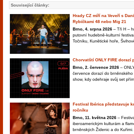
Související články:
Hrady CZ míří na Veveří s Dan
Rybičkami 48 nebo Mig 21
Brno, 4. srpna 2026
– Tři H – hr
putovní hudebně-kulturní festiva
Točníku, Kunětické hoře, Švihově
Chorvatští ONLY FIRE dorazí 
Brno, 2. července 2026
– ONLY 
července dorazí do brněnského 
show, kdy odehraje svůj set přím
Festival Ibérica představuje 
ročníku
Brno, 11. května 2026
– Festiva
iberoamerickým kulturám a flam
brněnských Židenic a do Kuřimi.