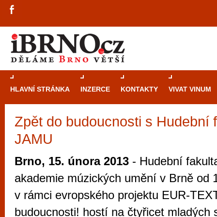
HLAVNÍ STRÁNKA
INZERCE
KONTAKTY
VIVAT VINUM
Zpět do budoucnosti s Hudební f
Průvodce
kasi
JAMU
Brně: Od rulet
automaty
Brno, 15. února 2013
- Hudební fakult
Brno je měs
akademie múzických umění v Brně od 1
zajímavé p
v rámci evropského projektu EUR-TEXT
restaurace, div
budoucnosti! hostí na čtyřicet mladých
Mimo jiné je ale také místem, kde si můžet