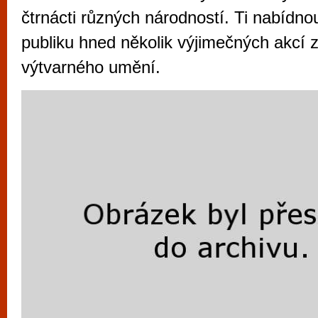
vyzkoušet různé kasinové hry. V neustál
čtrnácti různých národností. Ti nabídn
metropoli naleznete širokou nabídku her o
publiku hned několik výjimečných akcí z
po moderní automaty jak pro pravidelné n
výtvarného umění.
příležitostné hráče. V...