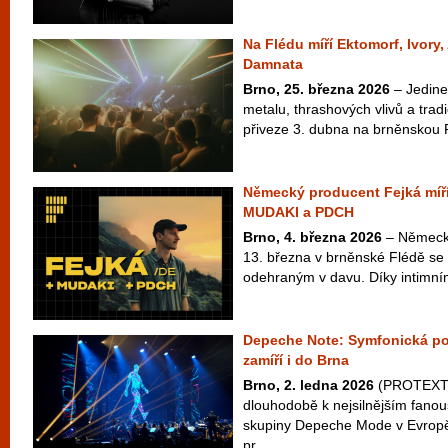
Na Flédu míří Ektomorf, Ivory
Damnata
Brno, 25. března 2026
– Jedine
metalu, thrashových vlivů a tra
přiveze 3. dubna na brněnskou 
Německý producent Fejká míří
MUDAKI a PDCH
Brno, 4. března 2026
– Německý
13. března v brněnské Flédě se
odehraným v davu. Díky intimním
Depeche Note: Symfonická po
zamíří i do Brna
Brno, 2. ledna 2026
(PROTEXT) 
dlouhodobě k nejsilnějším fan
skupiny Depeche Mode v Evropě
pr...