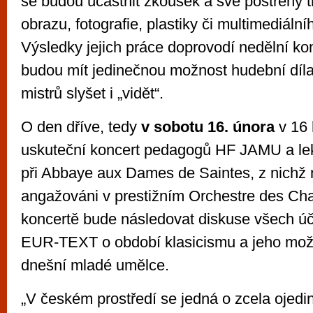
se budou účastnit zkoušek a své postřehy t
obrazu, fotografie, plastiky či multimediál
Výsledky jejich práce doprovodí nedělní kon
budou mít jedinečnou možnost hudební díla 
mistrů slyšet i „vidět“.
O den dříve, tedy
v sobotu 16. února
v 16 
uskuteční koncert pedagogů HF JAMU a lek
při Abbaye aux Dames de Saintes, z nichž 
angažováni v prestižním Orchestre des C
koncertě bude následovat diskuse všech úč
EUR-TEXT o období klasicismu a jeho mož
dnešní mladé umělce.
„V českém prostředí se jedná o zcela ojedině