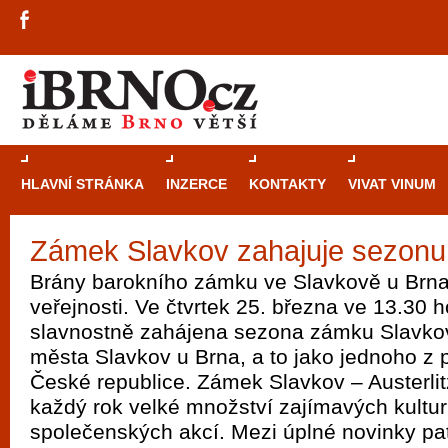
HLAVNÍ STRÁNKA
INZERCE
KONTAKTY
VIVAT VINUM
Zámek Slavkov zahajuje sezonu
Průvodce
kasi
Brány barokního zámku ve Slavkově u Brna 
Brně: Od rulet
veřejnosti. Ve čtvrtek 25. března ve 13.30 
automaty
slavnostně zahájena sezona zámku Slavkov 
města Slavkov u Brna, a to jako jednoho z
Brno je měs
České republice. Zámek Slavkov – Austerlitz
zajímavé p
každý rok velké množství zajímavých kultur
restaurace, div
společenských akcí. Mezi úplné novinky pat
Mimo jiné je ale také místem, kde si můžet