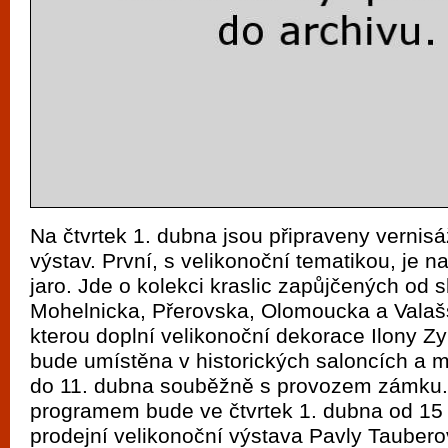
Na čtvrtek 1. dubna jsou připraveny vernis
výstav. První, s velikonoční tematikou, je n
jaro. Jde o kolekci kraslic zapůjčených od s
Mohelnicka, Přerovska, Olomoucka a Valaš
kterou doplní velikonoční dekorace Ilony Z
bude umístěna v historických saloncích a mů
do 11. dubna souběžně s provozem zámku
programem bude ve čtvrtek 1. dubna od 15
prodejní velikonoční výstava Pavly Tauber