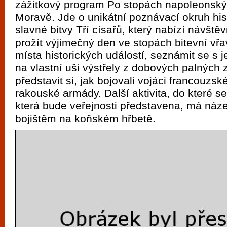
zážitkový program Po stopách napoleonský
vyzkoušet různé kasinové hry. V neustál
Moravě. Jde o unikátní poznávací okruh his
metropoli naleznete širokou nabídku her o
slavné bitvy Tří císařů, který nabízí návšt
po moderní automaty jak pro pravidelné n
prožít výjimečný den ve stopách bitevní vřa
příležitostné hráče. V...
místa historických událostí, seznámit se s jej
na vlastní uši výstřely z dobových palných 
představit si, jak bojovali vojáci francouzsk
rakouské armády. Další aktivita, do které s
která bude veřejnosti představena, má ná
bojištěm na koňském hřbetě.