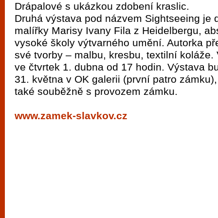
Drápalové s ukázkou zdobení kraslic.
Druhá výstava pod názvem Sightseeing je 
malířky Marisy Ivany Fila z Heidelbergu, a
vysoké školy výtvarného umění. Autorka pře
své tvorby – malbu, kresbu, textilní koláže
ve čtvrtek 1. dubna od 17 hodin. Výstava b
31. května v OK galerii (první patro zámku)
také souběžně s provozem zámku.
www.zamek-slavkov.cz