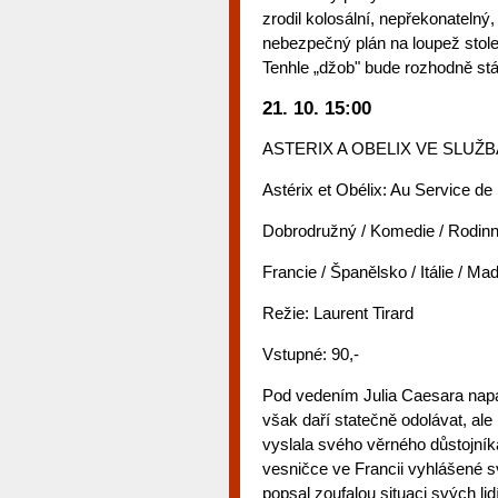
zrodil kolosální, nepřekonatelný
nebezpečný plán na loupež stole
Tenhle „džob" bude rozhodně stát
21. 10. 15:00
ASTERIX A OBELIX VE SLUŽB
Astérix et Obélix: Au Service d
Dobrodružný / Komedie / Rodinn
Francie / Španělsko / Itálie / M
Režie: Laurent Tirard
Vstupné: 90,-
Pod vedením Julia Caesara napad
však daří statečně odolávat, ale
vyslala svého věrného důstojník
vesničce ve Francii vyhlášené 
popsal zoufalou situaci svých li