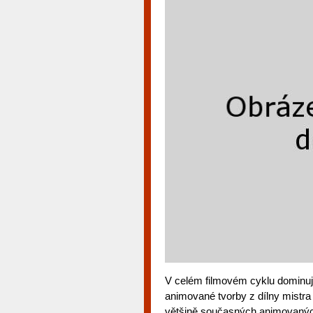
V celém filmovém cyklu dominuj
animované tvorby z dílny mistra 
většině současných animovaných