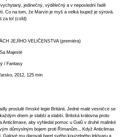
, vychytaný, jedinečný, výdělečný a v neposlední řadě
tí. Co na tom, že Marvin je myš a velká loupež je sýrová.
 za to! (csfd)
ÁCH JEJÍHO VELIČENSTVA (premiéra)
e Sa Majesté
ý / Fantasy
aďarsko, 2012, 125 min
ly proslulé římské legie Británii. Jedné malé vesničce se
 každým dnem je slabší a slabší. Britská královna proto
a Anticlimaxe, aby vyhledal pomoc u Galů v druhé malinké
svým důmyslným bojem proti Římanům... Když Anticlimax
dí, Galové mu darovali barel svého kouzelného lektvaru a