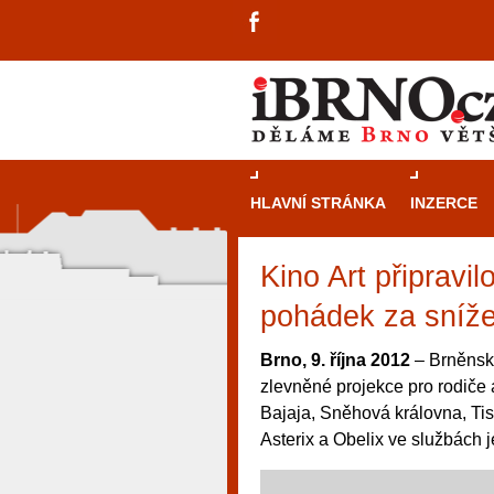
HLAVNÍ STRÁNKA
INZERCE
Kino Art připravil
pohádek za sníž
Brno, 9. října 2012
– Brněnské
zlevněné projekce pro rodiče 
Bajaja, Sněhová královna, Tis
Asterix a Obelix ve službách j
návštěvníky, tak pro příležitostné h