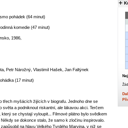
K
o pohádek (64 minut)
rodinná komedie (47 minut)
nsko, 1986,
ta, Petr Nárožný, Vlastimil Hašek, Jan Faltýnek
Nej
pohádka (17 minut)
Žád
Dal
Při
 třech myšácích žijících v biografu. Jednoho dne se
světa a podniknout riskantní, ale lákavou akci. Terčem
 který se chystají vyloupit... Filmové plátno bylo svědkem
Někdy se dokonce stalo, že samo k zločinu inspirovalo.
é zapůsobil na hlavu Velkého Tvrdého Marvina, v níž se