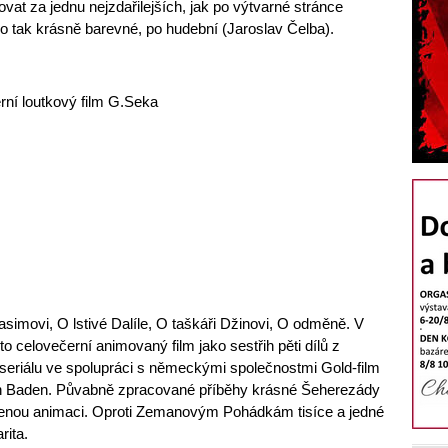
t za jednu nejzdařilejších, jak po výtvarné stránce
o tak krásně barevné, po hudební (Jaroslav Čelba).
ní loutkový film G.Seka
simovi, O lstivé Dalíle, O taškáři Džinovi, O odměně. V
to celovečerní animovaný film jako sestřih pěti dílů z
eriálu ve spolupráci s německými společnostmi Gold-film
 Baden. Půvabně zpracované příběhy krásné Šeherezády
eslenou animaci. Oproti Zemanovým Pohádkám tisíce a jedné
rita.