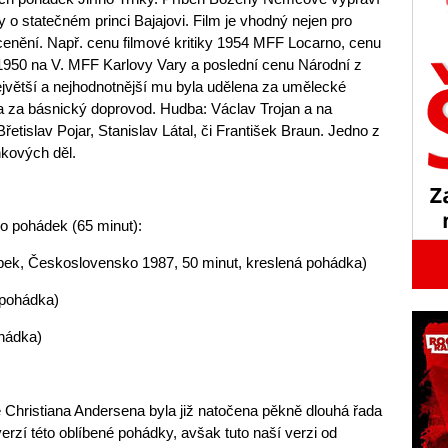
 o statečném princi Bajajovi. Film je vhodný nejen pro
cenění. Např. cenu filmové kritiky 1954 MFF Locarno, cenu
m 1950 na V. MFF Karlovy Vary a poslední cenu Národní z
ejvětší a nejhodnotnější mu byla udělena za umělecké
 a za básnický doprovod. Hudba: Václav Trojan a na
Břetislav Pojar, Stanislav Látal, či František Braun. Jedno z
rnkových děl.
ohádek (65 minut):
pek, Československo 1987, 50 minut, kreslená pohádka)
 pohádka)
ohádka)
Christiana Andersena byla již natočena pěkně dlouhá řada
rzí této oblíbené pohádky, avšak tuto naší verzi od