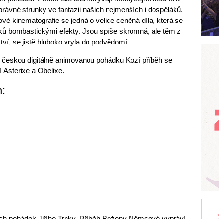
právné strunky ve fantazii našich nejmenších i dospěláků.
tové kinematografie se jedná o velice ceněná díla, která se
áků bombastickými efekty. Jsou spíše skromná, ale těm z
tství, se jistě hluboko vryla do podvědomí.
u českou digitálně animovanou pohádku Kozí příběh se
 Asterixe a Obelixe.
n:
ých pohádek Jiřího Trnky. Příběh Boženy Němcové vypráví