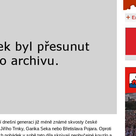
Celý článek...
E
í dnešní generaci již méně známé skvosty české
Jiřího Trnky, Garika Seka nebo Břetislava Pojara. Oproti
 pohádek v sobě tato díla skrývají neobyčejné kouzlo a