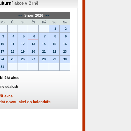
ulturní
akce v Brně
<<
Srpen 2026
>>
Po
Út
St
Čt
Pá
So
Ne
1
2
3
4
5
6
7
8
9
10
11
12
13
14
15
16
17
18
19
20
21
22
23
24
25
26
27
28
29
30
31
bližší akce
né události
ší akce
dat novou akci do kalendáře