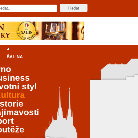
ŠALINA
rno
usiness
votní styl
ultura
storie
jímavosti
port
outěže