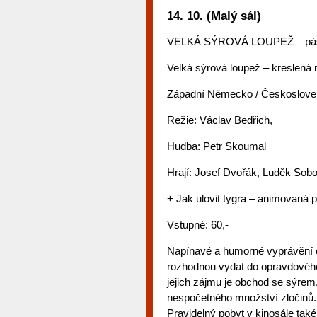
14. 10. (Malý sál)
VELKÁ SÝROVÁ LOUPEŽ – pásm
Velká sýrová loupež – kreslená 
Západní Německo / Českoslove
Režie: Václav Bedřich,
Hudba: Petr Skoumal
Hrají: Josef Dvořák, Luděk Sobo
+ Jak ulovit tygra – animovaná 
Vstupné: 60,-
Napínavé a humorné vyprávění o
rozhodnou vydat do opravdového 
jejich zájmu je obchod se sýrem,
nespočetného množství zločinů. 
Pravidelný pobyt v kinosále tak