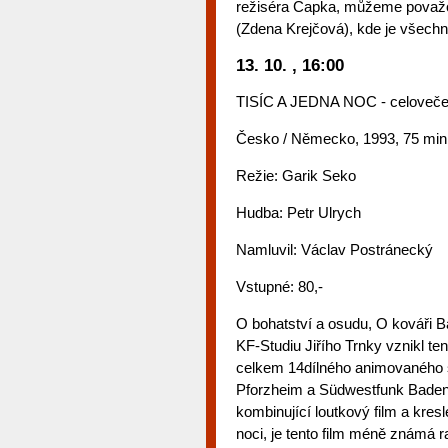
režiséra Čapka, můžeme považova
(Zdena Krejčová), kde je všechn
13. 10. , 16:00
TISÍC A JEDNA NOC - celovečer
Česko / Německo, 1993, 75 min
Režie: Garik Seko
Hudba: Petr Ulrych
Namluvil: Václav Postránecký
Vstupné: 80,-
O bohatství a osudu, O kováři Ba
KF-Studiu Jiřího Trnky vznikl ten
celkem 14dílného animovaného s
Pforzheim a Südwestfunk Baden
kombinující loutkový film a kr
noci, je tento film méně známá ra