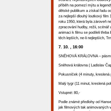
příběh na pomezí mýtu a legendy
dětské publikum a získal řadu o
za nejlepší dlouhý loutkový fil
roku 1950, která byla zároveň n
zpracování hudby, režii, scénář
animaci k filmu se podíleli třeba 
těch lepších, ne-li nejlepších, T
7. 10. , 16:00
SNĚHOVÁ KRÁLOVNA – pásmo p
Sněhová královna ( Ladislav Ča
Pokusníček (4 minuty, kreslená
Malý tygr (11 minut, kreslená p
Vstupné: 80,-
Podle známé předlohy od Hanse 
jak filmových tak animovaných ve