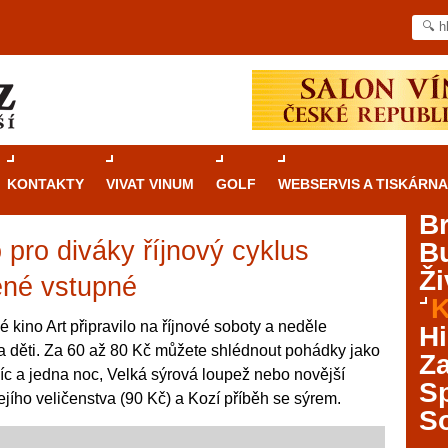
KONTAKTY
VIVAT VINUM
GOLF
WEBSERVIS A TISKÁRNA
B
o pro diváky říjnový cyklus
B
Průvodce
kasinovými hrami v Brně: Od
Ži
rulety po video automaty
ené vstupné
K
Brno je městem známým pro zajímavé památky, skvělé
 kino Art připravilo na říjnové soboty a neděle
Hi
restaurace, divadla a univerzity. Mimo jiné je ale také
a děti. Za 60 až 80 Kč můžete shlédnout pohádky jako
Za
místem, kde si můžete legálně a bezpečně vyzkoušet
íc a jedna noc, Velká sýrová loupež nebo novější
různé kasinové hry. V neustále kvetoucí moravské
S
ejího veličenstva (90 Kč) a Kozí příběh se sýrem.
metropoli naleznete širokou nabídku her od klasické
S
rulety až po moderní automaty jak pro pravidelné
ráče. V...