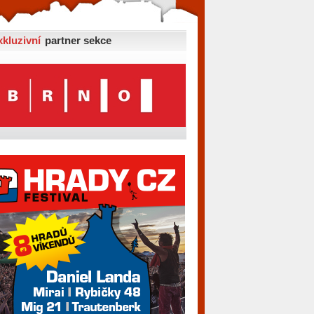
xkluzivní
partner sekce