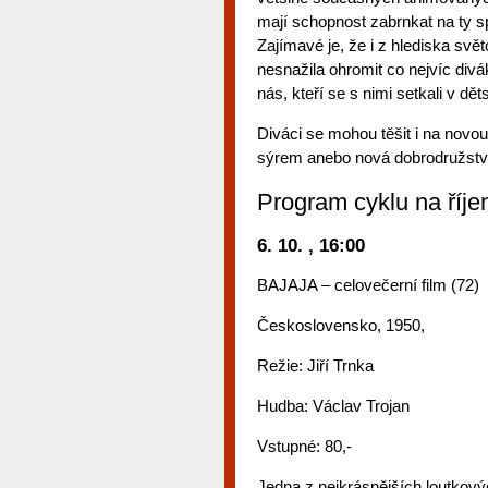
mají schopnost zabrnkat na ty s
Zajímavé je, že i z hlediska svě
nesnažila ohromit co nejvíc div
nás, kteří se s nimi setkali v dě
Diváci se mohou těšit i na novo
sýrem anebo nová dobrodružství
Program cyklu na říje
6. 10. , 16:00
BAJAJA – celovečerní film (72)
Československo, 1950,
Režie: Jiří Trnka
Hudba: Václav Trojan
Vstupné: 80,-
Jedna z nejkrásnějších loutkov