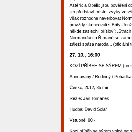
Astérix a Obélix jsou pověřeni d
jim představí místní zvyky ve v
však rozhodne naverbovat Norma
provždy skoncovali s Brity. Jenž
někde zaslechli přísloví: „Strach 
Normanďani a Římané se zamota
záleží spása národa... (oficiální t
27. 10., 16:00
KOZÍ PŘÍBEH SE SÝREM (prem
Animovaný / Rodinný / Pohádka
Česko, 2012, 85 min
Režie: Jan Tománek
Hudba: David Solař
Vstupné: 80,-
Kozí příběh se sýrem volně nava