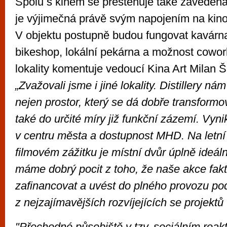
Spolu s kinem se přestěhuje také zavedená 
je výjimečná právě svým napojením na kino
V objektu postupně budou fungovat kavárna
bikeshop, lokální pekárna a možnost cowor
lokality komentuje vedoucí Kina Art Milan 
„Zvažovali jsme i jiné lokality. Distillery ná
nejen prostor, který se dá dobře transformov
také do určité míry již funkční zázemí. Vynik
v centru města a dostupnost MHD. Na letní
filmovém zážitku je místní dvůr úplně ideá
máme dobrý pocit z toho, že naše akce fak
zafinancovat a uvést do plného provozu po
z nejzajímavějších rozvíjejících se projektů
"Přechodné působiště v tzv. sociálním reakto