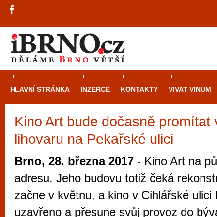
HLAVNÍ STRÁNKA
INZERCE
KONTAKTY
VIVAT VINUM
Kino Art bude dočasně promítat
Průvodce
kasi
lihovaru na Pekařské ulici
Brně: Od rulet
automaty
Brno, 28. března 2017
- Kino Art na p
Brno je měs
adresu. Jeho budovu totiž čeká rekonst
zajímavé p
začne v květnu, a kino v Cihlářské ulici
restaurace, div
uzavřeno a přesune svůj provoz do býva
Mimo jiné je ale také místem, kde si můžet