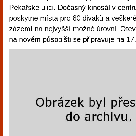
vyzkoušet různé kasinové hry. V neustál
Pekařské ulici. Dočasný kinosál v centru
metropoli naleznete širokou nabídku her o
poskytne místa pro 60 diváků a veškeré
po moderní automaty jak pro pravidelné n
zázemí na nejvyšší možné úrovni. Otevř
příležitostné hráče. V...
na novém působišti se připravuje na 17.