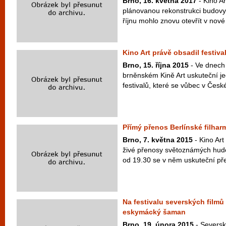
Brno, 16. května 2017
- Kino Ar
plánovanou rekonstrukci budovy v
říjnu mohlo znovu otevřít v nové
Kino Art právě obsadil festiv
Brno, 15. října 2015
- Ve dnech 
brněnském Kině Art uskuteční je
festivalů, které se vůbec v České
Přímý přenos Berlínské filhar
Brno, 7. května 2015
- Kino Art
živé přenosy světoznámých hude
od 19.30 se v něm uskuteční přen
Na festivalu severských filmů 
eskymácký šaman
Brno, 19. února 2015
- Seversk