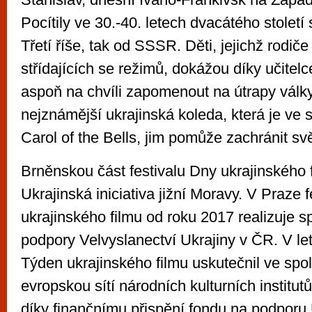
Pocítily ve 30.-40. letech dvacátého století 
Třetí říše, tak od SSSR. Děti, jejichž rodiče
střídajících se režimů, dokážou díky učitelc
aspoň na chvíli zapomenout na útrapy války
nejznámější ukrajinská koleda, která je ve
Carol of the Bells, jim pomůže zachránit svě
Brněnskou část festivalu Dny ukrajinského 
Ukrajinská iniciativa jižní Moravy. V Praze 
ukrajinského filmu od roku 2017 realizuje s
podpory Velvyslanectví Ukrajiny v ČR. V le
Týden ukrajinského filmu uskutečnil ve spol
evropskou sítí národních kulturních institu
díky finančnímu přispění fondu na podporu 