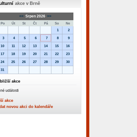
ulturní
akce v Brně
<<
Srpen 2026
>>
Po
Út
St
Čt
Pá
So
Ne
1
2
3
4
5
6
7
8
9
10
11
12
13
14
15
16
17
18
19
20
21
22
23
24
25
26
27
28
29
30
31
bližší akce
né události
ší akce
dat novou akci do kalendáře