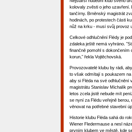
Nejstarší hudební klub svého dru
kolovaly zvěsti o jeho uzavření. L
tančírny. Brněnský magistrát z
hodinách, po protestech části ku
nůž na krku - musí svůj provoz uz
Celkové odhlučnění Flédy je pod
zdaleka ještě nemá vyhráno. "Stá
finančně pomohl s dokončením ce
korun," řekla Vojtěchovská.
Provozovatelé klubu by rádi, aby
to však odmítají s poukazem na 
aby si Fléda na své odhlučnění v
magistrátu Stanislav Michalík p
letos zcela jistě nebude mít pen
se nyní za Flédu veřejně berou,
věnovat na potřebné stavební úp
Historie klubu Fléda sahá do ro
Wiener Fledermause a nesl náze
prvním klubem ve městě, kde se z