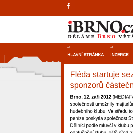
HLAVNÍ STRÁNKA
INZERCE
Fléda startuje sez
sponzorů částečn
Brno, 12. září 2012
(MEDIAFAX
společností umožnily majitel
hudebního klubu. Ve středu to
peníze poskytla společnost St
Dělníci podle mluvčí v klubu pr
návštěvníky, tak pro příležitostné h
odhlučnění klubu ještě před 