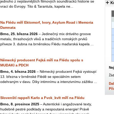
jednoho z nejslavnějších filmových soundtracků historie se
K
vrací do Evropy. Tito & Tarantula, kapela ne...
Na Flédu míří Ektomorf, Ivory, Asylum Road i Memoria
Damnata
Brno, 25. března 2026
– Jedinečný mix drtivého groove
metalu, thrashových vlivů a tradičních romských prvků
přiveze 3. dubna na brněnskou Flédu maďarská kapela ...
Německý producent Fejká míří na Flédu spolu s
MUDAKI a PDCH
Nej
Brno, 4. března 2026
– Německý producent Fejká vystoupí
Žád
13. března v brněnské Flédě se speciálním setem
odehraným v davu. Díky intimnímu a intenzivnímu zážitku ...
Dal
Při
Slovenští rappeři Karlo a Fvck_kvlt míří na Flédu
Brno, 8. prosince 2025
– Autentické i angažované texty,
hudebně pestré podklady a nespoutaná energie! Právě