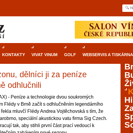
KONTAKTY
VIVAT VINUM
GOLF
WEBSERVIS A TISKÁRNA
B
onu, dělníci ji za peníze
B
Průvodce
kasinovými hrami v Brně: Od
Ži
rulety po video automaty
ě odhlučnili
K
Brno je městem známým pro zajímavé památky, skvělé
) - Peníze a technologie dvou soukromých
Hi
restaurace, divadla a univerzity. Mimo jiné je ale také
ům Flédy v Brně začít s odhlučněním legendárního
Za
místem, kde si můžete legálně a bezpečně vyzkoušet
 řekla mluvčí Flédy Andrea Vojtěchovská s tím, že
různé kasinové hry. V neustále kvetoucí moravské
S
arobrno, speciální akustickou vatu firma Sig Czech.
metropoli naleznete širokou nabídku her od klasické
S
acují tak, aby stihli první část prací vedoucí k
rulety až po moderní automaty jak pro pravidelné
ráče. V...
pátečním zahájením nové sezony.