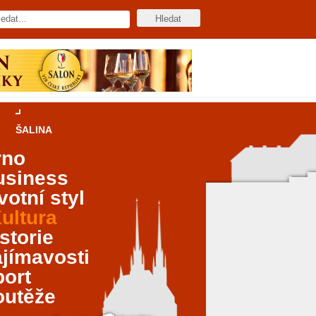
ŠALINA
rno
usiness
votní styl
ultura
storie
jímavosti
port
outěže