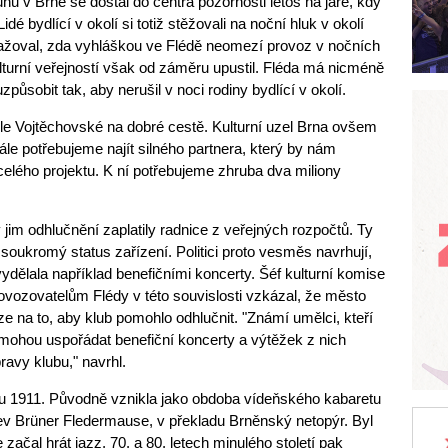
hu v Brně se dostal do centra pozornosti letos na jaře, kdy
idé bydlící v okolí si totiž stěžovali na noční hluk v okolí
važoval, zda vyhláškou ve Flédě neomezí provoz v nočních
lturní veřejností však od záměru upustil. Fléda má nicméně
působit tak, aby nerušil v noci rodiny bydlící v okolí.
le Vojtěchovské na dobré cestě. Kulturní uzel Brna ovšem
le potřebujeme najít silného partnera, který by nám
lého projektu. K ní potřebujeme zhruba dva miliony
 jim odhlučnění zaplatily radnice z veřejných rozpočtů. Ty
soukromý status zařízení. Politici proto vesměs navrhují,
ydělala například benefičními koncerty. Šéf kulturní komise
rovozovatelům Flédy v této souvislosti vzkázal, že město
íze na to, aby klub pomohlo odhlučnit. "Známí umělci, kteří
 mohou uspořádat benefiční koncerty a výtěžek z nich
ravy klubu," navrhl.
ku 1911. Původně vznikla jako obdoba vídeňského kabaretu
v Brüner Fledermause, v překladu Brněnský netopýr. Byl
ačal hrát jazz, 70. a 80. letech minulého století pak