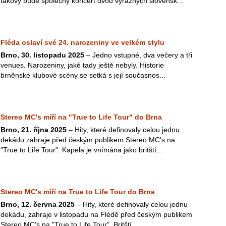
takový bude společný koncert dvou výrazných slovensk...
Fléda oslaví své 24. narozeniny ve velkém stylu
Brno, 30. listopadu 2025
– Jedno vstupné, dva večery a tři
venues. Narozeniny, jaké tady ještě nebyly. Historie
brněnské klubové scény se setká s její současnos...
Stereo MC's míří na "True to Life Tour" do Brna
Brno, 21. října 2025
– Hity, které definovaly celou jednu
dekádu zahraje před českým publikem Stereo MC's na
"True to Life Tour". Kapela je vnímána jako britští...
Stereo MC's míří na True to Life Tour do Brna
Brno, 12. června 2025
– Hity, které definovaly celou jednu
dekádu, zahraje v listopadu na Flédě před českým publikem
Stereo MC's na "True to Life Tour". Britští...