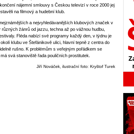
o skončení nájemní smlouvy s Českou televizí v roce 2000 jej
tavěli na filmový a hudební klub.
z nejznámějších a nejvyhledávanějších klubových značek v
y různých žánrů od jazzu, techna až po vážnou hudbu,
festivaly. Fléda nabízí své programy každý den, v týdnu je
V okolí klubu ve Štefánikově ulici, hlavní tepně z centra do
avidelně rušno. K problémům s veřejným pořádkem se
dy má svá stanoviště řada pouličních prostitutek.
Jiří Nováček, ilustrační foto: Kryštof Turek