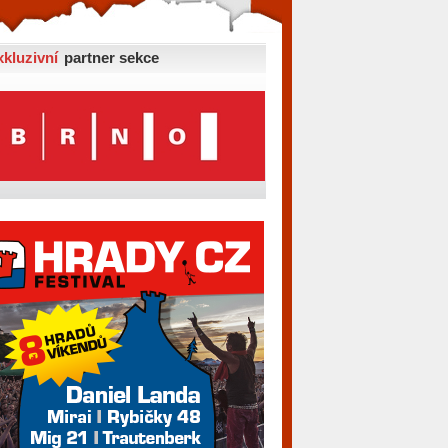
xkluzivní
partner sekce