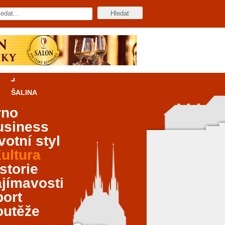
ŠALINA
rno
usiness
votní styl
ultura
storie
jímavosti
port
outěže