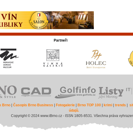
Partneři
k Brno
|
Časopis Brno Business
|
Fotogalerie
|
Brno TOP 100
|
krimi
|
trends
|
s
údajů.
Copyright © 2024 www.iBrno.cz - ISSN 1805-8531. Všechna práva vyhraze