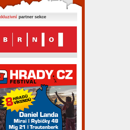
xkluzivní
partner sekce