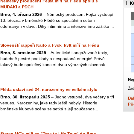
Německý producent Fejká míří na Flédu spolu s
K
MUDAKI a PDCH
Brno, 4. března 2026
– Německý producent Fejká vystoupí
13. března v brněnské Flédě se speciálním setem
odehraným v davu. Díky intimnímu a intenzivnímu zážitku ...
Slovenští rappeři Karlo a Fvck_kvlt míří na Flédu
Brno, 8. prosince 2025
– Autentické i angažované texty,
hudebně pestré podklady a nespoutaná energie! Právě
takový bude společný koncert dvou výrazných slovensk...
Nej
Žád
Fléda oslaví své 24. narozeniny ve velkém stylu
Brno, 30. listopadu 2025
– Jedno vstupné, dva večery a tři
Dal
venues. Narozeniny, jaké tady ještě nebyly. Historie
Při
brněnské klubové scény se setká s její současnos...
Stereo MC's míří na "True to Life Tour" do Brna