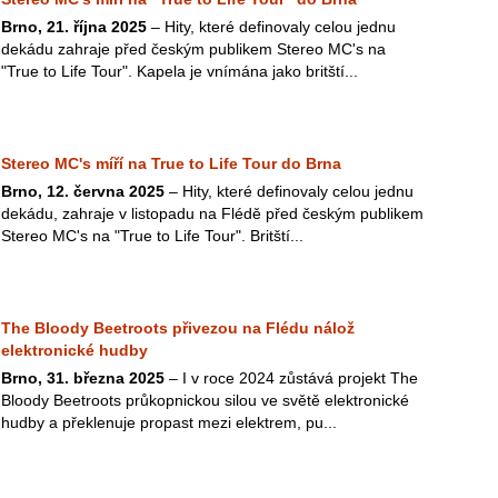
Brno, 21. října 2025
– Hity, které definovaly celou jednu
dekádu zahraje před českým publikem Stereo MC's na
"True to Life Tour". Kapela je vnímána jako britští...
Stereo MC's míří na True to Life Tour do Brna
Brno, 12. června 2025
– Hity, které definovaly celou jednu
dekádu, zahraje v listopadu na Flédě před českým publikem
Stereo MC's na "True to Life Tour". Britští...
The Bloody Beetroots přivezou na Flédu nálož
elektronické hudby
Brno, 31. března 2025
– I v roce 2024 zůstává projekt The
Bloody Beetroots průkopnickou silou ve světě elektronické
hudby a překlenuje propast mezi elektrem, pu...