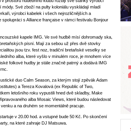
 v prostoru hudebního klubu rozbijí své stánky výrobci
ejší módy. Své zboží na pulty koloniálu vyskládají mladí
erkaři, výrobci kabelek i všech nejrozličnějších a
 spolupráci s Alliance française v rámci festivalu Bonjour
francouzské kapele IMG. Ve své hudbě mísí dohromady ska,
 bretaňských písní. Mají za sebou už přes dvě stovky
ialitou jsou tzv. fest noz, tradiční bretaňské veselky se
ledního alba, které vyšlo v minulém roce, je mnohem více
etaňské folkové hudby je stále značně patrný a dodává IMG
rnc.
stické duo Calm Season, za kterým stojí zpěvák Adam
stitutes) a Tereza Kovalová (ex Republic of Two,
átkem letošního roku vypustili hned dvě skladby, Make
připravovaného alba Mosaic Views, které budou následovat
 už venku a na druhém se momentálně pracuje.
startuje v 20.00 hod. a vstupné bude 50 Kč. Po skončení
party, na které zahraje DJ Matsuwa.