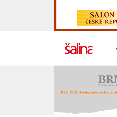
RSS
|
CCB
|
Tvorba webových stráne