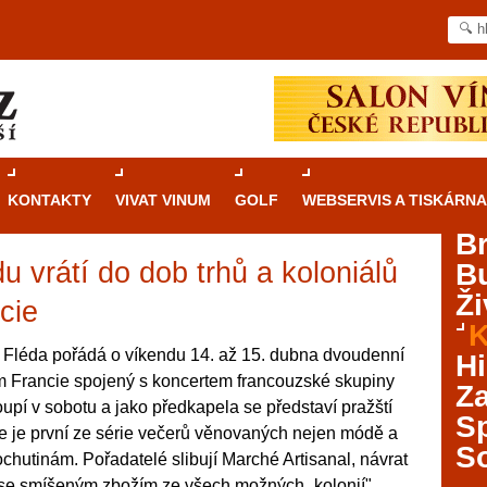
KONTAKTY
VIVAT VINUM
GOLF
WEBSERVIS A TISKÁRNA
B
u vrátí do dob trhů a koloniálů
B
Průvodce
kasinovými hrami v Brně: Od
Ži
rulety po video automaty
cie
K
Brno je městem známým pro zajímavé památky, skvělé
 Fléda pořádá o víkendu 14. až 15. dubna dvoudenní
Hi
restaurace, divadla a univerzity. Mimo jiné je ale také
em Francie spojený s koncertem francouzské skupiny
Za
místem, kde si můžete legálně a bezpečně vyzkoušet
upí v sobotu a jako předkapela se představí pražští
různé kasinové hry. V neustále kvetoucí moravské
S
 je první ze série večerů věnovaných nejen módě a
metropoli naleznete širokou nabídku her od klasické
S
pochutinám. Pořadatelé slibují Marché Artisanal, návrat
rulety až po moderní automaty jak pro pravidelné
ráče. V...
se smíšeným zbožím ze všech možných „kolonií".