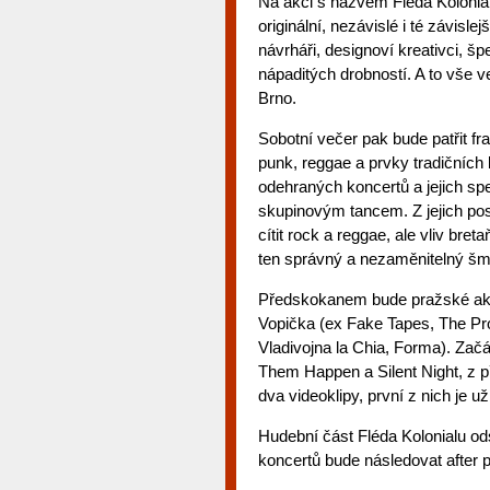
Na akci s názvem Fléda Kolonial
originální, nezávislé i té závisl
návrháři, designoví kreativci, šp
nápaditých drobností. A to vše ve
Brno.
Sobotní večer pak bude patřit 
punk, reggae a prvky tradičních
odehraných koncertů a jejich spec
skupinovým tancem. Z jejich pos
cítit rock a reggae, ale vliv br
ten správný a nezaměnitelný šm
Předskokanem bude pražské aku
Vopička (ex Fake Tapes, The Pro
Vladivojna la Chia, Forma). Zač
Them Happen a Silent Night, z 
dva videoklipy, první z nich je
Hudební část Fléda Kolonialu od
koncertů bude následovat after 