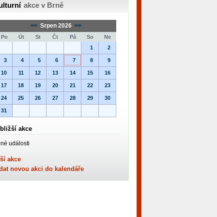
ulturní
akce v Brně
<<
Srpen 2026
>>
Po
Út
St
Čt
Pá
So
Ne
1
2
3
4
5
6
7
8
9
10
11
12
13
14
15
16
17
18
19
20
21
22
23
24
25
26
27
28
29
30
31
bližší akce
né události
ší akce
dat novou akci do kalendáře