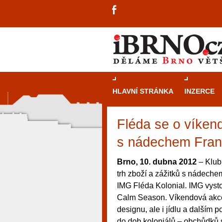
HLAVNÍ STRÁNKA
INZERCE
Fléda se o víkend
s nádechem Fran
Brno, 10. dubna 2012
– Klub
trh zboží a zážitků s nádech
IMG Fléda Kolonial. IMG vysto
Calm Season. Víkendová akce
designu, ale i jídlu a dalším 
návštěvníky, tak pro příležitostné h
do dob koloniálů – obchůdků 