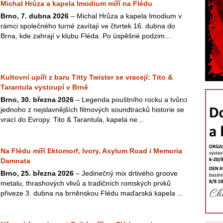
Michal Hrůza a kapela Imodium míří na Flédu
Brno, 7. dubna 2026
– Michal Hrůza a kapela Imodium v
rámci společného turné zavítají ve čtvrtek 16. dubna do
Brna, kde zahrají v klubu Fléda. Po úspěšné podzim...
Kultovní upíři z baru Titty Twister se vracejí: Tito &
Tarantula vystoupí v Brně
Brno, 30. března 2026
– Legenda pouštního rocku a tvůrci
jednoho z nejslavnějších filmových soundtracků historie se
vrací do Evropy. Tito & Tarantula, kapela ne...
Na Flédu míří Ektomorf, Ivory, Asylum Road i Memoria
Damnata
Brno, 25. března 2026
– Jedinečný mix drtivého groove
metalu, thrashových vlivů a tradičních romských prvků
přiveze 3. dubna na brněnskou Flédu maďarská kapela ...