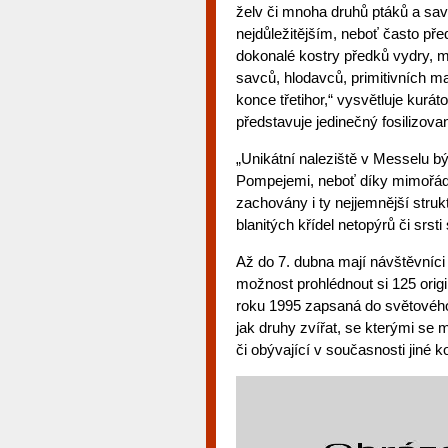
želv či mnoha druhů ptáků a sav
nejdůležitějším, neboť často před
dokonalé kostry předků vydry, m
savců, hlodavců, primitivních m
konce třetihor,“ vysvětluje kurá
představuje jedinečný fosilizova
„Unikátní naleziště v Messelu 
Pompejemi, neboť díky mimořád
zachovány i ty nejjemnější struk
blanitých křídel netopýrů či srs
Až do 7. dubna mají návštěvníci
možnost prohlédnout si 125 origi
roku 1995 zapsaná do světového
jak druhy zvířat, se kterými se
či obývající v současnosti jiné 