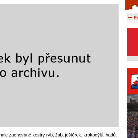
Celý článek...
E
nale zachované kostry ryb, žab, ještěrek, krokodýlů, hadů,