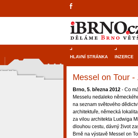
HLAVNÍ STRÁNKA
INZERCE
Messel on Tour -
Brno, 5. března 2012
- Co má
Messelu nedaleko německého 
na seznam světového dědictv
architektuře, německá lokalit
za vilou architekta Ludwiga M
dlouhou cestu, dávný život za
Brně na výstavě Messel on To
návštěvníky, tak pro příležitostné h