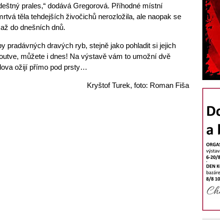
 deštný prales,“ dodává Gregorová. Příhodné místní
tvá těla tehdejších živočichů nerozložila, ale naopak se
 až do dnešních dnů.
uby pradávných dravých ryb, stejně jako pohladit si jejich
loutve, můžete i dnes! Na výstavě vám to umožní dvě
lova ožijí přímo pod prsty…
Kryštof Turek, foto: Roman Fiša