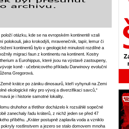
položí otázku, kde se na evropském kontinentě vzali
žní polokouli, jako krokodýli, mravenečník, tapír, lemur či
ožení kontinentů bylo v geologické minulosti rozdílné a
žnily migraci faun z kontinentu na kontinent. Kostry
therium a Eurohippus, které jsou na výstavě zastoupeny,
a vývoje koně - učebnicového příkladu Darwinovy evoluční
y Růžena Gregorová.
 Země krátce po zániku dinosaurů, kteří vyhynuli na Zemi
olné ekologické niky pro vývoj a diverzifikaci savců,“
mavá je i historie samotné lokality.
elomu druhohor a třetihor docházelo k rozsáhlé sopečné
obě zanechaly řadu kráterů, z nichž jeden se před 47
ského příběhu. „Kráter postupně zaplavila voda a vzniklo
e pokryly rostlinstvem a jezero se stalo domovem mnoha