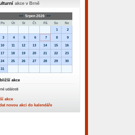
ulturní
akce v Brně
<<
Srpen 2026
>>
Po
Út
St
Čt
Pá
So
Ne
1
2
3
4
5
6
7
8
9
10
11
12
13
14
15
16
17
18
19
20
21
22
23
24
25
26
27
28
29
30
31
bližší akce
né události
ší akce
dat novou akci do kalendáře