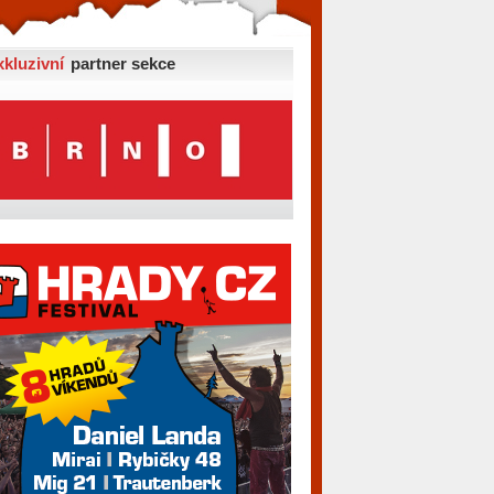
xkluzivní
partner sekce