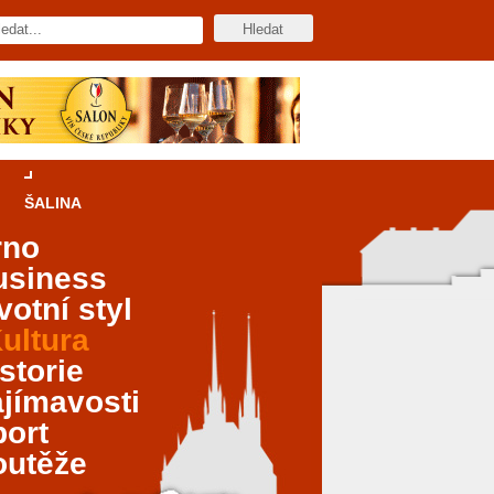
ŠALINA
rno
usiness
votní styl
ultura
storie
jímavosti
port
outěže