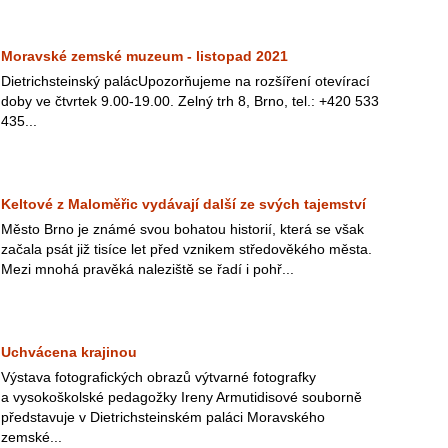
Moravské zemské muzeum - listopad 2021
Dietrichsteinský palácUpozorňujeme na rozšíření otevírací
doby ve čtvrtek 9.00-19.00. Zelný trh 8, Brno, tel.: +420 533
435...
Keltové z Maloměřic vydávají další ze svých tajemství
Město Brno je známé svou bohatou historií, která se však
začala psát již tisíce let před vznikem středověkého města.
Mezi mnohá pravěká naleziště se řadí i pohř...
Uchvácena krajinou
Výstava fotografických obrazů výtvarné fotografky
a vysokoškolské pedagožky Ireny Armutidisové souborně
představuje v Dietrichsteinském paláci Moravského
zemské...