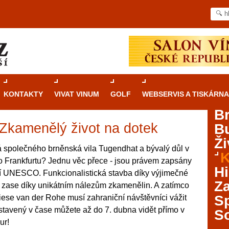
KONTAKTY
VIVAT VINUM
GOLF
WEBSERVIS A TISKÁRNA
B
 Zkamenělý život na dotek
B
Průvodce
kasinovými hrami v Brně: Od
Ži
rulety po video automaty
 společného brněnská vila Tugendhat a bývalý důl v
K
Frankfurtu? Jednu věc přece - jsou právem zapsány
Brno je městem známým pro zajímavé památky, skvělé
Hi
í UNESCO. Funkcionalistická stavba díky výjimečné
restaurace, divadla a univerzity. Mimo jiné je ale také
Za
a zase díky unikátním nálezům zkamenělin. A zatímco
místem, kde si můžete legálně a bezpečně vyzkoušet
různé kasinové hry. V neustále kvetoucí moravské
S
iese van der Rohe musí zahraniční návštěvníci vážit
metropoli naleznete širokou nabídku her od klasické
stavený v čase můžete až do 7. dubna vidět přímo v
S
rulety až po moderní automaty jak pro pravidelné
ur!
ráče. V...