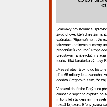
„Vnímavý návštěvník si správně 
živočichové, kteří dnes žijí na ji
vačnatec. Připomeňme si, že rozl
takzvané kontinentální mosty umo
předchůdců koní rodů Propalaeo
představují raná evoluční stadi
teorie,“ říká kurátorka výstav
„Messel otevírá okno do historie
před 65 miliony let a zanechali v
dodává Gregorová s tím, že zají
V oblasti dnešního Porýní na př
činnosti a sopečné exploze po s
miliony let stal dějištěm messel
rozsáhlé jezero. Břehy jezera s