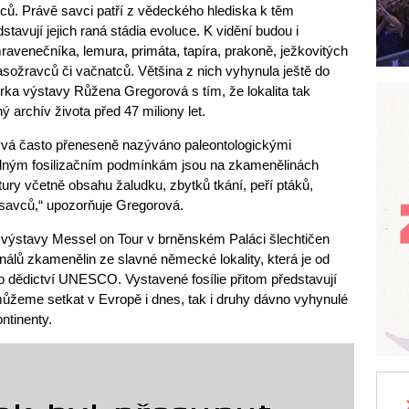
ců. Právě savci patří z vědeckého hlediska k těm
stavují jejich raná stádia evoluce. K vidění budou i
ravenečníka, lemura, primáta, tapíra, prakoně, ježkovitých
asožravců či vačnatců. Většina z nich vyhynula ještě do
torka výstavy Růžena Gregorová s tím, že lokalita tak
ný archív života před 47 miliony let.
bývá často přeneseně nazýváno paleontologickými
ným fosilizačním podmínkám jsou na zkamenělinách
tury včetně obsahu žaludku, zbytků tkání, peří ptáků,
ti savců,“ upozorňuje Gregorová.
 výstavy Messel on Tour v brněnském Paláci šlechtičen
nálů zkamenělin ze slavné německé lokality, která je od
 dědictví UNESCO. Vystavené fosílie přitom představují
 můžeme setkat v Evropě i dnes, tak i druhy dávno vyhynulé
kontinenty.