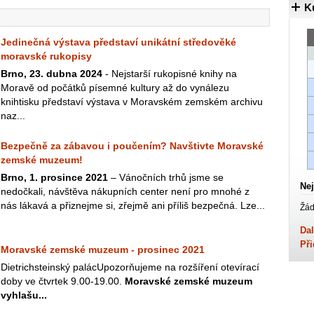
K
Jedinečná výstava představí unikátní středověké
moravské rukopisy
Brno, 23. dubna 2024
- Nejstarší rukopisné knihy na
Moravě od počátků písemné kultury až do vynálezu
knihtisku představí výstava v Moravském zemském archivu
naz...
Bezpečně za zábavou i poučením? Navštivte Moravské
zemské muzeum!
Brno, 1. prosince 2021
– Vánočních trhů jsme se
Nej
nedočkali, návštěva nákupních center není pro mnohé z
nás lákavá a přiznejme si, zřejmě ani příliš bezpečná. Lze...
Žád
Dal
Při
Moravské zemské muzeum - prosinec 2021
Dietrichsteinský palácUpozorňujeme na rozšíření otevírací
doby ve čtvrtek 9.00-19.00.
Moravské zemské muzeum
vyhlašu...