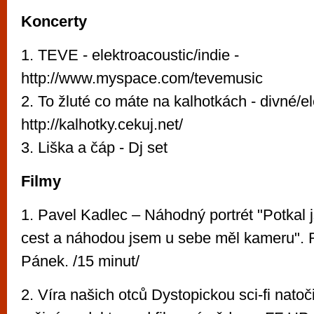
Koncerty
1. TEVE - elektroacoustic/indie -
http://www.myspace.com/tevemusic
2. To žluté co máte na kalhotkách - divné/el
http://kalhotky.cekuj.net/
3. Liška a čáp - Dj set
Filmy
1. Pavel Kadlec – Náhodný portrét "Potkal 
cest a náhodou jsem u sebe měl kameru". R
Pánek. /15 minut/
2. Víra našich otců Dystopickou sci-fi natoč