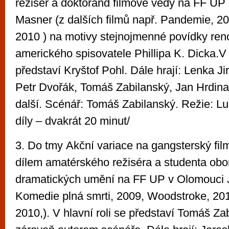
režisér a doktorand filmové vědy na FF U
Masner (z dalších filmů např. Pandemie, 
2010 ) na motivy stejnojmenné povídky r
amerického spisovatele Phillipa K. Dicka.V h
představí Kryštof Pohl. Dále hrají: Lenka Jir
Petr Dvořák, Tomáš Zabilanský, Jan Hrdina,
další. Scénář: Tomáš Zabilanský. Režie: L
díly – dvakrát 20 minut/
3. Do tmy Akční variace na gangsterský film 
dílem amatérského režiséra a studenta obor
dramatických umění na FF UP v Olomouci 
Komedie plná smrti, 2009, Woodstroke, 201
2010,). V hlavní roli se představí Tomáš Zab