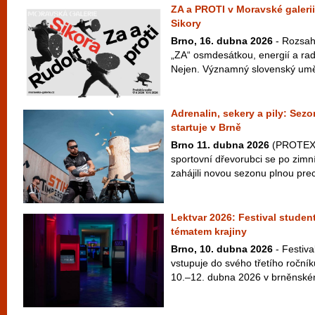
ZA a PROTI v Moravské galerii
Sikory
Brno, 16. dubna 2026
- Rozsah
„ZA“ osmdesátkou, energií a radi
Nejen. Významný slovenský uměle
Adrenalin, sekery a pily: S
startuje v Brně
Brno 11. dubna 2026
(PROTEXT)
sportovní dřevorubci se po zimn
zahájili novou sezonu plnou prec
Lektvar 2026: Festival studen
tématem krajiny
Brno, 10. dubna 2026
- Festiva
vstupuje do svého třetího ročníku
10.–12. dubna 2026 v brněnském