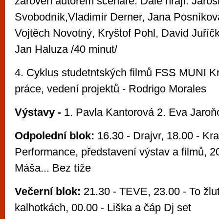
zároveň autorem scénáře. Dále hrají: Jaros
Svobodník,Vladimír Derner, Jana Posníkov
Vojtěch Novotný, Kryštof Pohl, David Juříčk
Jan Haluza /40 minut/
4. Cyklus studetntských filmů FSS MUNI K
práce, vedení projektů - Rodrigo Morales
Výstavy -
1. Pavla Kantorová 2. Eva Jaro
Odpolední blok:
16.30 - Drajvr, 18.00 - Kr
Performance, představení výstav a filmů, 20.
Máša... Bez tíže
Večerní blok:
21.30 - TEVE, 23.00 - To žlu
kalhotkách, 00.00 - Liška a čáp Dj set