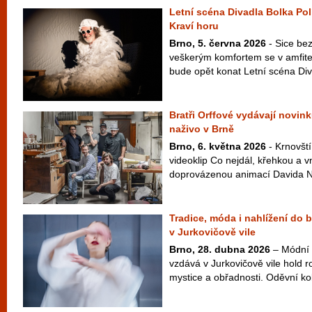
Letní scéna Divadla Bolka Pol
Kraví horu
Brno, 5. června 2026
- Sice bez
veškerým komfortem se v amfite
bude opět konat Letní scéna Diva
Bratři Orffové vydávají novink
naživo v Brně
Brno, 6. května 2026
- Krnovští
videoklip Co nejdál, křehkou a v
doprovázenou animací Davida Najb
Tradice, móda i nahlížení do 
v Jurkovičově vile
Brno, 28. dubna 2026
– Módní 
vzdává v Jurkovičově vile hold ro
mystice a obřadnosti. Oděvní ko