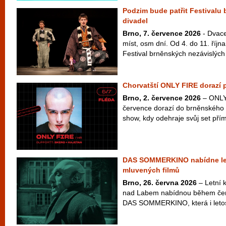
Podzim bude patřit Festivalu
divadel
Brno, 7. července 2026
- Dvace
míst, osm dní. Od 4. do 11. říj
Festival brněnských nezávislých 
Chorvatští ONLY FIRE dorazí 
Brno, 2. července 2026
– ONLY 
července dorazí do brněnského 
show, kdy odehraje svůj set přím
DAS SOMMERKINO nabídne le
mluvených filmů
Brno, 26. června 2026
– Letní k
nad Labem nabídnou během čer
DAS SOMMERKINO, která i letos