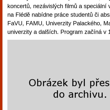
vyzkoušet různé kasinové hry. V neustál
koncertů, nezávislých filmů a speciální
metropoli naleznete širokou nabídku her o
na Flédě nabídne práce studentů či ab
po moderní automaty jak pro pravidelné n
FaVU, FAMU, Univerzity Palackého, M
příležitostné hráče. V...
univerzity a dalších. Program začíná v 