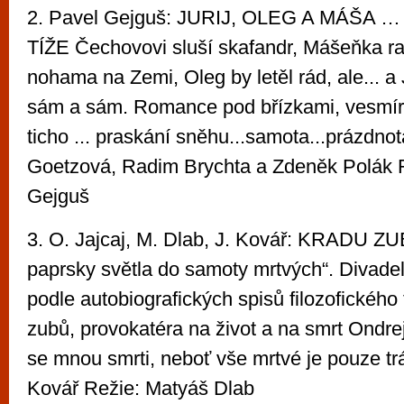
2. Pavel Gejguš: JURIJ, OLEG A MÁŠA …
TÍŽE Čechovovi sluší skafandr, Mášeňka ra
nohama na Zemi, Oleg by letěl rád, ale... a 
sám a sám. Romance pod břízkami, vesmí
ticho ... praskání sněhu...samota...prázdnota
Goetzová, Radim Brychta a Zdeněk Polák 
Gejguš
3. O. Jajcaj, M. Dlab, J. Kovář: KRADU Z
paprsky světla do samoty mrtvých“. Divade
podle autobiografických spisů filozofického t
zubů, provokatéra na život a na smrt Ondrej
se mnou smrti, neboť vše mrtvé je pouze tr
Kovář Režie: Matyáš Dlab