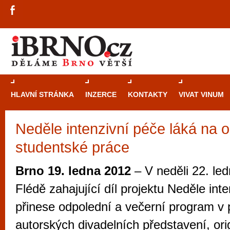
HLAVNÍ STRÁNKA
INZERCE
KONTAKTY
VIVAT VINUM
Neděle intenzivní péče láká na or
Průvodce
kasi
studentské práce
Brně: Od rulet
automaty
Brno 19. ledna 2012
– V neděli 22. le
Brno je měs
Flédě zahajující díl projektu Neděle int
zajímavé p
přinese odpolední a večerní program v
restaurace, div
autorských divadelních představení, ori
Mimo jiné je ale také místem, kde si můžet