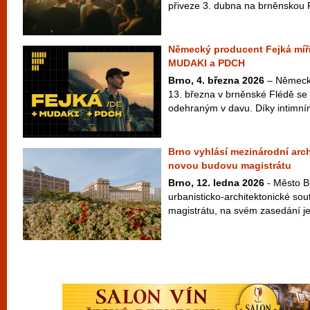
přiveze 3. dubna na brněnskou 
Německý producent Fejká míří
MUDAKI a PDCH
Brno, 4. března 2026
– Německý
13. března v brněnské Flédě se
odehraným v davu. Díky intimním
Brno vyhlásí mezinárodní arc
novou budovu magistrátu
Brno, 12. ledna 2026
- Město Br
urbanisticko-architektonické so
magistrátu, na svém zasedání jej