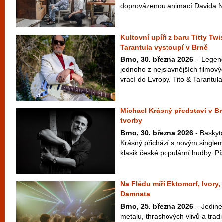
doprovázenou animací Davida Najb
Kultovní upíři z baru Titty Twi
Tarantula vystoupí v Brně
Brno, 30. března 2026
– Legend
jednoho z nejslavnějších filmový
vrací do Evropy. Tito & Tarantula
Michael Krásný představí v B
tvorby
Brno, 30. března 2026
- Baskyt
Krásný přichází s novým singlem
klasik české populární hudby. Pí
Na Flédu míří Ektomorf, Ivory
Damnata
Brno, 25. března 2026
– Jedine
metalu, thrashových vlivů a tra