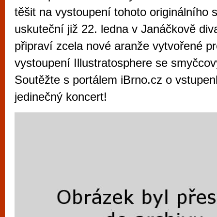
vyzkoušet různé kasinové hry. V neustál
těšit na vystoupení tohoto originálního 
metropoli naleznete širokou nabídku her o
uskuteční již 22. ledna v Janáčkově div
po moderní automaty jak pro pravidelné n
připraví zcela nové aranže vytvořené p
příležitostné hráče. V...
vystoupení Illustratosphere se smyčco
Soutěžte s portálem iBrno.cz o vstupen
jedinečný koncert!