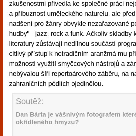
zkušenostmi přivedla ke společné práci ne
a příbuznost uměleckého naturelu, ale př
nadšení pro žánry obvykle nezařazované p
hudby" - jazz, rock a funk. Ačkoliv skladby 
literatury zůstávají nedílnou součástí progr
citlivý přístup k netradičním aranžmá mu př
možnosti využití smyčcových nástrojů a z
nebývalou šíři repertoárového záběru, na na
zahraničních pódiích ojedinělou.
Soutěž:
Dan Bárta je vášnivým fotografem kter
okřídleného hmyzu?