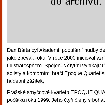
Dan Bárta byl Akademií populární hudby d
jako zpěvák roku. V roce 2000 inicioval vzn
Illustratosphere. Spojení s čtyřmi vynikají
sólisty a komorními hráči Epoque Quartet s
hudební zážitek.
Pražské smyčcové kvarteto EPOQUE QUA
počátku roku 1999. Jeho čtyři členy s boha