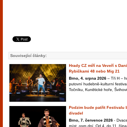
Související články:
Hrady CZ míří na Veveří s Dan
Rybičkami 48 nebo Mig 21
Brno, 4. srpna 2026
– Tři H – hr
putovní hudebně-kulturní festiva
Točníku, Kunětické hoře, Švihově
Podzim bude patřit Festivalu
divadel
Brno, 7. července 2026
- Dvace
míst, osm dní. Od 4. do 11. říj