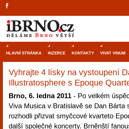
HLAVNÍ STRÁNKA
INZERCE
KONTAKTY
VIVAT VINUM
Vyhrajte 4 lísky na vystoupení 
Průvodce
kasi
Illustratosphere s Epoque Quart
Brně: Od rulet
automaty
Brno, 6. ledna 2011
- Po velkém úspěc
Brno je měs
Viva Musica v Bratislavě se Dan Bárta s
zajímavé p
rozhodli přizvat smyčcové kvarteto Epo
restaurace, div
další společné koncerty. Brněnští fano
Mimo jiné je ale také místem, kde si můžet