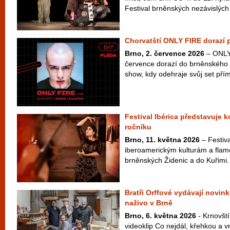
Festival brněnských nezávislých 
Chorvatští ONLY FIRE dorazí 
Brno, 2. července 2026
– ONLY 
července dorazí do brněnského 
show, kdy odehraje svůj set přím
Festival Ibérica představuje 
ročníku
Brno, 11. května 2026
– Festiva
iberoamerickým kulturám a flam
brněnských Židenic a do Kuřimi.
Bratři Orffové vydávají novink
naživo v Brně
Brno, 6. května 2026
- Krnovští
videoklip Co nejdál, křehkou a v