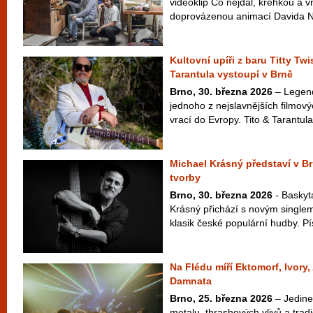
videoklip Co nejdál, křehkou a v
doprovázenou animací Davida Najb
Kultovní upíři z baru Titty Twi
Tarantula vystoupí v Brně
Brno, 30. března 2026
– Legend
jednoho z nejslavnějších filmový
vrací do Evropy. Tito & Tarantula
Michael Krásný představí v B
tvorby
Brno, 30. března 2026
- Baskyt
Krásný přichází s novým singlem
klasik české populární hudby. Pí
Na Flédu míří Ektomorf, Ivory
Damnata
Brno, 25. března 2026
– Jedine
metalu, thrashových vlivů a tra