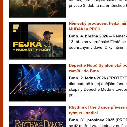
přiveze 3. dubna na brněnskou 
Německý producent Fejká míří
MUDAKI a PDCH
Brno, 4. března 2026
– Německý
13. března v brněnské Flédě se
odehraným v davu. Díky intimním
Depeche Note: Symfonická po
zamíří i do Brna
Brno, 2. ledna 2026
(PROTEXT) 
dlouhodobě k nejsilnějším fan
skupiny Depeche Mode v Evropě
pr...
Rhythm of the Dance přiveze 
rytmus i tradici
Brno, 31. prosince 2025
(PROTE
se již potřetí vrací jedna z nejú