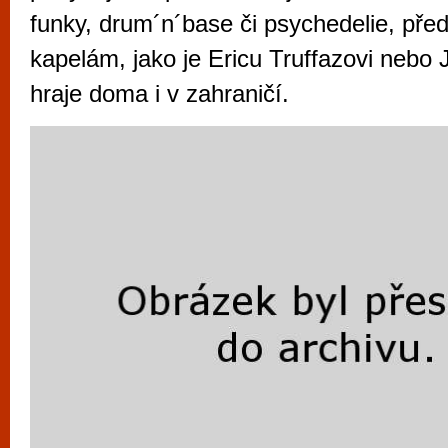
vyzkoušet různé kasinové hry. V neustál
funky, drum´n´base či psychedelie, pře
metropoli naleznete širokou nabídku her o
kapelám, jako je Ericu Truffazovi nebo
po moderní automaty jak pro pravidelné n
hraje doma i v zahraničí.
příležitostné hráče. V...