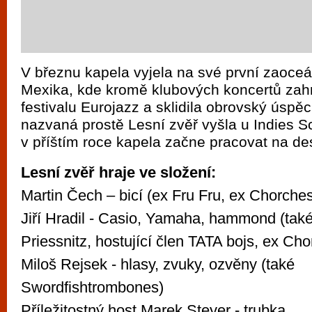
V březnu kapela vyjela na své první zaoce
Mexika, kde kromě klubových koncertů zahr
festivalu Eurojazz a sklidila obrovský úsp
nazvaná prostě Lesní zvěř vyšla u Indies S
v příštím roce kapela začne pracovat na de
Lesní zvěř hraje ve složení:
Martin Čech – bicí (ex Fru Fru, ex Chorches
Jiří Hradil - Casio, Yamaha, hammond (tak
Priessnitz, hostující člen TATA bojs, ex Cho
Miloš Rejsek - hlasy, zvuky, ozvěny (také
Swordfishtrombones)
Příležitostný host Marek Steyer - trubka