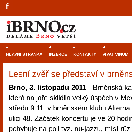
HLAVNÍ STRÁNKA
INZERCE
KONTAKTY
VIVAT VINUM
Lesní zvěř se představí v brněn
Průvodce
kasi
Brně: Od rulet
Brno, 3. listopadu 2011
- Brněnská ka
automaty
která na jaře sklidila velký úspěch v Me
Brno je měs
středu 9.11. v brněnském klubu Alterna
zajímavé p
ulici 48. Začátek koncertu je ve 20 hodi
restaurace, div
pohybuje na poli tvz. nu-jazzu, mísí růz
Mimo jiné je ale také místem, kde si můžet