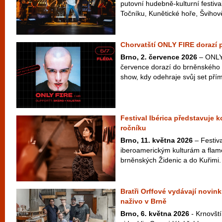
putovní hudebně-kulturní festiva
Točníku, Kunětické hoře, Švihově
Chorvatští ONLY FIRE dorazí 
Brno, 2. července 2026
– ONLY 
července dorazí do brněnského 
show, kdy odehraje svůj set přím
Festival Ibérica představuje 
ročníku
Brno, 11. května 2026
– Festiva
iberoamerickým kulturám a flam
brněnských Židenic a do Kuřimi.
Bratři Orffové vydávají novink
naživo v Brně
Brno, 6. května 2026
- Krnovští