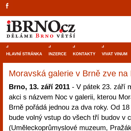
HLAVNÍ STRÁNKA
INZERCE
KONTAKTY
VIVAT VINUM
Moravská galerie v Brně zve na N
Průvodce
kasi
Brně: Od rulet
Brno, 13. září 2011
- V pátek 23. září 
automaty
akci s názvem Noc v galerii, kterou Mor
Brno je měs
Brně pořádá jednou za dva roky. Od 18
zajímavé p
bude volný vstup do všech tří budov v 
restaurace, div
(Uměleckoprůmyslové muzeum, Pražák
Mimo jiné je ale také místem, kde si můžet