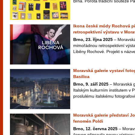
Brna. Porota tradiční soutěže P
Ikona české módy Rochová př
retrospektivní výstavu v Mora
Brno, 23. října 2025
– Moravská 
mimořádnou retrospektivní výst
Liběny Rochové. Projekt s názv
Moravská galerie vystaví foto
Basilica
Brno, 9. září 2025
– Moravská ga
Italským kulturním institutem v 
proslulému italskému fotografovi 
Moravská galerie představí J
fenomén Poldi
Brno, 12. června 2025
– Moravs
červen připravila novou výstav