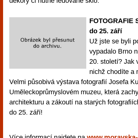
dekory či hutně ledované sklo.
FOTOGRAFIE 
do 25. září
Už jste se byli p
vypadalo Brno n
20. století? Jak 
nichž chodíte a 
Velmi působivá výstava fotografií Josefa K
Uměleckoprůmyslovém muzeu, která zachyc
architekturu a zákoutí na starých fotografií
do 25. září!
Více informací najdete na
www.moravska-g