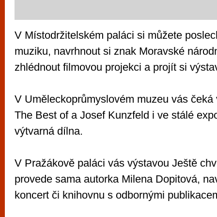
V Místodržitelském paláci si můžete posle
muziku, navrhnout si znak Moravské národní
zhlédnout filmovou projekci a projít si výsta
V Uměleckoprůmyslovém muzeu vás čeká v
The Best of a Josef Kunzfeld i ve stálé expo
výtvarná dílna.
V Pražákově paláci vás výstavou Ještě chví
provede sama autorka Milena Dopitová, navš
koncert či knihovnu s odbornými publikacem