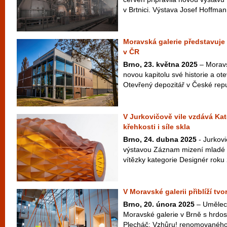
v Brtnici. Výstava Josef Hoffman
Moravská galerie představuje 
v ČR
Brno, 23. května 2025
– Moravs
novou kapitolu své historie a ote
Otevřený depozitář v České repu
V Jurkovičově vile vzdává Ka
křehkosti i síle skla
Brno, 24. dubna 2025
- Jurkovi
výstavou Záznam mizení mladé č
vítězky kategorie Designér roku
V Moravské galerii přiblíží tv
Brno, 20. února 2025
– Umělec
Moravské galerie v Brně s hrdos
Plecháč: Vzhůru! renomovaného