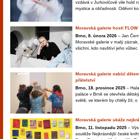
vzdává v Jurkovičově vile hold ro
mystice a obřadnosti. Oděvní ko
Moravská galerie hostí FLOW
Brno, 8. února 2026
– Jan Čern
Moravské galerie v malý zázrak
všichni, kdo navštíví jeho vůbe
Moravská galerie nabízí dětem
přátelství
Brno, 18. prosince 2025
– Hala
paláce v Brně se otevřela děts
světě, ve kterém by chtěly žít, 
Moravská galerie ukáže nejkrá
Brno, 11. listopadu 2025
– Výst
soutěže Nejkrásnější české knih