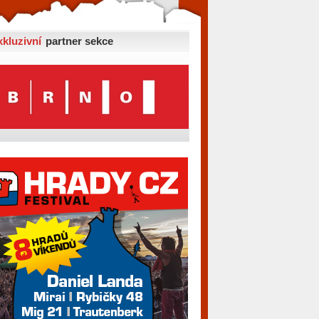
xkluzivní
partner sekce