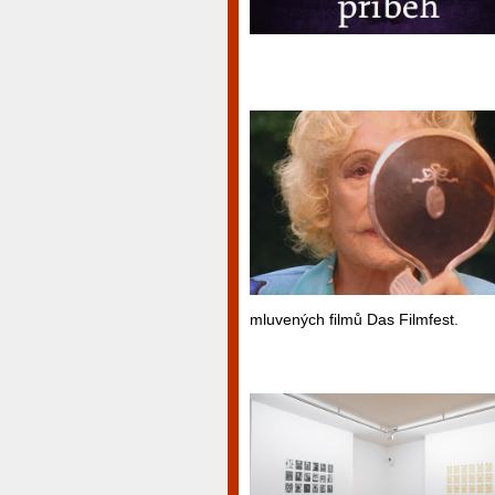
mluvených filmů Das Filmfest.