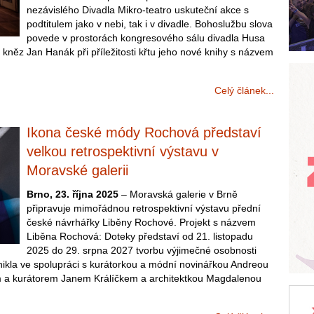
nezávislého Divadla Mikro-teatro uskuteční akce s
podtitulem jako v nebi, tak i v divadle. Bohoslužbu slova
povede v prostorách kongresového sálu divadla Husa
kněz Jan Hanák při příležitosti křtu jeho nové knihy s názvem
Celý článek...
Ikona české módy Rochová představí
velkou retrospektivní výstavu v
Moravské galerii
Brno, 23. října 2025
– Moravská galerie v Brně
připravuje mimořádnou retrospektivní výstavu přední
české návrhářky Liběny Rochové. Projekt s názvem
Liběna Rochová: Doteky představí od 21. listopadu
2025 do 29. srpna 2027 tvorbu výjimečné osobnosti
ikla ve spolupráci s kurátorkou a módní novinářkou Andreou
m a kurátorem Janem Králíčkem a architektkou Magdalenou