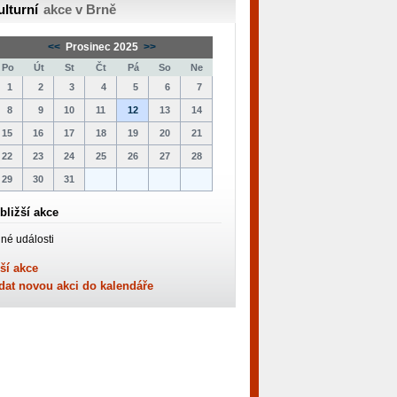
ulturní
akce v Brně
<<
Prosinec 2025
>>
Po
Út
St
Čt
Pá
So
Ne
1
2
3
4
5
6
7
8
9
10
11
12
13
14
15
16
17
18
19
20
21
22
23
24
25
26
27
28
29
30
31
bližší akce
né události
ší akce
dat novou akci do kalendáře