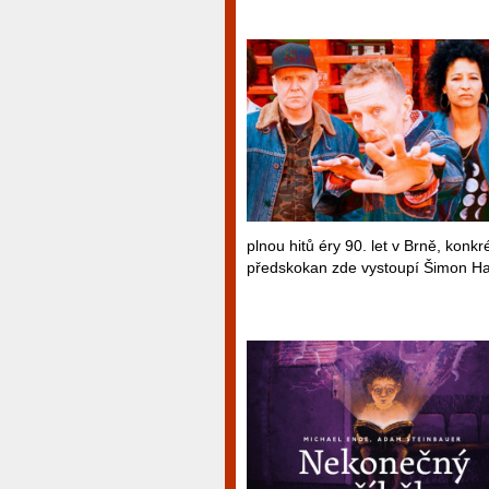
plnou hitů éry 90. let v Brně, konk
předskokan zde vystoupí Šimon Ha