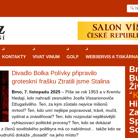
KONTAKTY
VIVAT VINUM
GOLF
WEBSERVIS A TISKÁRNA
B
Divadlo Bolka Polívky připravilo
B
Průvodce
kasinovými hrami v Brně: Od
groteskní frašku Ztratili jsme Stalina
Ži
rulety po video automaty
Brno, 7. listopadu 2025
– Píše se rok 1953 a v Kremlu
K
hledají, kdo nahradí zesnulého Josifa Vissarionoviče
Brno je městem známým pro zajímavé památky, skvělé
Hi
Džugašviliho. Ten, za kým zůstalo nejvíce milionů
restaurace, divadla a univerzity. Mimo jiné je ale také
Za
mrtvol? Ten, kdo umí nejlépe popravovat, trávit, mučit,
místem, kde si můžete legálně a bezpečně vyzkoušet
vydírat a znásilňovat? Ten, kdo rozpoutal nejděsivější
různé kasinové hry. V neustále kvetoucí moravské
S
vyhlazovací politické procesy? Ten, kdo se dokázal
metropoli naleznete širokou nabídku her od klasické
S
ý z členů sovětského politbyra má co nabídnout… takže kdo se
rulety až po moderní automaty jak pro pravidelné
oudruhů dokáže „dosadit“ na jeho místo?
ráče. V...