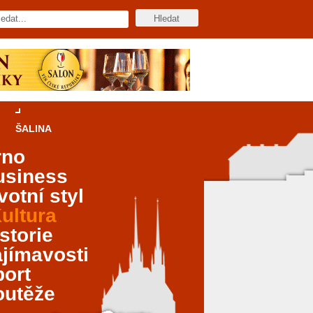
ŠALINA
rno
usiness
votní styl
ultura
storie
jímavosti
port
outěže