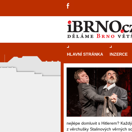
HLAVNÍ STRÁNKA
INZERCE
nejlépe domluvit s Hitlerem? Každ
z věrchušky Stalinových věrných s
návštěvníky, tak pro příležitostné h