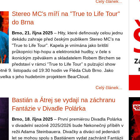
Celý článek...
Stereo MC's míří na "True to Life Tour"
do Brna
Brno, 21. října 2025
– Hity, které definovaly celou jednu
dekádu zahraje před českým publikem Stereo MC's na
"True to Life Tour". Kapela je vnímána jako britští
průkopníci hip-hopu a elektronické hudby, v čele s
ikonickým zpěvákem a skladatelem Robem Birchem se
představí v rámci “True to Life Tour” s pulzující show
rétně 9. listopadu od 19:30 hodin ve Fléda Club Brno. Jako
velka s jeho hudebním projektem BearCloud.
Celý článek...
Bastián a Átrej se vydají na záchranu
Fantázie v Divadle Polárka
Brno, 18. října 2025
– První premiérou Divadla Polárka
v divadelní sezóně 2025/2026 bude Nekonečný příběh v
režii Adama Steinbauera. Divačky a diváci od jedenácti
let se mohou spolu s Bastiánem vydat zachránit Fantázii