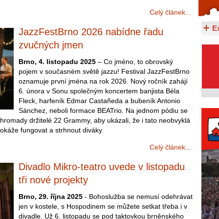
Celý článek...
Celý článek...
E
JazzFestBrno 2026 nabídne řadu
zvučných jmen
Brno, 4. listopadu 2025
– Co jméno, to obrovský
pojem v současném světě jazzu! Festival JazzFestBrno
oznamuje první jména na rok 2026. Nový ročník zahájí
6. února v Sonu společným koncertem banjista Béla
Fleck, harfeník Edmar Castañeda a bubeník Antonio
Sánchez, neboli formace BEATrio. Na jednom pódiu se
dohromady držitelé 22 Grammy, aby ukázali, že i tato neobvyklá
káže fungovat a strhnout diváky.
Celý článek...
Divadlo Mikro-teatro uvede v listopadu
tři nové projekty
Brno, 29. října 2025
- Bohoslužba se nemusí odehrávat
jen v kostele, s Hospodinem se můžete setkat třeba i v
divadle. Už 6. listopadu se pod taktovkou brněnského