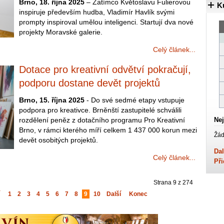
Brno, 18. října 2025
– Zatímco Květoslavu Fulierovou
K
inspiruje především hudba, Vladimír Havlík svými
prompty inspiroval umělou inteligenci. Startují dva nové
projekty Moravské galerie.
Celý článek...
Dotace pro kreativní odvětví pokračují,
podporu dostane devět projektů
Brno, 15. října 2025
- Do své sedmé etapy vstupuje
podpora pro kreativce. Brněnští zastupitelé schválili
rozdělení peněz z dotačního programu Pro Kreativní
Nej
Brno, v rámci kterého míří celkem 1 437 000 korun mezi
Žád
devět osobitých projektů.
Dal
Celý článek...
Při
Strana 9 z 274
1
2
3
4
5
6
7
8
9
10
Další
Konec