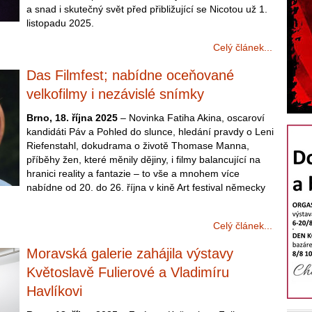
a snad i skutečný svět před přibližující se Nicotou už 1.
listopadu 2025.
Celý článek...
Das Filmfest; nabídne oceňované
velkofilmy i nezávislé snímky
Brno, 18. října 2025
– Novinka Fatiha Akina, oscaroví
kandidáti Páv a Pohled do slunce, hledání pravdy o Leni
Riefenstahl, dokudrama o životě Thomase Manna,
příběhy žen, které měnily dějiny, i filmy balancující na
hranici reality a fantazie – to vše a mnohem více
nabídne od 20. do 26. října v kině Art festival německy
Celý článek...
Moravská galerie zahájila výstavy
Květoslavě Fulierové a Vladimíru
Havlíkovi