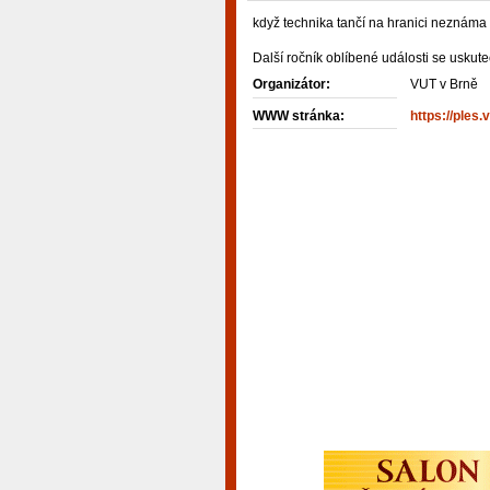
když technika tančí na hranici neznáma
Další ročník oblíbené události se uskute
Organizátor:
VUT v Brně
WWW stránka:
https://ples.v