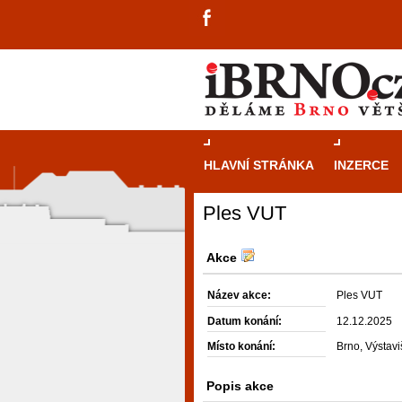
HLAVNÍ STRÁNKA
INZERCE
Ples VUT
Akce
Název akce:
Ples VUT
Datum konání:
12.12.2025
Místo konání:
Brno, Výstavi
Popis akce
návštěvníky, tak pro příležitostné h