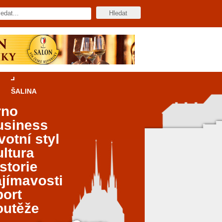
ŠALINA
rno
usiness
votní styl
ltura
storie
jímavosti
port
outěže