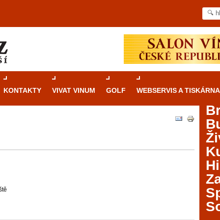
KONTAKTY
VIVAT VINUM
GOLF
WEBSERVIS A TISKÁRNA
B
B
Průvodce
kasinovými hrami v Brně: Od
Ži
rulety po video automaty
Ku
Brno je městem známým pro zajímavé památky, skvělé
Hi
restaurace, divadla a univerzity. Mimo jiné je ale také
Za
místem, kde si můžete legálně a bezpečně vyzkoušet
různé kasinové hry. V neustále kvetoucí moravské
S
ště
metropoli naleznete širokou nabídku her od klasické
S
rulety až po moderní automaty jak pro pravidelné
ráče. V...