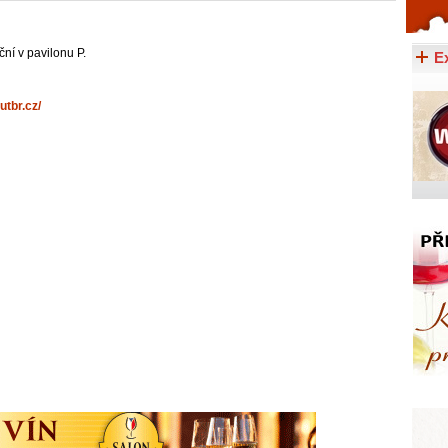
Celý článek...
ční v pavilonu P.
E
utbr.cz/