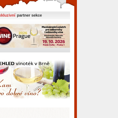
xkluzivní
partner sekce