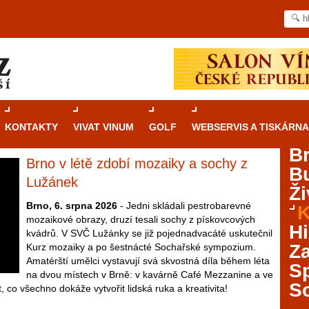
KONTAKTY
VIVAT VINUM
GOLF
WEBSERVIS A TISKÁRNA
B
Brno v létě zdobí mozaiky a sochy z
B
Průvodce
kasinovými hrami v Brně: Od
Lužánek
Ži
rulety po video automaty
Brno, 6. srpna 2026
- Jedni skládali pestrobarevné
K
mozaikové obrazy, druzí tesali sochy z pískovcových
Brno je městem známým pro zajímavé památky, skvělé
Hi
kvádrů. V SVČ Lužánky se již pojednadvacáté uskutečnil
restaurace, divadla a univerzity. Mimo jiné je ale také
Za
Kurz mozaiky a po šestnácté Sochařské sympozium.
místem, kde si můžete legálně a bezpečně vyzkoušet
Amatérští umělci vystavují svá skvostná díla během léta
různé kasinové hry. V neustále kvetoucí moravské
S
na dvou místech v Brně: v kavárně Café Mezzanine a ve
metropoli naleznete širokou nabídku her od klasické
S
, co všechno dokáže vytvořit lidská ruka a kreativita!
rulety až po moderní automaty jak pro pravidelné
ráče. V...