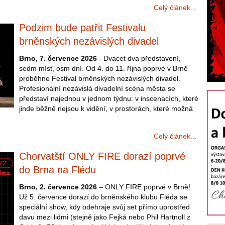
Celý článek...
Podzim bude patřit Festivalu
brněnských nezávislých divadel
Brno, 7. července 2026
- Dvacet dva představení,
sedm míst, osm dní. Od 4. do 11. října poprvé v Brně
proběhne Festival brněnských nezávislých divadel.
Profesionální nezávislá divadelní scéna města se
představí najednou v jednom týdnu: v inscenacích, které
jinde běžně nejsou k vidění, v prostorách, které možná
Celý článek...
Chorvatští ONLY FIRE dorazí poprvé
do Brna na Flédu
Brno, 2. července 2026
– ONLY FIRE poprvé v Brně!
Už 5. července dorazí do brněnského klubu Fléda se
speciální show, kdy odehraje svůj set přímo uprostřed
davu mezi lidmi (stejně jako Fejká nebo Phil Hartnoll z