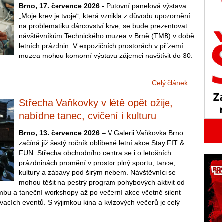
Brno, 17. července 2026
- Putovní panelová výstava
„Moje krev je tvoje“, která vznikla z důvodu upozornění
na problematiku dárcovství krve, se bude prezentovat
návštěvníkům Technického muzea v Brně (TMB) v době
letních prázdnin. V expozičních prostorách v přízemí
muzea mohou komorní výstavu zájemci navštívit do 30.
Celý článek...
Střecha Vaňkovky v létě opět ožije,
nabídne tanec, cvičení i kulturu
Brno, 13. července 2026
– V Galerii Vaňkovka Brno
začíná již šestý ročník oblíbené letní akce Stay FIT &
FUN. Střecha obchodního centra se i o letošních
prázdninách promění v prostor plný sportu, tance,
kultury a zábavy pod širým nebem. Návštěvníci se
mohou těšit na pestrý program pohybových aktivit od
 zumbu a taneční workshopy až po večerní akce včetně silent
acích eventů. S výjimkou kina a kvízových večerů je celý