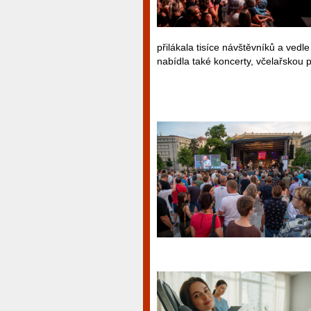
přilákala tisíce návštěvníků a ved
nabídla také koncerty, včelařskou 