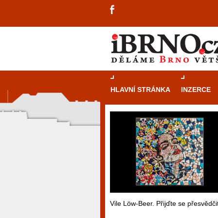
HLAVNÍ STRÁNKA
INZERCE
Vile Löw-Beer. Přijďte se přesvědčit
návštěvníky, tak pro příležitostné h