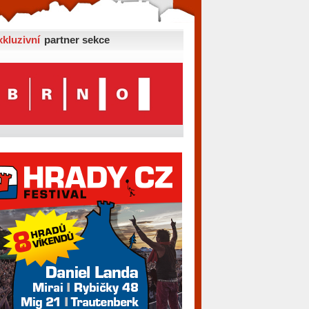
xkluzivní
partner sekce