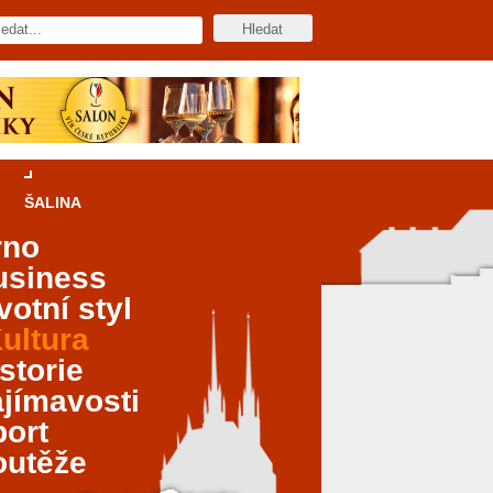
ŠALINA
rno
usiness
votní styl
ultura
storie
jímavosti
port
outěže