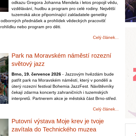
odkazu Gregora Johanna Mendela i letos propojil vědu,
vzdělávání, hudbu a program pro celé rodiny. Největší
tuzemská akce připomínající zakladatele genetiky
le odborných přednášek a prohlídek vědeckých pracovišť
prohlídku nebo program pro děti.
Celý článek...
Park na Moravském náměstí rozezní
světový jazz
Brno, 19. července 2026
- Jazzovým hvězdám bude
patřit park na Moravském náměstí, který v pondělí a
úterý rozezní festival Bohemia JazzFest. Návštěvníky
čekají zdarma koncerty zahraničních i tuzemských
interpretů. Partnerem akce je městská část Brno-střed.
Celý článek...
Putovní výstava Moje krev je tvoje
zavítala do Technického muzea