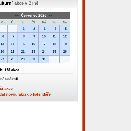
ulturní
akce v Brně
<<
Červenec 2026
>>
Po
Út
St
Čt
Pá
So
Ne
1
2
3
4
5
6
7
8
9
10
11
12
13
14
15
16
17
18
19
20
21
22
23
24
25
26
27
28
29
30
31
bližší akce
né události
ší akce
dat novou akci do kalendáře