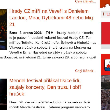
Celý článek...
Celý článek...
Hrady CZ míří na Veveří s Danielem
E
Landou, Mirai, Rybičkami 48 nebo Mig
21
Brno, 4. srpna 2026
– Tři H – hrady, hudba a historie,
to je putovní hudebně-kulturní festival Hrady CZ. Ten
míří po Točníku, Kunětické hoře, Švihově a Hluboké nad
Vltavou v pátek a sobotu 7. a 8. srpna na Moravu na
Veveří u Brna. Následně se vždy v pátek a sobotu
na Bouzově, své letošní 21. turné zakončí 29. a 30. srpna opět
Celý článek...
Mendel festival přilákal tisíce lidí,
zaujaly koncerty, Den trusu i obří
hrášek
Brno, 20. července 2026
– Brno má za sebou další
ročník Mendel festivalu. Týdenní program věnovaný