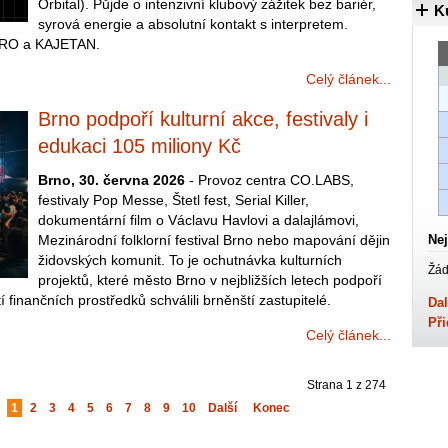
Orbital). Půjde o intenzivní klubový zážitek bez bariér,
K
syrová energie a absolutní kontakt s interpretem.
KERO a KAJETAN.
Celý článek...
Brno podpoří kulturní akce, festivaly i
edukaci 105 miliony Kč
Brno, 30. června 2026
- Provoz centra CO.LABS,
festivaly Pop Messe, Štetl fest, Serial Killer,
dokumentární film o Václavu Havlovi a dalajlámovi,
Mezinárodní folklorní festival Brno nebo mapování dějin
Nej
židovských komunit. To je ochutnávka kulturních
Žád
projektů, které město Brno v nejbližších letech podpoří
 finančních prostředků schválili brněnští zastupitelé.
Dal
Při
Celý článek...
Strana 1 z 274
1
2
3
4
5
6
7
8
9
10
Další
Konec