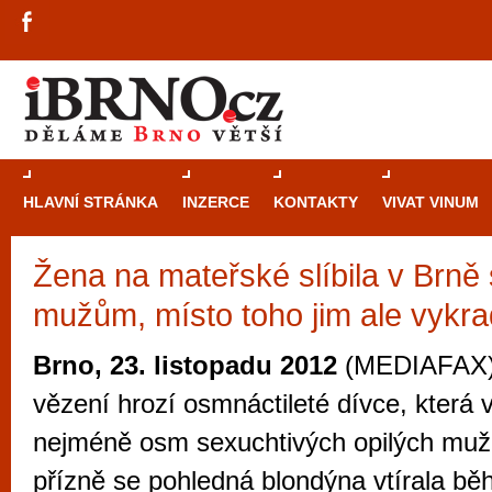
HLAVNÍ STRÁNKA
INZERCE
KONTAKTY
VIVAT VINUM
Žena na mateřské slíbila v Brně
Průvodce
kasi
mužům, místo toho jim ale vykra
Brně: Od rulet
automaty
Brno, 23. listopadu 2012
(MEDIAFAX) 
Brno je měs
vězení hrozí osmnáctileté dívce, která 
zajímavé p
nejméně osm sexuchtivých opilých mužů
restaurace, div
přízně se pohledná blondýna vtírala bě
Mimo jiné je ale také místem, kde si můžet