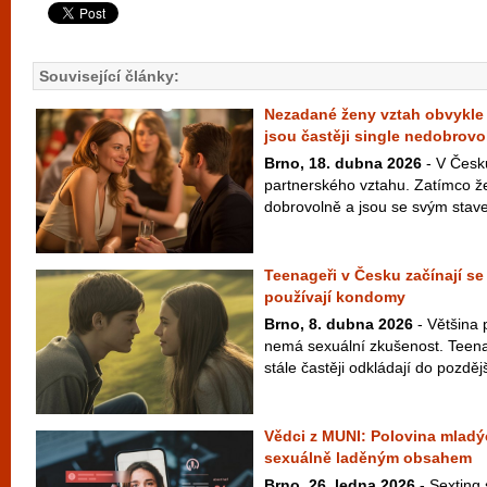
Související články:
Nezadané ženy vztah obvykle 
jsou častěji single nedobrovo
Brno, 18. dubna 2026
- V Česku
partnerského vztahu. Zatímco žen
dobrovolně a jsou se svým stav
Teenageři v Česku začínají s
používají kondomy
Brno, 8. dubna 2026
- Většina 
nemá sexuální zkušenost. Teenag
stále častěji odkládají do pozděj
Vědci z MUNI: Polovina mladýc
sexuálně laděným obsahem
Brno, 26. ledna 2026
- Sexting 