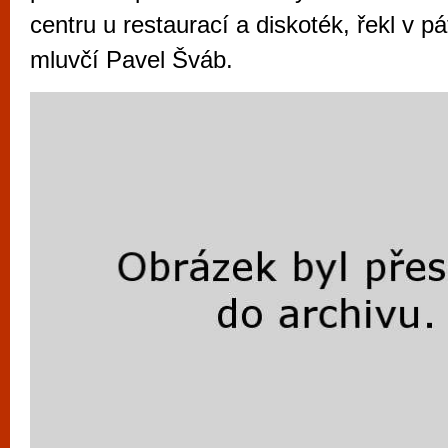
vyzkoušet různé kasinové hry. V neustál
centru u restaurací a diskoték, řekl v pá
metropoli naleznete širokou nabídku her o
mluvčí Pavel Šváb.
po moderní automaty jak pro pravidelné n
příležitostné hráče. V...