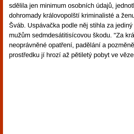
sdělila jen minimum osobních údajů, jednotli
dohromady královopolští kriminalisté a ženu 
Šváb. Uspávačka podle něj stihla za jediný
mužům sedmdesátitisícovou škodu. "Za kr
neoprávněné opatření, padělání a pozměně
prostředku jí hrozí až pětiletý pobyt ve věz