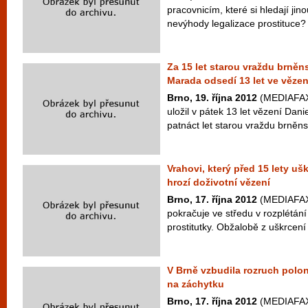
pracovnicím, které si hledají ji
nevýhody legalizace prostituce?
Za 15 let starou vraždu brněns
Marada odsedí 13 let ve vězen
Brno, 19. října 2012
(MEDIAFAX)
uložil v pátek 13 let vězení Dan
patnáct let starou vraždu brněnsk
Vrahovi, který před 15 lety ušk
hrozí doživotní vězení
Brno, 17. října 2012
(MEDIAFAX)
pokračuje ve středu v rozplétání
prostitutky. Obžalobě z uškrcení
V Brně vzbudila rozruch polon
na záchytku
Brno, 17. října 2012
(MEDIAFAX)