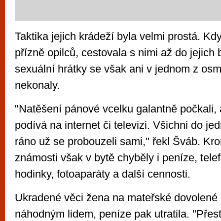
Taktika jejich krádeží byla velmi prostá. Kd
přízně opilců, cestovala s nimi až do jejic
sexuální hrátky se však ani v jednom z osm
nekonaly.
"Natěšení pánové vcelku galantně počkali,
podívá na internet či televizi. Všichni do j
ráno už se probouzeli sami," řekl Šváb. Kr
známosti však v bytě chyběly i peníze, telef
hodinky, fotoaparáty a další cennosti.
Ukradené věci žena na mateřské dovolené 
náhodným lidem, peníze pak utratila. "Př