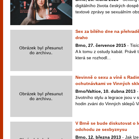
digitálního života českých dospě
textové zprávy se sexuálním obsa
Sex za bílého dne na přehradě
draho
Brno, 27. července 2015
- Tisí
A k tomu z ostudy kabát. Právě 
která se rozhodl...
Nevinně o sexu a víně s Rad
ochutnávkami ve Vinných skle
Brno/Valtice, 10. dubna 2013
-
životního stylu a legrace jsou v
hodin zváni do Vinných sklepů Val
V Brně se bude diskutovat o le
odchodu ze sexbyznysu
Brno, 12. března 2013
- Jak lz